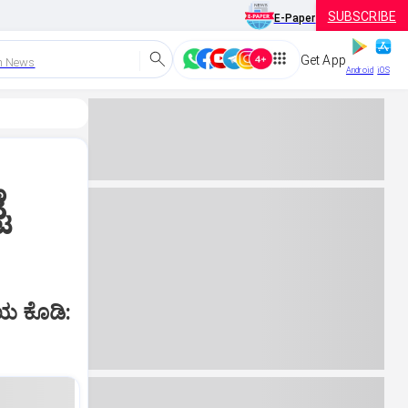
SUBSCRIBE
E-Paper
Get App
h News
Android
iOS
ೆ
ಯ ಕೊಡಿ: