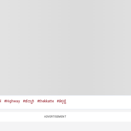
l
#Highway
#ಹೆದ್ದಾರಿ
#thekkatte
#ತೆಕ್ಕಟ್ಟೆ
ADVERTISEMENT