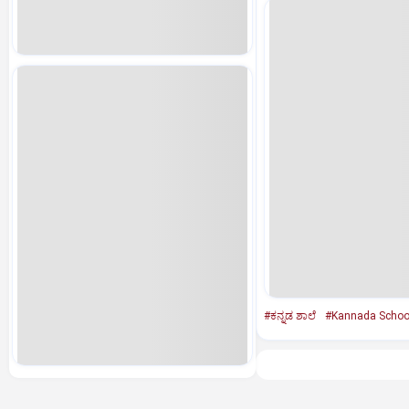
#ಕನ್ನಡ ಶಾಲೆ
#Kannada Schoo