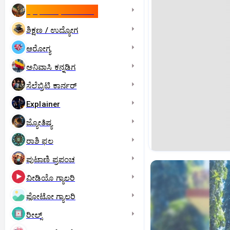
ಇಸ್ರೇಲ್- ಇರಾನ್‌ ಯುದ್ಧ
ಶಿಕ್ಷಣ / ಉದ್ಯೋಗ
ಆರೋಗ್ಯ
ಅನಿವಾಸಿ ಕನ್ನಡಿಗ
ಸೆಲೆಬ್ರಿಟಿ ಕಾರ್ನರ್‌
Explainer
ಜ್ಯೋತಿಷ್ಯ
ರಾಶಿ ಫಲ
ಪುಟಾಣಿ ಪ್ರಪಂಚ
ವೀಡಿಯೊ ಗ್ಯಾಲರಿ
ಫೋಟೋ ಗ್ಯಾಲರಿ
ರೀಲ್ಸ್