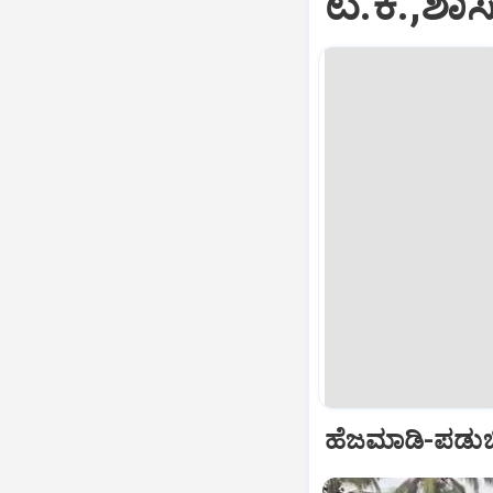
ಟಿ.ಕೆ.,ಶ
ಹೆಜಮಾಡಿ-ಪಡುಬಿದ