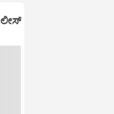
ೊಲೀಸ್