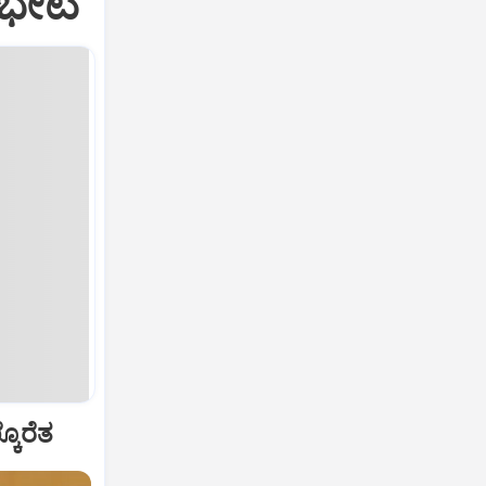
 ಭೇಟಿ
ಕೊರೆತ