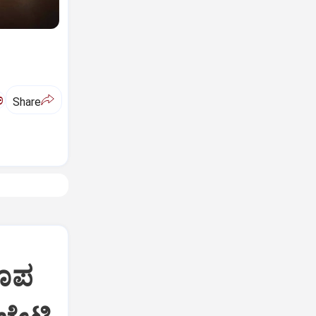
ಅ
Share
ರೂಪ