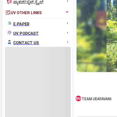
ಫ್ಯಾಶನ್/ಲೈಫ್‌ ಸ್ಟೈಲ್
UV OTHER LINKS
E-PAPER
UV PODCAST
CONTACT US
TEAM UDAYAVANI