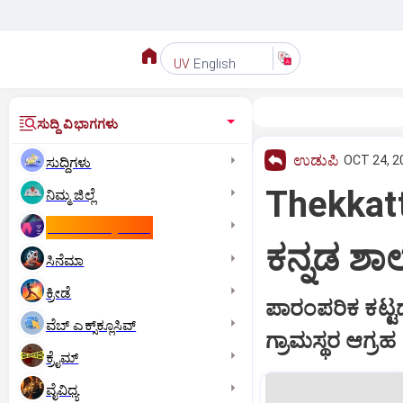
English
UV
ಸುದ್ದಿ ವಿಭಾಗಗಳು
ಉಡುಪಿ
OCT 24, 2
ಸುದ್ದಿಗಳು
Thekkatte
ನಿಮ್ಮ ಜಿಲ್ಲೆ
ಕಾಮನ್‌ ವೆಲ್ತ್‌ ಗೇಮ್ಸ್‌
ಕನ್ನಡ ಶಾ
ಸಿನೆಮಾ
ಕ್ರೀಡೆ
ಪಾರಂಪರಿಕ ಕಟ್ಟಡ
ವೆಬ್ ಎಕ್ಸ್‌ಕ್ಲೂಸಿವ್
ಗ್ರಾಮಸ್ಥರ ಆಗ್ರಹ
ಕ್ರೈಮ್
ವೈವಿಧ್ಯ