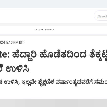
Searc
ADVERTISEMENT
024, 5:10 PM IST
: ಹೆದ್ದಾರಿ ಹೊಡೆತದಿಂದ ತೆಕ್ಕಟ್ಟ
ಲೆ ಉಳಿಸಿ
 ಉಳಿಸಿ, ಇಲ್ಲವೇ ಶೈಕ್ಷಣಿಕ ವರ್ಷಾಂತ್ಯದವರೆಗೆ ಸಮ