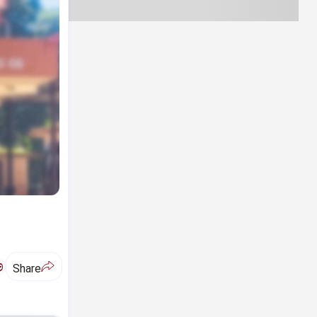
ಅ
Share