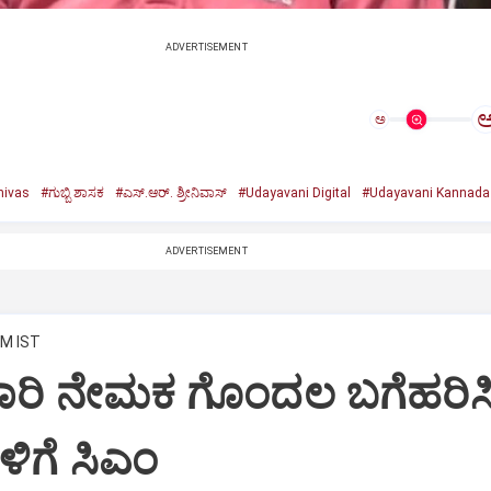
ADVERTISEMENT
ಅ
nivas
#ಗುಬ್ಬಿ ಶಾಸಕ
#ಎಸ್.ಆರ್. ಶ್ರೀನಿವಾಸ್
#Udayavani Digital
#Udayavani Kannada
ADVERTISEMENT
AM IST
ಕಾರಿ ನೇಮಕ ಗೊಂದಲ ಬಗೆಹರಿಸಿ
ಳಿಗೆ ಸಿಎಂ