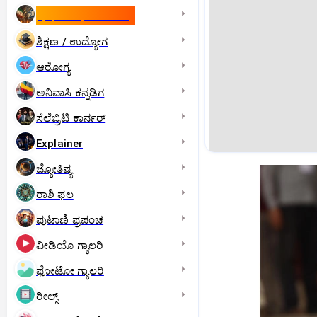
ಇಸ್ರೇಲ್- ಇರಾನ್‌ ಯುದ್ಧ
ಶಿಕ್ಷಣ / ಉದ್ಯೋಗ
ಆರೋಗ್ಯ
ಅನಿವಾಸಿ ಕನ್ನಡಿಗ
ಸೆಲೆಬ್ರಿಟಿ ಕಾರ್ನರ್‌
Explainer
ಜ್ಯೋತಿಷ್ಯ
ರಾಶಿ ಫಲ
ಪುಟಾಣಿ ಪ್ರಪಂಚ
ವೀಡಿಯೊ ಗ್ಯಾಲರಿ
ಫೋಟೋ ಗ್ಯಾಲರಿ
ರೀಲ್ಸ್