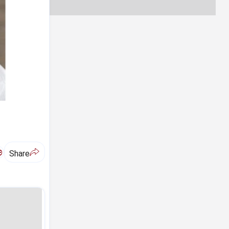
ಅ
Share