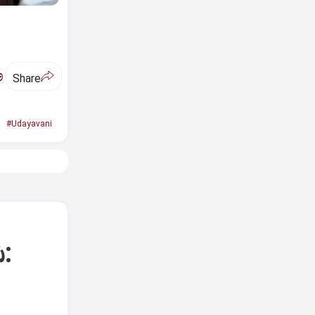
ಅ
Share
#Udayavani
: