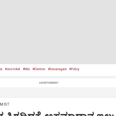
da
#one ticket
#Mla
#Election
#Davanagere
#Policy
ADVERTISEMENT
AM IST