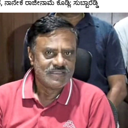
 ಜನ, ನಾನೇಕೆ ರಾಜೀನಾಮೆ ಕೊಡ್ಲಿ: ಸುಬ್ಬಾರೆಡ್ಡಿ