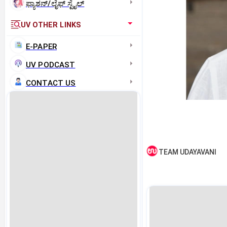
ಫ್ಯಾಶನ್/ಲೈಫ್‌ ಸ್ಟೈಲ್
UV OTHER LINKS
E-PAPER
UV PODCAST
CONTACT US
TEAM UDAYAVANI