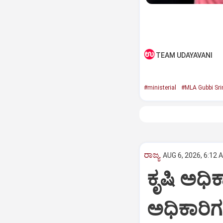
TEAM UDAYAVANI
#ministerial
#MLA Gubbi Sri
ರಾಜ್ಯ
AUG 6, 2026, 6:12 
ಕೃಷಿ ಅಧಿ
ಅಧಿಕಾರಿಗ