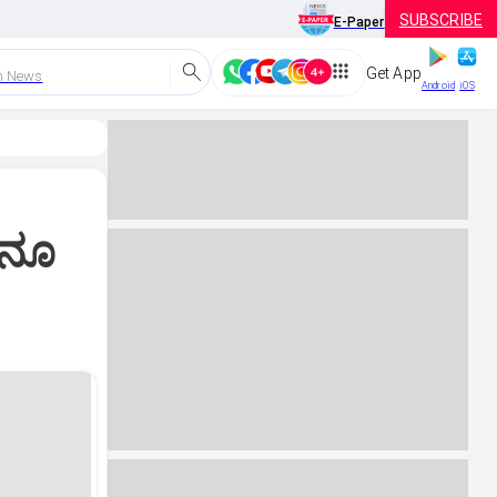
SUBSCRIBE
E-Paper
Get App
h News
Android
iOS
ಏನೂ