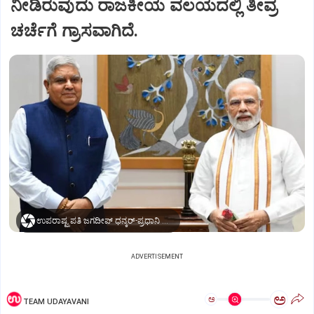
ನೀಡಿರುವುದು ರಾಜಕೀಯ ವಲಯದಲ್ಲಿ ತೀವ್ರ
ಚರ್ಚೆಗೆ ಗ್ರಾಸವಾಗಿದೆ.
ಉಪರಾಷ್ಟ್ರಪತಿ ಜಗದೀಪ್‌ ಧನ್ಕರ್-ಪ್ರಧಾನಿ ಮೋದಿ
ADVERTISEMENT
ಅ
ಅ
TEAM UDAYAVANI