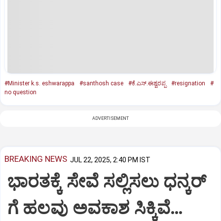
#Minister k.s. eshwarappa
#santhosh case
#ಕೆ.ಎಸ್‌.ಈಶ್ವರಪ್ಪ
#resignation
#
no question
ADVERTISEMENT
BREAKING NEWS
JUL 22, 2025, 2:40 PM IST
ಭಾರತಕ್ಕೆ ಸೇವೆ ಸಲ್ಲಿಸಲು ಧನ್ಕರ್‌
ಗೆ ಹಲವು ಅವಕಾಶ ಸಿಕ್ಕಿವೆ…