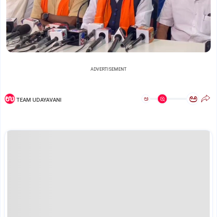
ADVERTISEMENT
ಅ
ಅ
TEAM UDAYAVANI