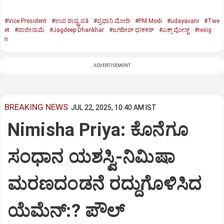
#Vice President
#ಉಪ ರಾಷ್ಟ್ರಪತಿ
#ಪ್ರಧಾನಿ ಮೋದಿ
#PM Modi
#udayavani
#Twe
et
#ರಾಜೀನಾಮೆ
#Jagdeep Dhankhar
#ಜಗದೀಪ್‌ ಧನ್‌ಕರ್‌
#ಎಕ್ಸ್‌ ಪೋಸ್ಟ್
#resig
n
ADVERTISEMENT
BREAKING NEWS
JUL 22, 2025, 10:40 AM IST
Nimisha Priya: ಕೊನೆಗೂ
ಸಂಧಾನ ಯಶಸ್ವಿ-ನಿಮಿಷಾ
ಮರಣದಂಡನೆ ರದ್ದುಗೊಳಿಸಿದ
ಯೆಮೆನ್:? ಪೌಲ್