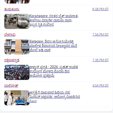
ತುಮಕೂರು
8:06 PM IST
Koratagere: ಭೀಕರ ಬೈಕ್ ಅಪಘಾತ,
ಕಾಲೇಜು ವಿದ್ಯಾರ್ಥಿ ದಾರುಣ ಸಾವು,
ಇಬ್ಬರ ಸ್ಥಿತಿ ಗಂಭೀರ
ಬೆಳಗಾವಿ
7:56 PM IST
Belagavi: ಶಿವಂ ಅಸೋಸಿಯೇಟ್ಸ್
ಮಾಲೀಕ ಶಿವಾನಂದ ನೀಲಣ್ಣವರ ಮನೆ
ಮೇಲೆ ಇಡಿ‌ ದಾಳಿ
ದಕ್ಷಿಣಕನ್ನಡ
7:35 PM IST
ಆಳ್ವಾಸ್‌ ಪ್ರಗತಿ - 2026: ಬೃಹತ್ ಉಚಿತ
ಉದ್ಯೋಗ ಮೇಳದ ಮೊದಲ ದಿನ
ಅಮೋಘ ಪ್ರತಿಕ್ರಿಯೆ
ಬಾಲಿವುಡ್‌
6:54 PM IST
ಆಸ್ಪತ್ರೆಗೆ ದಾಖಲಾದ ಹಿರಿಯ ನಟ
ಮಿಥುನ್ ಚಕ್ರವರ್ತಿ: ಆರೋಗ್ಯ ವಿಚಾರಿಸಿದ
ಸಿಎಂ