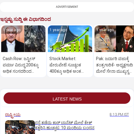
ADVERTISEMENT
ಇನ್ನಷ್ಟು ಸುದ್ದಿ ಈ ವಿಭಾಗದಿಂದ
1 year ago
1 year ago
1 year ago
Cash Row: ಜಸ್ಟೀಸ್‌
Stock Market:
Pak: ಜರ್ದಾರಿ ವಜಾಕ್ಕೆ
ವರ್ಮಾ ವಿರುದ್ಧ 200ಕ್ಕೂ
ಷೇರುಪೇಟೆ ಸೂಚ್ಯಂಕ
ತಂತ್ರಗಾರಿಕೆ- ಅಧ್ಯಕ್ಷಗಾದಿ
ಅಧಿಕ ಸಂಸದರಿಂದ
400ಕ್ಕೂ ಅಧಿಕ ಅಂಕ
ಮೇಲೆ ಸೇನಾ ಮುಖ್ಯಸ್ಥ
ಮಹಾಭಿಯೋಗಕ್ಕೆ
ಜಿಗಿತ-ದಿನಾಂತ್ಯದ
ಮುನೀರ್ ಚಿತ್ತ!
ಕೋರಿಕೆ…
ವಹಿವಾಟು ಅಂತ್ಯ
LATEST NEWS
ರಾಷ್ಟ್ರೀಯ
8:13 PM IST
ರಸ್ತೆ ತಡೆದು ಕಾರ್ ಬಾನೆಟ್ ಮೇಲೆ ಕೇಕ್
ಕತ್ತರಿಸಿ ಹುಚ್ಚಾಟ: 10 ಮಂದಿಯ ಬಂಧನ