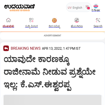
UV
English
E-Paper
ಮುಖಪುಟ
ಸುದ್ದಿ ವಿಭಾಗ
ದಿನ ಭವಿಷ್ಯ
ಹೊಂಗಿರಣ
Search
ADVERTISEMENT
BREAKING NEWS
APR 13, 2022, 1:47 PM IST
ಯಾವುದೇ ಕಾರಣಕ್ಕೂ
ರಾಜೀನಾಮೆ‌‌ ನೀಡುವ ಪ್ರಶ್ನೆಯೇ
ಇಲ್ಲ: ಕೆ.ಎಸ್.ಈಶ್ವರಪ್ಪ