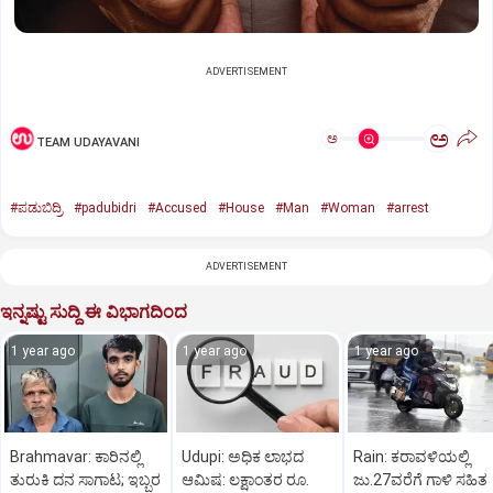
ADVERTISEMENT
ಅ
ಅ
TEAM UDAYAVANI
#ಪಡುಬಿದ್ರಿ
#padubidri
#Accused
#House
#Man
#Woman
#arrest
ADVERTISEMENT
ಇನ್ನಷ್ಟು ಸುದ್ದಿ ಈ ವಿಭಾಗದಿಂದ
1 year ago
1 year ago
1 year ago
Brahmavar: ಕಾರಿನಲ್ಲಿ
Udupi: ಅಧಿಕ ಲಾಭದ
Rain: ಕರಾವಳಿಯಲ್ಲಿ
ತುರುಕಿ ದನ ಸಾಗಾಟ; ಇಬ್ಬರ
ಆಮಿಷ: ಲಕ್ಷಾಂತರ ರೂ.
ಜು.27ವರೆಗೆ ಗಾಳಿ ಸಹಿತ