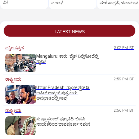
ಸೆರೆ
ವಂಚನೆ
ಮಳೆ ಸಾಧ್ಯತೆ; ಹವಾಮಾನ
ಇಲಾಖೆ ಎಚ್ಚರಿಕೆ
LATEST NEWS
ದಕ್ಷಿಣಕನ್ನಡ
3:02 PM IST
Mangaluru: ಕಾರು, ಬೈಕ್‌ ನಿಲ್ಲಿಸೋದೆಲ್ಲಿ
ಸ್ವಾಮಿ!
ರಾಷ್ಟ್ರೀಯ
2:59 PM IST
Uttar Pradesh: ಗ್ಯಾಂಗ್ ಸ್ಟರ್‌ ದಿ.
ಅತಿಖ್ ಅಹ್ಮದ್ ಪುತ್ರ ಕಾರು
ಅಪಘಾತದಲ್ಲಿ ಸಾವು
ರಾಷ್ಟ್ರೀಯ
2:56 PM IST
ಸುಷ್ಮಾ ಸ್ವರಾಜ್ ಪುಣ್ಯತಿಥಿ: ಬಿಜೆಪಿ
ನಾಯಕರಿಂದ ಭಾವಪೂರ್ಣ ನಮನ