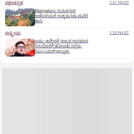
ದಕ್ಷಿಣಕನ್ನಡ
2:51 PM IST
Mangaluru: ಗುರುಪುರದ
ಅಣೆಬಳಿಯಲ್ಲಿ ಗುಡ್ಡ ಕುಸಿದು ಮನೆಗೆ
ಹಾನಿ
ರಾಷ್ಟ್ರೀಯ
2:50 PM IST
ಜಮ್ಮು-ಕಾಶ್ಮೀರಕ್ಕೆ ರಾಜ್ಯದ ಸ್ಥಾನಮಾನ
ಸಿಗುವವರೆಗೆ ಹೋರಾಟ ನಿಲ್ಲದು:
ಸಿಎಂ ಒಮರ್ ಅಬ್ದುಲ್ಲಾ