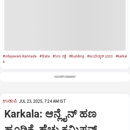
#Udayavani Kannada
#State
#ನೀಲ ನಕ್ಷೆ
#Building
#ಅಂಬೇಡ್ಕರ್‌ ಭವನ
#karkal
a
ADVERTISEMENT
ಉಡುಪಿ
JUL 23, 2025, 7:24 AM IST
Karkala: ಆನ್ಲೈನ್‌ ಹಣ
ಹೂಡಿಕೆ, ಹೆಚ್ಚು ಕಮಿಷನ್‌