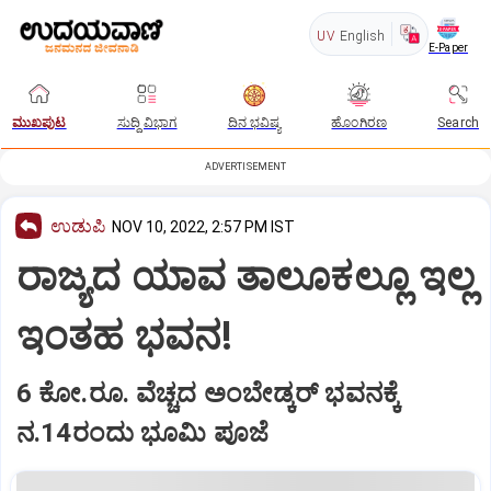
UV
English
E-Paper
ಮುಖಪುಟ
ಸುದ್ದಿ ವಿಭಾಗ
ದಿನ ಭವಿಷ್ಯ
ಹೊಂಗಿರಣ
Search
ADVERTISEMENT
ಉಡುಪಿ
NOV 10, 2022, 2:57 PM IST
ರಾಜ್ಯದ ಯಾವ ತಾಲೂಕಲ್ಲೂ ಇಲ್ಲ
ಇಂತಹ ಭವನ!
6 ಕೋ.ರೂ. ವೆಚ್ಚದ ಅಂಬೇಡ್ಕರ್‌ ಭವನಕ್ಕೆ
ನ.14ರಂದು ಭೂಮಿ ಪೂಜೆ