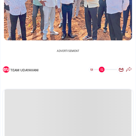
ADVERTISEMENT
ಅ
ಅ
TEAM UDAYAVANI