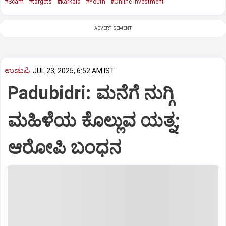
#Scam
#targets
#karkala
#Youth
#Online investment
ADVERTISEMENT
ಉಡುಪಿ
JUL 23, 2025, 6:52 AM IST
Padubidri: ಮನೆಗೆ ನುಗ್ಗಿ
ಮಹಿಳೆಯ ಕೊಲ್ಲುವ ಯತ್ನ;
ಆರೋಪಿ ಬಂಧನ