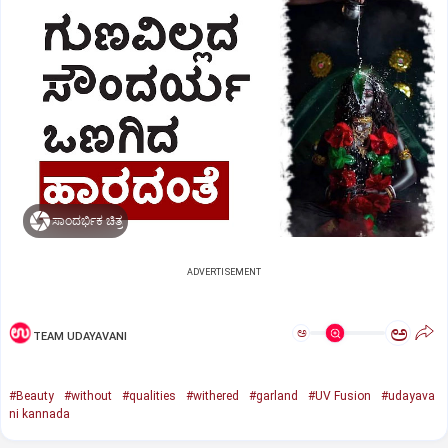
ಸಾಂದರ್ಭಿಕ ಚಿತ್ರ
ADVERTISEMENT
ಅ
ಅ
TEAM UDAYAVANI
#Beauty
#without
#qualities
#withered
#garland
#UV Fusion
#udayava
ni kannada