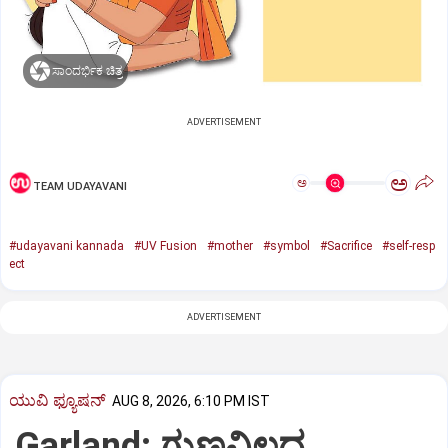
ಸಾಂದರ್ಭಿಕ ಚಿತ್ರ
ADVERTISEMENT
ಅ
ಅ
TEAM UDAYAVANI
#udayavani kannada
#UV Fusion
#mother
#symbol
#Sacrifice
#self-resp
ect
ADVERTISEMENT
ಯುವಿ ಫ್ಯೂಷನ್
AUG 8, 2026, 6:10 PM IST
Garland: ಗುಣವಿಲ್ಲದ