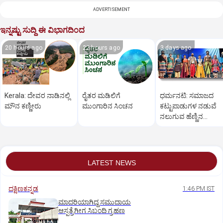
ADVERTISEMENT
ಇನ್ನಷ್ಟು ಸುದ್ದಿ ಈ ವಿಭಾಗದಿಂದ
20 hours ago
22 hours ago
3 days ago
Kerala: ದೇವರ ನಾಡಿನಲ್ಲಿ
ರೈತರ ಮಡಿಲಿಗೆ
ಧರ್ಮನಟಿ: ಸಮಾಜದ
ಮೌನ ಕಣ್ಣೀರು
ಮುಂಗಾರಿನ ಸಿಂಚನ
ಕಟ್ಟುಪಾಡುಗಳ ನಡುವೆ
ನಲುಗುವ ಹೆಣ್ಣಿನ
ತೊಳಲಾಟ
LATEST NEWS
ದಕ್ಷಿಣಕನ್ನಡ
1:46 PM IST
ಮಾದರಿಯಾಗಿದ್ದ ಸಮುದಾಯ
ಆಸ್ಪತ್ರೆಗೀಗ ಸಿಬಂದಿ ಗ್ರಹಣ