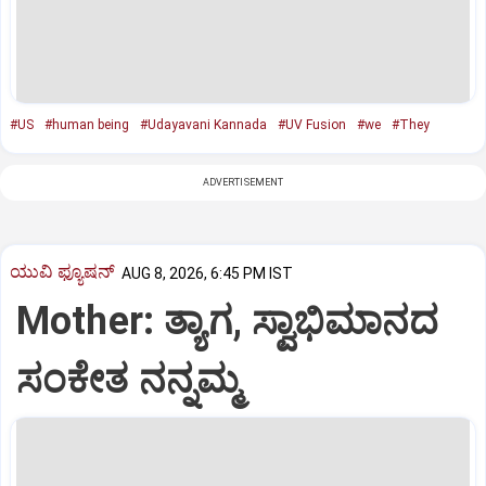
#US
#human being
#Udayavani Kannada
#UV Fusion
#we
#They
ADVERTISEMENT
ಯುವಿ ಫ್ಯೂಷನ್
AUG 8, 2026, 6:45 PM IST
Mother: ತ್ಯಾಗ, ಸ್ವಾಭಿಮಾನದ
ಸಂಕೇತ ನನ್ನಮ್ಮ