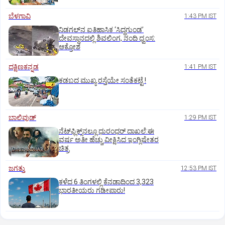
ಬೆಳಗಾವಿ
1:43 PM IST
ನಿಡಗಲ್‌ನ ಐತಿಹಾಸಿಕ ‘ಸಿದ್ಧಗುಂಡ’
ದೇವಸ್ಥಾನದಲ್ಲಿ ಶಿವಲಿಂಗ, ನಂದಿ ಧ್ವಂಸ:
ಆಕ್ರೋಶ
ದಕ್ಷಿಣಕನ್ನಡ
1:41 PM IST
ಕಡಬದ ಮುಖ್ಯ ರಸ್ತೆಯೇ ಸಂತೆಕಟ್ಟೆ !
ಬಾಲಿವುಡ್‌
1:29 PM IST
ನೆಟ್‌ಫ್ಲಿಕ್ಸ್‌ನಲ್ಲೂ ಧುರಂಧರ್‌ ದಾಖಲೆ:ಈ
ವರ್ಷ ಅತೀ ಹೆಚ್ಚು ವೀಕ್ಷಿಸಿದ ಇಂಗ್ಲಿಷೇತರ
ಚಿತ್ರ
ಜಗತ್ತು
12:53 PM IST
ಕಳೆದ 6 ತಿಂಗಳಲ್ಲಿ ಕೆನಡಾದಿಂದ 3,323
ಭಾರತೀಯರು ಗಡೀಪಾರು!