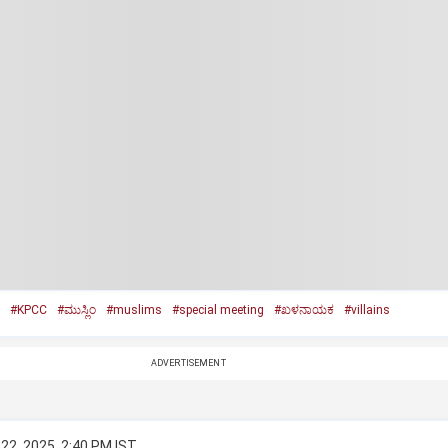
#KPCC
#ಮುಸ್ಲಿಂ
#muslims
#special meeting
#ಖಳನಾಯಕ
#villains
ADVERTISEMENT
22, 2025, 2:40 PM IST