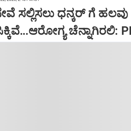
ಸೇವೆ ಸಲ್ಲಿಸಲು ಧನ್ಕರ್‌ ಗೆ ಹಲವು
್ಕಿವೆ…ಆರೋಗ್ಯ ಚೆನ್ನಾಗಿರಲಿ: 