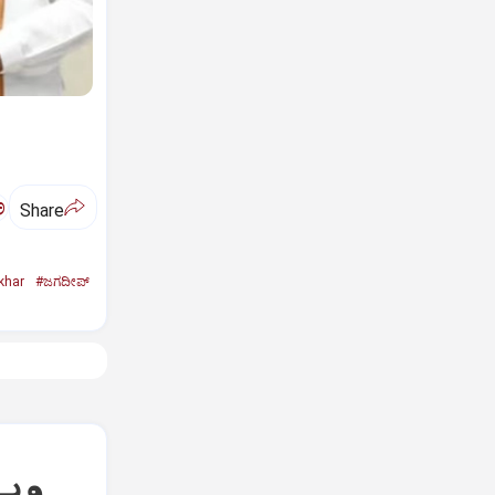
ಅ
Share
khar
#ಜಗದೀಪ್‌