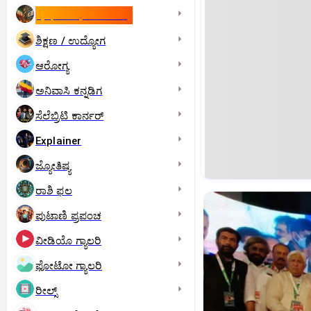
ಇಸ್ರೇಲ್- ಇರಾನ್‌ ಯುದ್ಧ
ಶಿಕ್ಷಣ / ಉದ್ಯೋಗ
ಆರೋಗ್ಯ
ಅನಿವಾಸಿ ಕನ್ನಡಿಗ
ಸೆಲೆಬ್ರಿಟಿ ಕಾರ್ನರ್‌
Explainer
ಜ್ಯೋತಿಷ್ಯ
ರಾಶಿ ಫಲ
ಪುಟಾಣಿ ಪ್ರಪಂಚ
ವೀಡಿಯೊ ಗ್ಯಾಲರಿ
ಫೋಟೋ ಗ್ಯಾಲರಿ
ರೀಲ್ಸ್