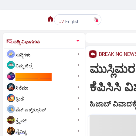
English
UV
ಸುದ್ದಿ ವಿಭಾಗಗಳು
BREAKING NEW
ಸುದ್ದಿಗಳು
ಮುಸ್ಲಿಮರನ
ನಿಮ್ಮ ಜಿಲ್ಲೆ
ಕಾಮನ್‌ ವೆಲ್ತ್‌ ಗೇಮ್ಸ್‌
ಕೆಪಿಸಿಸಿ 
ಸಿನೆಮಾ
ಕ್ರೀಡೆ
ಹಿಜಾಬ್ ವಿವಾದಕ್ಕ
ವೆಬ್ ಎಕ್ಸ್‌ಕ್ಲೂಸಿವ್
ಕ್ರೈಮ್
ವೈವಿಧ್ಯ