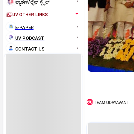
ಫ್ಯಾಶನ್/ಲೈಫ್‌ ಸ್ಟೈಲ್
UV OTHER LINKS
E-PAPER
UV PODCAST
CONTACT US
TEAM UDAYAVANI