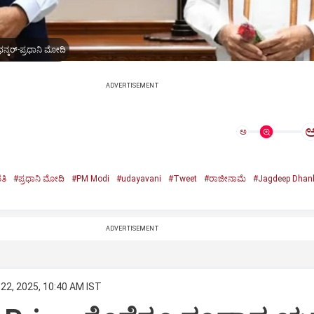
ನ್ಕರ್-ಪ್ರಧಾನಿ ಮೋದಿ
ADVERTISEMENT
ಅ
ತಿ
#ಪ್ರಧಾನಿ ಮೋದಿ
#PM Modi
#udayavani
#Tweet
#ರಾಜೀನಾಮೆ
#Jagdeep Dhan
n
ADVERTISEMENT
22, 2025, 10:40 AM IST