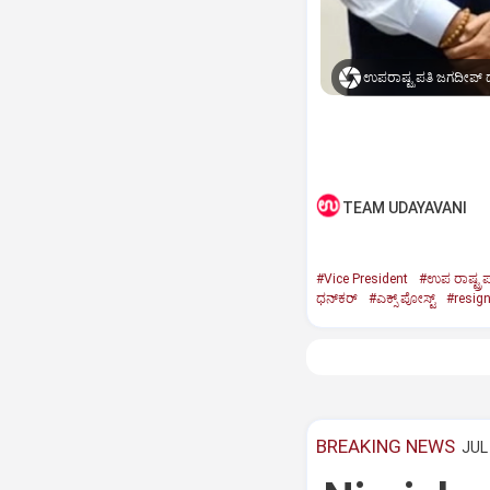
ಉಪರಾಷ್ಟ್ರಪತಿ ಜಗದೀಪ್‌ ಧ
TEAM UDAYAVANI
#Vice President
#ಉಪ ರಾಷ್ಟ್ರಪ
ಧನ್‌ಕರ್‌
#ಎಕ್ಸ್‌ ಪೋಸ್ಟ್
#resig
BREAKING NEWS
JUL 