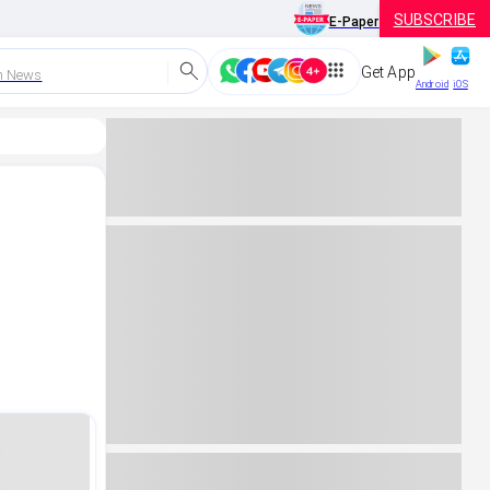
SUBSCRIBE
E-Paper
Get App
h News
Android
iOS