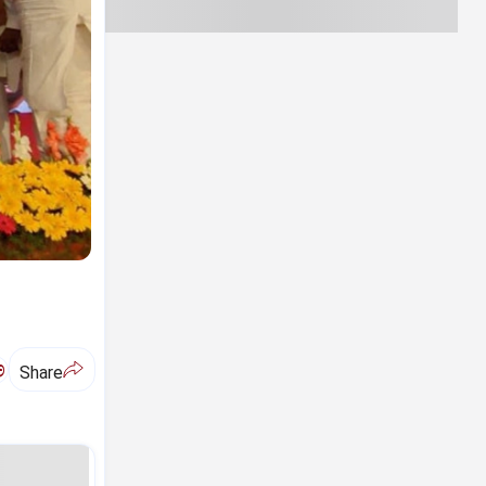
ಅ
Share