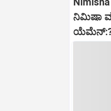
Nimisha 
ನಿಮಿಷಾ 
ಯೆಮೆನ್: