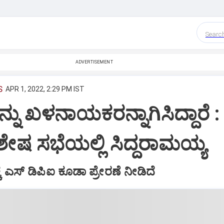
Searc
ADVERTISEMENT
S
APR 1, 2022, 2:29 PM IST
್ನು ಖಳನಾಯಕರನ್ನಾಗಿಸಿದ್ದಾರೆ :
ವಿಶೇಷ ಸಭೆಯಲ್ಲಿ ಸಿದ್ದರಾಮಯ್ಯ
ೆ ಎಸ್ ಡಿಪಿಐ ಕೂಡಾ ಪ್ರೇರಣೆ ನೀಡಿದೆ