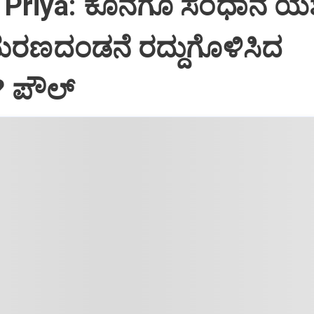
Priya: ಕೊನೆಗೂ ಸಂಧಾನ ಯಶಸ
ಮರಣದಂಡನೆ ರದ್ದುಗೊಳಿಸಿದ
? ಪೌಲ್