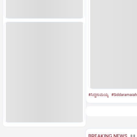
#ಸಿದ್ದರಾಮಯ್ಯ
#Siddaramaiah
BREAKING NEWS
JUL 