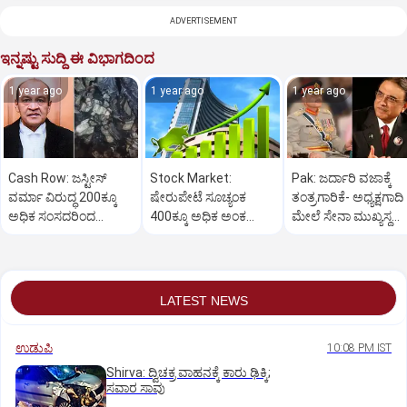
ADVERTISEMENT
ಇನ್ನಷ್ಟು ಸುದ್ದಿ ಈ ವಿಭಾಗದಿಂದ
1 year ago
1 year ago
1 year ago
Cash Row: ಜಸ್ಟೀಸ್‌
Stock Market:
Pak: ಜರ್ದಾರಿ ವಜಾಕ್ಕೆ
ವರ್ಮಾ ವಿರುದ್ಧ 200ಕ್ಕೂ
ಷೇರುಪೇಟೆ ಸೂಚ್ಯಂಕ
ತಂತ್ರಗಾರಿಕೆ- ಅಧ್ಯಕ್ಷಗಾದಿ
ಅಧಿಕ ಸಂಸದರಿಂದ
400ಕ್ಕೂ ಅಧಿಕ ಅಂಕ
ಮೇಲೆ ಸೇನಾ ಮುಖ್ಯಸ್ಥ
ಮಹಾಭಿಯೋಗಕ್ಕೆ
ಜಿಗಿತ-ದಿನಾಂತ್ಯದ
ಮುನೀರ್ ಚಿತ್ತ!
ಕೋರಿಕೆ…
ವಹಿವಾಟು ಅಂತ್ಯ
LATEST NEWS
ಉಡುಪಿ
10:08 PM IST
Shirva: ದ್ವಿಚಕ್ರ ವಾಹನಕ್ಕೆ ಕಾರು ಢಿಕ್ಕಿ;
ಸವಾರ ಸಾವು