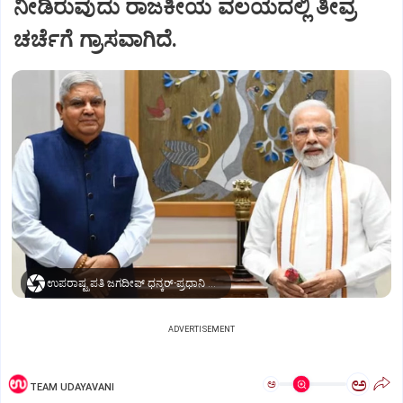
ನೀಡಿರುವುದು ರಾಜಕೀಯ ವಲಯದಲ್ಲಿ ತೀವ್ರ
ಚರ್ಚೆಗೆ ಗ್ರಾಸವಾಗಿದೆ.
ಉಪರಾಷ್ಟ್ರಪತಿ ಜಗದೀಪ್‌ ಧನ್ಕರ್-ಪ್ರಧಾನಿ ಮೋದಿ
ADVERTISEMENT
ಅ
ಅ
TEAM UDAYAVANI