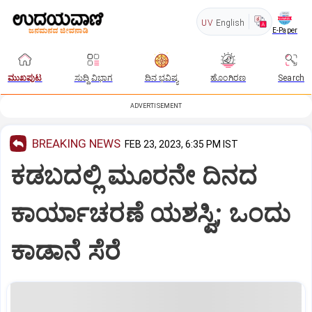
UV
English
E-Paper
ಮುಖಪುಟ
ಸುದ್ದಿ ವಿಭಾಗ
ದಿನ ಭವಿಷ್ಯ
ಹೊಂಗಿರಣ
Search
ADVERTISEMENT
BREAKING NEWS
FEB 23, 2023, 6:35 PM IST
ಕಡಬದಲ್ಲಿ ಮೂರನೇ ದಿನದ
ಕಾರ್ಯಾಚರಣೆ ಯಶಸ್ವಿ; ಒಂದು
ಕಾಡಾನೆ ಸೆರೆ