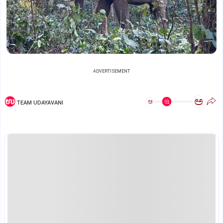
ADVERTISEMENT
ಅ
ಅ
TEAM UDAYAVANI