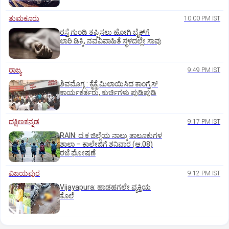
ತುಮಕೂರು
10:00 PM IST
ರಸ್ತೆ ಗುಂಡಿ ತಪ್ಪಿಸಲು ಹೋಗಿ ಬೈಕ್‌ಗೆ
ಲಾರಿ ಡಿಕ್ಕಿ, ನವವಿವಾಹಿತೆ ಸ್ಥಳದಲ್ಲೇ ಸಾವು
ರಾಜ್ಯ
9:49 PM IST
ಶಿವಮೊಗ್ಗ : ಕೈಕೈ ಮಿಲಾಯಿಸಿದ ಕಾಂಗ್ರೆಸ್
ಕಾರ್ಯಕರ್ತರು, ಕುರ್ಚಿಗಳು ಪುಡಿಪುಡಿ
ದಕ್ಷಿಣಕನ್ನಡ
9:17 PM IST
RAIN: ದ.ಕ ಜಿಲ್ಲೆಯ ನಾಲ್ಕು ತಾಲೂಕುಗಳ
ಶಾಲಾ – ಕಾಲೇಜಿಗೆ ಶನಿವಾರ (ಆ.08)
ರಜೆ ಘೋಷಣೆ
ವಿಜಯಪುರ
9:12 PM IST
Vijayapura: ಹಾಡಹಗಲೇ ವ್ಯಕ್ತಿಯ
ಕೊಲೆ