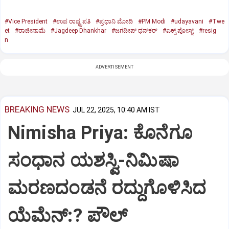
#Vice President
#ಉಪ ರಾಷ್ಟ್ರಪತಿ
#ಪ್ರಧಾನಿ ಮೋದಿ
#PM Modi
#udayavani
#Twe
et
#ರಾಜೀನಾಮೆ
#Jagdeep Dhankhar
#ಜಗದೀಪ್‌ ಧನ್‌ಕರ್‌
#ಎಕ್ಸ್‌ ಪೋಸ್ಟ್
#resig
n
ADVERTISEMENT
BREAKING NEWS
JUL 22, 2025, 10:40 AM IST
Nimisha Priya: ಕೊನೆಗೂ
ಸಂಧಾನ ಯಶಸ್ವಿ-ನಿಮಿಷಾ
ಮರಣದಂಡನೆ ರದ್ದುಗೊಳಿಸಿದ
ಯೆಮೆನ್:? ಪೌಲ್