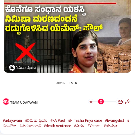
ನಿಮಿಷಾ ಪ್ರಿಯಾ
ADVERTISEMENT
ಅ
ಅ
TEAM UDAYAVANI
#udayavani
#ನಿಮಿಷಾ ಪ್ರಿಯಾ
#KA Paul
#Nimisha Priya case
#Evangelist
#
ಕೆಎ ಪೌಲ್
#ಮರಣದಂಡನೆ
#death sentence
#ಕೇರಳ
#Yemen
#ಯೆಮೆನ್‌