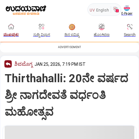
UV
English
E-Paper
ಮುಖಪುಟ
ಸುದ್ದಿ ವಿಭಾಗ
ದಿನ ಭವಿಷ್ಯ
ಹೊಂಗಿರಣ
Search
ADVERTISEMENT
ಶಿವಮೊಗ್ಗ
JAN 25, 2026, 7:19 PM IST
Thirthahalli: 20ನೇ ವರ್ಷದ
ಶ್ರೀ ನಾಗದೇವತೆ ವರ್ಧಂತಿ
ಮಹೋತ್ಸವ