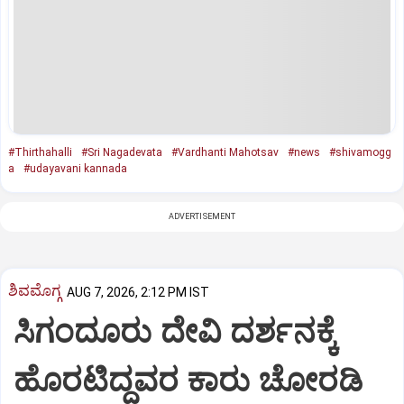
#Thirthahalli
#Sri Nagadevata
#Vardhanti Mahotsav
#news
#shivamogg
a
#udayavani kannada
ADVERTISEMENT
ಶಿವಮೊಗ್ಗ
AUG 7, 2026, 2:12 PM IST
ಸಿಗಂದೂರು ದೇವಿ ದರ್ಶನಕ್ಕೆ
ಹೊರಟಿದ್ದವರ ಕಾರು ಚೋರಡಿ