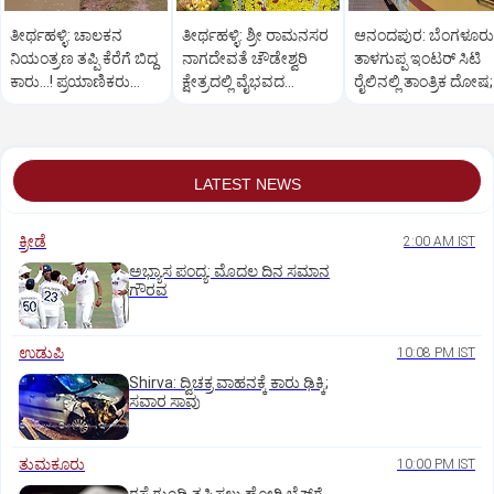
ತೀರ್ಥಹಳ್ಳಿ: ಚಾಲಕನ
ತೀರ್ಥಹಳ್ಳಿ: ಶ್ರೀ ರಾಮನಸರ
ಆನಂದಪುರ: ಬೆಂಗಳೂರು
ನಿಯಂತ್ರಣ ತಪ್ಪಿ ಕೆರೆಗೆ ಬಿದ್ದ
ನಾಗದೇವತೆ ಚೌಡೇಶ್ವರಿ
ತಾಳಗುಪ್ಪ ಇಂಟರ್ ಸಿಟಿ
ಕಾರು...! ಪ್ರಯಾಣಿಕರು
ಕ್ಷೇತ್ರದಲ್ಲಿ ವೈಭವದ
ರೈಲಿನಲ್ಲಿ ತಾಂತ್ರಿಕ ದೋಷ;
ಪಾರು
ಮಂಡಲ ಪೂಜೆ,ರಂಗಪೂಜೆ
ಪ್ರಯಾಣಿಕರ ಪರದಾಟ
LATEST NEWS
ಕ್ರೀಡೆ
2:00 AM IST
ಅಭ್ಯಾಸ ಪಂದ್ಯ: ಮೊದಲ ದಿನ ಸಮಾನ
ಗೌರವ
ಉಡುಪಿ
10:08 PM IST
Shirva: ದ್ವಿಚಕ್ರ ವಾಹನಕ್ಕೆ ಕಾರು ಢಿಕ್ಕಿ;
ಸವಾರ ಸಾವು
ತುಮಕೂರು
10:00 PM IST