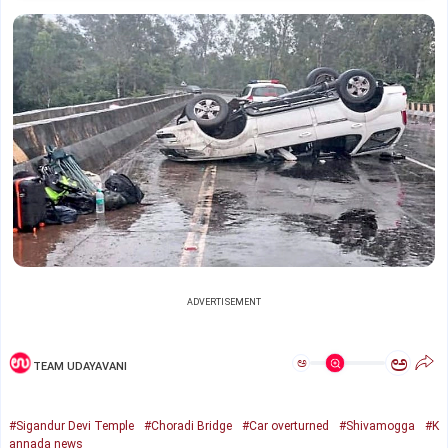
ADVERTISEMENT
ಅ
ಅ
TEAM UDAYAVANI
#Sigandur Devi Temple
#Choradi Bridge
#Car overturned
#Shivamogga
#K
annada news