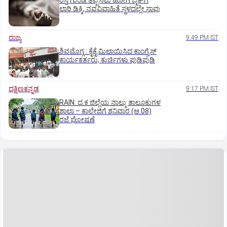
ರಸ್ತೆ ಗುಂಡಿ ತಪ್ಪಿಸಲು ಹೋಗಿ ಬೈಕ್‌ಗೆ
ಲಾರಿ ಡಿಕ್ಕಿ, ನವವಿವಾಹಿತೆ ಸ್ಥಳದಲ್ಲೇ ಸಾವು
ರಾಜ್ಯ
9:49 PM IST
ಶಿವಮೊಗ್ಗ : ಕೈಕೈ ಮಿಲಾಯಿಸಿದ ಕಾಂಗ್ರೆಸ್
ಕಾರ್ಯಕರ್ತರು, ಕುರ್ಚಿಗಳು ಪುಡಿಪುಡಿ
ದಕ್ಷಿಣಕನ್ನಡ
9:17 PM IST
RAIN: ದ.ಕ ಜಿಲ್ಲೆಯ ನಾಲ್ಕು ತಾಲೂಕುಗಳ
ಶಾಲಾ – ಕಾಲೇಜಿಗೆ ಶನಿವಾರ (ಆ.08)
ರಜೆ ಘೋಷಣೆ