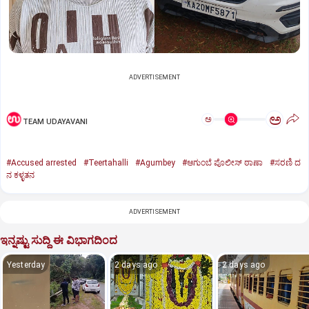
ADVERTISEMENT
ಅ
ಅ
TEAM UDAYAVANI
#Accused arrested
#Teertahalli
#Agumbey
#ಆಗುಂಬೆ ಪೊಲೀಸ್ ಠಾಣಾ
#ಸರಣಿ ದ
ನ ಕಳ್ಳತನ
ADVERTISEMENT
ಇನ್ನಷ್ಟು ಸುದ್ದಿ ಈ ವಿಭಾಗದಿಂದ
Yesterday
2 days ago
2 days ago