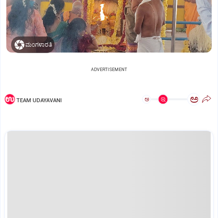
ಮಂಗಳಾರತಿ
ADVERTISEMENT
ಅ
ಅ
TEAM UDAYAVANI