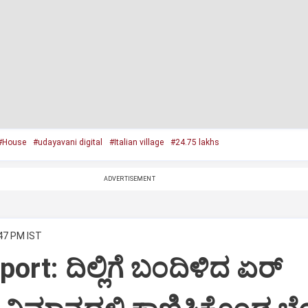
#House
#udayavani digital
#Italian village
#24.75 lakhs
ADVERTISEMENT
:47 PM IST
port: ದಿಲ್ಲಿಗೆ ಬಂದಿಳಿದ ಏರ್‌