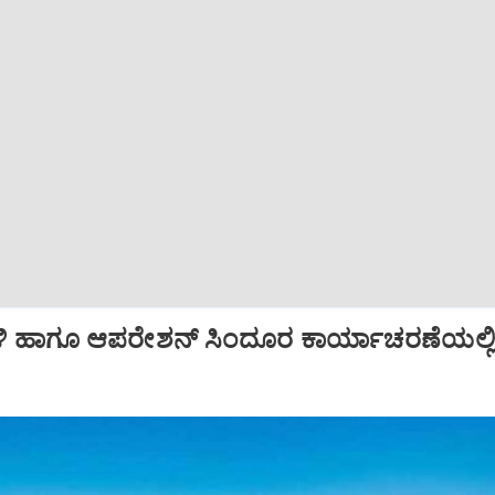
ಿ ಹಾಗೂ ಆಪರೇಶನ್‌ ಸಿಂದೂರ ಕಾರ್ಯಾಚರಣೆಯಲ್ಲ