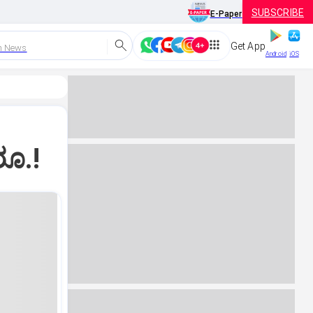
SUBSCRIBE
E-Paper
Get App
h News
Android
iOS
ರೂ.!