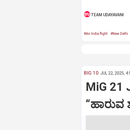
TEAM UDAYAVANI
#Air India flight
#New Delhi
BIG 10
JUL 22, 2025, 4
MiG 21 
“ಹಾರುವ ಶ