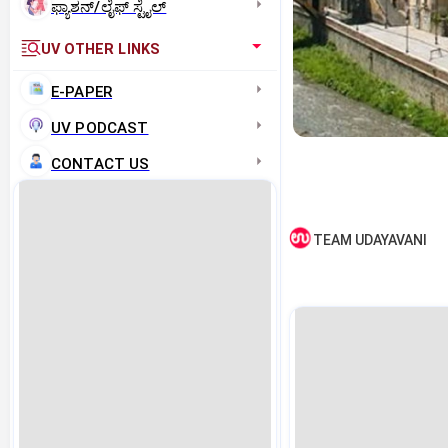
ಫ್ಯಾಶನ್/ಲೈಫ್‌ ಸ್ಟೈಲ್
UV OTHER LINKS
E-PAPER
UV PODCAST
CONTACT US
TEAM UDAYAVANI