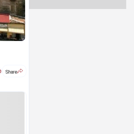
ಅ
Share