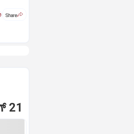
ಅ
Share
್‌ 21