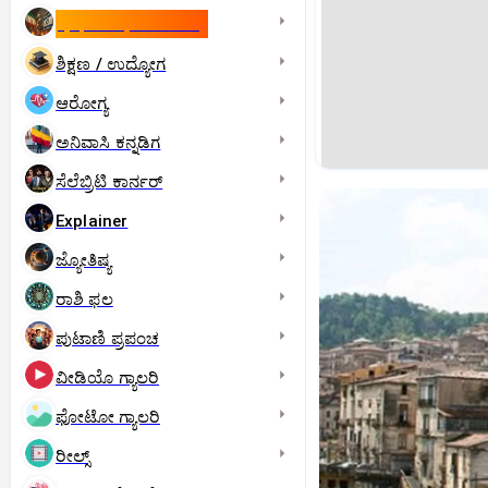
ಇಸ್ರೇಲ್- ಇರಾನ್‌ ಯುದ್ಧ
ಶಿಕ್ಷಣ / ಉದ್ಯೋಗ
ಆರೋಗ್ಯ
ಅನಿವಾಸಿ ಕನ್ನಡಿಗ
ಸೆಲೆಬ್ರಿಟಿ ಕಾರ್ನರ್‌
Explainer
ಜ್ಯೋತಿಷ್ಯ
ರಾಶಿ ಫಲ
ಪುಟಾಣಿ ಪ್ರಪಂಚ
ವೀಡಿಯೊ ಗ್ಯಾಲರಿ
ಫೋಟೋ ಗ್ಯಾಲರಿ
ರೀಲ್ಸ್