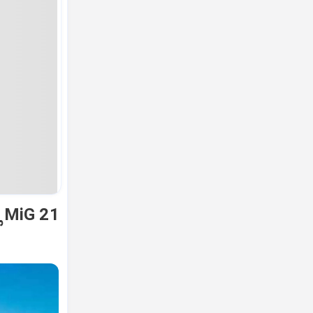
ಿ MiG 21