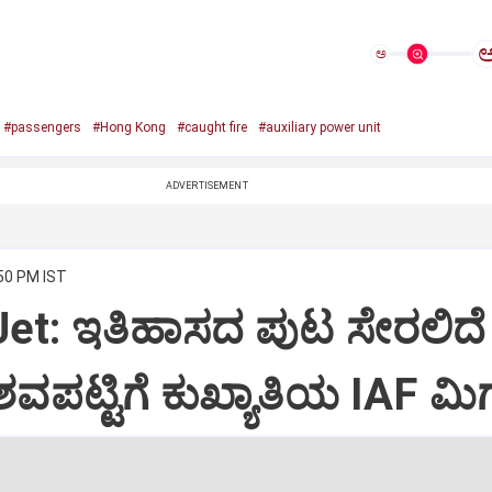
ಅ
#passengers
#Hong Kong
#caught fire
#auxiliary power unit
ADVERTISEMENT
:50 PM IST
Jet: ಇತಿಹಾಸದ ಪುಟ ಸೇರಲಿದೆ
ವಪಟ್ಟಿಗೆ ಕುಖ್ಯಾತಿಯ IAF ಮಿಗ