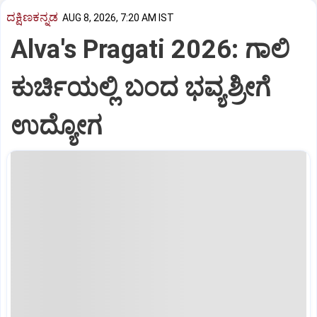
ದಕ್ಷಿಣಕನ್ನಡ
AUG 8, 2026, 7:20 AM IST
Alva's Pragati 2026: ಗಾಲಿ
ಕುರ್ಚಿಯಲ್ಲಿ ಬಂದ ಭವ್ಯಶ್ರೀಗೆ
ಉದ್ಯೋಗ