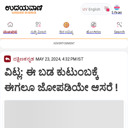
UV
English
E-Paper
ಮುಖಪುಟ
ಸುದ್ದಿ ವಿಭಾಗ
ದಿನ ಭವಿಷ್ಯ
ಹೊಂಗಿರಣ
Search
ADVERTISEMENT
ದಕ್ಷಿಣಕನ್ನಡ
MAY 23, 2024, 4:32 PM IST
ವಿಟ್ಲ: ಈ ಬಡ ಕುಟುಂಬಕ್ಕೆ
ಈಗಲೂ ಜೋಪಡಿಯೇ ಆಸರೆ !