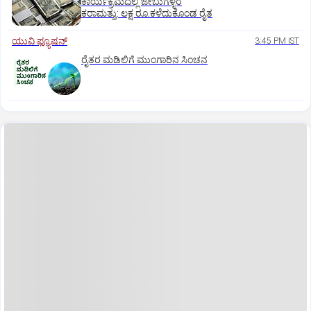
ಕಾರ್ಯಕ್ರಮದಲ್ಲಿ ಜೇಬುಗಳ್ಳರ
ಕರಾಮತ್ತು: ಲಕ್ಷ ರೂ.ಕಳೆದುಕೊಂಡ ರೈತ
ಯುವಿ ಫ್ಯೂಷನ್
3:45 PM IST
ರೈತರ ಮಡಿಲಿಗೆ ಮುಂಗಾರಿನ ಸಿಂಚನ