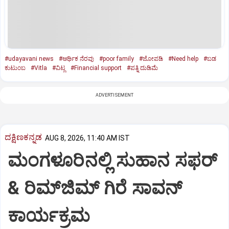
#udayavani news
#ಆರ್ಥಿಕ ನೆರವು
#poor family
#ಜೋಪಡಿ
#Need help
#ಬಡ
ಕುಟುಂಬ
#Vitla
#ವಿಟ್ಲ
#Financial support
#ಪತ್ನಿ ದುಡಿಮೆ
ADVERTISEMENT
ದಕ್ಷಿಣಕನ್ನಡ
AUG 8, 2026, 11:40 AM IST
ಮಂಗಳೂರಿನಲ್ಲಿ ಸುಹಾನ ಸಫರ್
& ರಿಮ್‌ಜಿಮ್ ಗಿರೆ ಸಾವನ್
ಕಾರ್ಯಕ್ರಮ