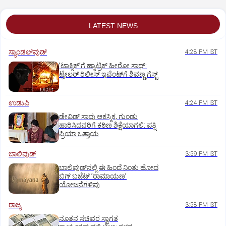
LATEST NEWS
ಸ್ಯಾಂಡಲ್‌ವುಡ್‌
4:28 PM IST
ʼಟಾಕ್ಸಿಕ್‌ʼಗೆ ಹ್ಯಾಟ್ರಿಕ್‌ ಹೀರೋ ಸಾಥ್:‌
ಟ್ರೇಲರ್‌ ರಿಲೀಸ್‌ ಇವೆಂಟ್‌ಗೆ ಶಿವಣ್ಣ ಗೆಸ್ಟ್
ಉಡುಪಿ
4:24 PM IST
ಡೇವಿಡ್ ಸಾವು ಆಕಸ್ಮಿಕ, ಗುಂಡು
ಹಾರಿಸಿದವರಿಗೆ ಕಠಿಣ ಶಿಕ್ಷೆಯಾಗಲಿ: ಪತ್ನಿ
ಪ್ರಿಯಾ ಒತ್ತಾಯ
ಬಾಲಿವುಡ್‌
3:59 PM IST
ಬಾಲಿವುಡ್‌ನಲ್ಲಿ ಈ ಹಿಂದೆ ನಿಂತು ಹೋದ
ಬಿಗ್‌ ಬಜೆಟ್ ʼರಾಮಾಯಣʼ‌
ಯೋಜನೆಗಳಿವು
ರಾಜ್ಯ
3:58 PM IST
ನೂತನ ಸಚಿವರ ಸ್ವಾಗತ