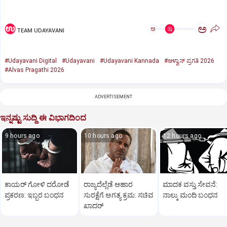
ಅ
ಅ
TEAM UDAYAVANI
#Udayavani Digital
#Udayavani
#Udayavani Kannada
#ಆಳ್ವಾಸ್‌ ಪ್ರಗತಿ 2026
#Alvas Pragathi 2026
ADVERTISEMENT
ಇನ್ನಷ್ಟು ಸುದ್ದಿ ಈ ವಿಭಾಗದಿಂದ
9 hours ago
10 hours ago
12 hours ago
ಕಾಯರ್ ಗೋಳಿ ದರೋಡೆ
ರಾಜ್ಯದೆಲ್ಲೆಡೆ ಆಹಾರ
ಮಾದಕ ವಸ್ತು ಸೇವನೆ:
ಪ್ರಕರಣ: ಇಬ್ಬರ ಬಂಧನ
ಸುರಕ್ಷೆಗೆ ಅಗತ್ಯ ಕ್ರಮ: ಸಚಿವ
ನಾಲ್ಕು ಮಂದಿ ಬಂಧನ
ಖಾದರ್