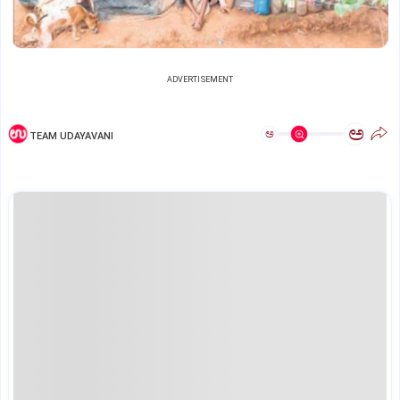
ADVERTISEMENT
ಅ
ಅ
TEAM UDAYAVANI