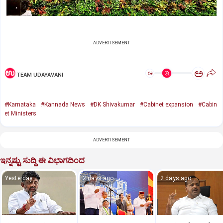
ADVERTISEMENT
ಅ
ಅ
TEAM UDAYAVANI
#Karnataka
#Kannada News
#DK Shivakumar
#Cabinet expansion
#Cabin
et Ministers
ADVERTISEMENT
ಇನ್ನಷ್ಟು ಸುದ್ದಿ ಈ ವಿಭಾಗದಿಂದ
Yesterday
2 days ago
2 days ago