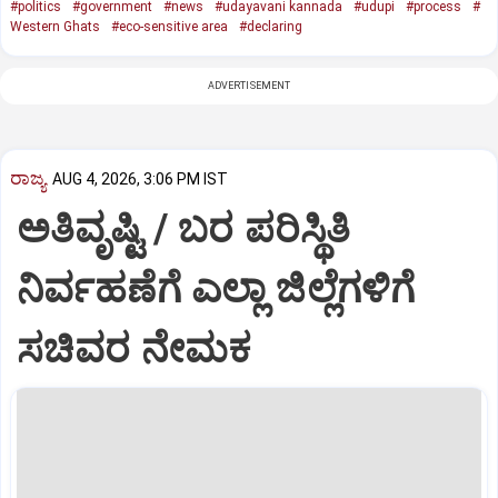
#politics
#government
#news
#udayavani kannada
#udupi
#process
#
Western Ghats
#eco-sensitive area
#declaring
ADVERTISEMENT
ರಾಜ್ಯ
AUG 4, 2026, 3:06 PM IST
ಅತಿವೃಷ್ಟಿ / ಬರ ಪರಿಸ್ಥಿತಿ
ನಿರ್ವಹಣೆಗೆ ಎಲ್ಲಾ ಜಿಲ್ಲೆಗಳಿಗೆ
ಸಚಿವರ ನೇಮಕ