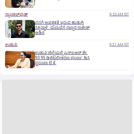
ಸ್ಯಾಂಡಲ್‌ವುಡ್‌
9:33 AM IST
ನನಗೆ ಅವಶ್ಯಕತೆ ಇರುವ ಹುಡುಗಿ
ಸಿಕ್ಕಿದ್ದಾಳೆ.. ಮದುವೆಗೆ ಸಜ್ಜಾದ ರಾಕೇಶ್
ಅಡಿಗ
ಉಡುಪಿ
9:21 AM IST
ಉಡುಪಿ ಜಿಲ್ಲೆಯಲ್ಲಿ ಎಸ್‌ಐಆರ್‌ ಶೇ.
93.95 ಡಿಜಿಟಲೀಕರಣ ಪೂರ್ಣ: ಡಿಸಿ
ಸ್ವರೂಪಾ ಟಿ.ಕೆ.