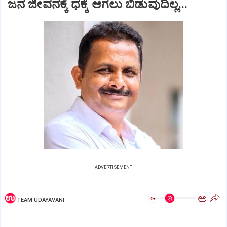
ಜನ ಜೀವನಕ್ಕೆ ಧಕ್ಕೆ ಆಗಲು ಬಿಡುವುದಿಲ್ಲ...
ADVERTISEMENT
ಅ
ಅ
TEAM UDAYAVANI