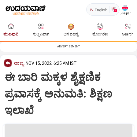
UV
English
E-Paper
ಮುಖಪುಟ
ಸುದ್ದಿ ವಿಭಾಗ
ದಿನ ಭವಿಷ್ಯ
ಹೊಂಗಿರಣ
Search
ADVERTISEMENT
ರಾಜ್ಯ
NOV 15, 2022, 6:25 AM IST
ಈ ಬಾರಿ ಮಕ್ಕಳ ಶೈಕ್ಷಣಿಕ
ಪ್ರವಾಸಕ್ಕೆ ಅನುಮತಿ: ಶಿಕ್ಷಣ
ಇಲಾಖೆ