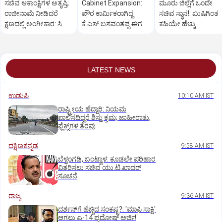
ಸಚಿವ ಆಕಾಂಕ್ಷಿಗಳ ಅತೃಪ್ತಿ;
Cabinet Expansion:
ಮೂರು ಜಿಲ್ಲೆಗೆ ಒಂದೇ
ರಾಜೀನಾಮೆ ನೀಡಿದರೆ
ಪೌರ ಕಾರ್ಮಿಕ­ರಾಗಿದ್ದ
ಸಚಿವ ಸ್ಥಾನ!: ಖುಷಿಗಿಂತ
ಕ್ಷಣದಲ್ಲಿ ಅಂಗೀಕಾರ: ಸಿಎಂ
ಕೆ.ಎಸ್‌.ಬಸವಂತಪ್ಪ ಈಗ
ಕಹಿಯೇ ಹೆಚ್ಚು
ಡಿಕೆಶಿ
ಸಚಿವ
LATEST NEWS
ಉಡುಪಿ
10:10 AM IST
ರಾಷ್ಟ್ರೀಯ ಹೆದ್ದಾರಿ: ನಿಯಮ
ಪಾಲಿಸದಿದ್ದರೆ ಶಿಸ್ತು ಕ್ರಮ; ಜಾಹೀರಾತು,
ಫ್ಲೆಕ್ಸ್‌ಗಳ ತೆರವು
ದಕ್ಷಿಣಕನ್ನಡ
9:58 AM IST
ಬೆಳ್ತಂಗಡಿ, ಬಂಟ್ವಾಳ: ಕೂಡಲೇ ಪರಿಹಾರ
ವಿತರಿಸಲು ಸಚಿವ ಯು.ಟಿ.ಖಾದರ್‌
ಸೂಚನೆ
ರಾಜ್ಯ
9:36 AM IST
ದರ್ಶನ್‌ಗೆ ಹೆಚ್ಚಿದ ಸಂಕಷ್ಟ?: 'ಮಾಫಿ ಸಾಕ್ಷಿ'
ಆಗಲು ಎ-14 ಪ್ರದೋಷ್ ಅರ್ಜಿ!