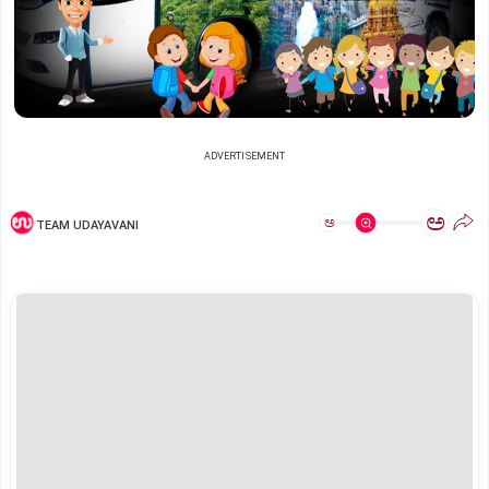
ADVERTISEMENT
ಅ
ಅ
TEAM UDAYAVANI