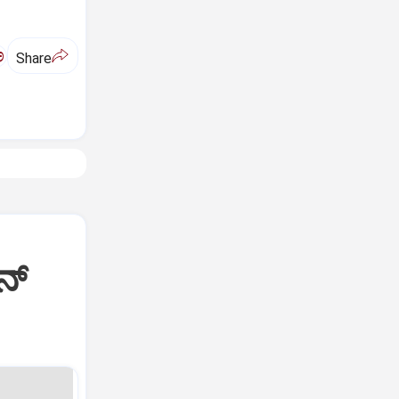
ಅ
Share
್‌