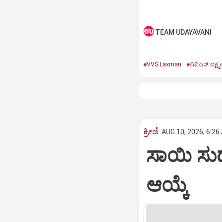
TEAM UDAYAVANI
#VVS Laxman
#ವಿವಿಎಸ್‌ ಲಕ್ಷ್ಮಣ
ಕ್ರೀಡೆ
AUG 10, 2026, 6:26
ಸಾಯಿ ಸುದ
ಆಯ್ಕೆ