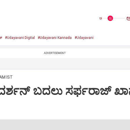
ಅ
್‌
#Udayavani Digital
#Udayavani Kannada
#Udayavani
ADVERTISEMENT
 AM IST
ರ್ಶನ್‌ ಬದಲು ಸರ್ಫರಾಜ್‌ ಖಾನ