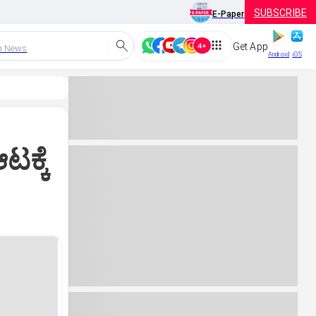
SUBSCRIBE
E-Paper
Get App
h News
Android
iOS
ಟಕ್ಕೆ