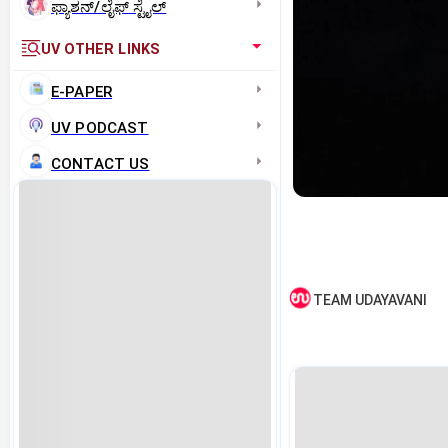
ಫ್ಯಾಶನ್/ಲೈಫ್‌ ಸ್ಟೈಲ್
UV OTHER LINKS
E-PAPER
UV PODCAST
CONTACT US
TEAM UDAYAVANI