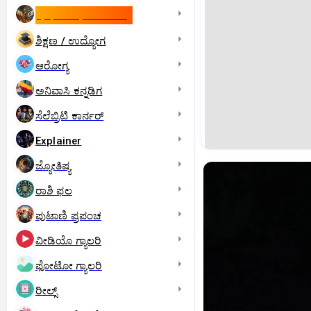
ಇಸ್ರೇಲ್- ಇರಾನ್‌ ಯುದ್ಧ
ಶಿಕ್ಷಣ / ಉದ್ಯೋಗ
ಆರೋಗ್ಯ
ಅನಿವಾಸಿ ಕನ್ನಡಿಗ
ಸೆಲೆಬ್ರಿಟಿ ಕಾರ್ನರ್‌
Explainer
ಜ್ಯೋತಿಷ್ಯ
ರಾಶಿ ಫಲ
ಪುಟಾಣಿ ಪ್ರಪಂಚ
ವೀಡಿಯೊ ಗ್ಯಾಲರಿ
ಫೋಟೋ ಗ್ಯಾಲರಿ
ರೀಲ್ಸ್