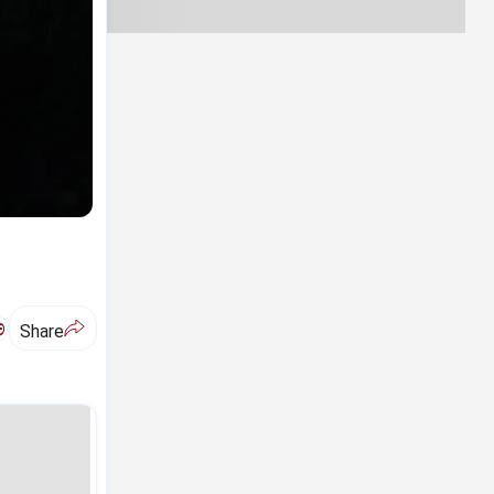
ಅ
Share