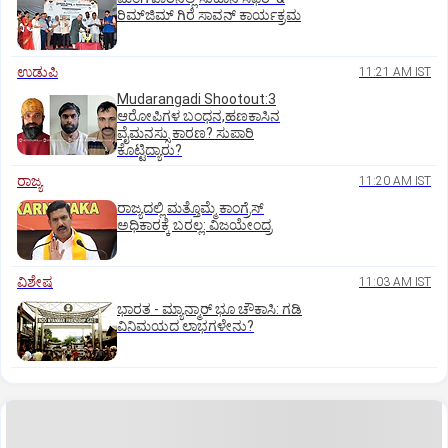
ರಿಮ್‌ಜಿಮ್ ಗಿರೆ ಸಾವನ್ ಕಾರ್ಯಕ್ರಮ
ಉಡುಪಿ
11:21 AM IST
Mudarangadi Shootout:‌3
ಆರೋಪಿಗಳ ಬಂಧನ,ಹಣಕಾಸಿನ
ವೈಮನಸ್ಸು ಕಾರಣ? ಸುಪಾರಿ
ಕೊಟ್ಟಿದ್ಯಾರು?
ರಾಜ್ಯ
11:20 AM IST
ರಾಜ್ಯದಲ್ಲಿ ಮತ್ತೊಮ್ಮೆ ಕಾಂಗ್ರೆಸ್‌
ಅಧಿಕಾರಕ್ಕೆ ಬರಲ್ಲ: ವಿಜಯೇಂದ್ರ
ವಿಶೇಷ
11:03 AM IST
ಭಾರತ -‌ ಮ್ಯಾನ್ಮಾರ್ ಭೂ ಚೌಕಾಸಿ: ಗಡಿ
ವಿನಿಮಯದ ಲಾಭಗಳೇನು?