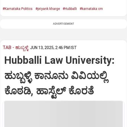
#Karnataka Politics
#priyank kharge
#Hubballi
#karnataka cm
ADVERTISEMENT
TAB - ಹುಬ್ಬಳ್ಳಿ
JUN 13, 2025, 2:46 PM IST
Hubballi Law University:
ಹುಬ್ಬಳ್ಳಿ ಕಾನೂನು ವಿವಿಯಲ್ಲಿ
ಕೊಠಡಿ, ಹಾಸ್ಟೆಲ್‌ ಕೊರತೆ