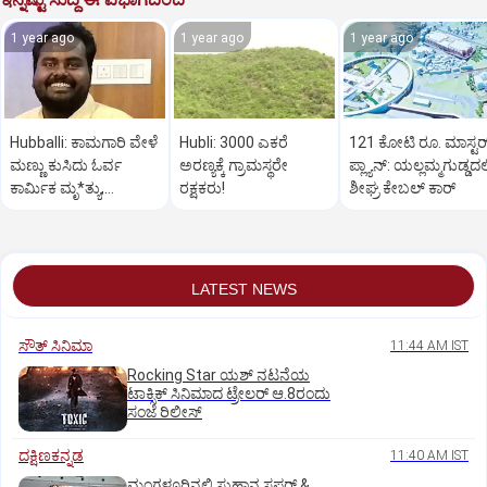
1 year ago
1 year ago
1 year ago
Hubballi: ಕಾಮಗಾರಿ ವೇಳೆ
Hubli: 3000 ಎಕರೆ
121 ಕೋಟಿ ರೂ. ಮಾಸ್ಟರ್
ಮಣ್ಣು ಕುಸಿದು ಓರ್ವ
ಅರಣ್ಯಕ್ಕೆ ಗ್ರಾಮಸ್ಥರೇ
‌ಪ್ಲ್ಯಾನ್: ಯಲ್ಲಮ್ಮಗುಡ್ಡದಲ್
ಕಾರ್ಮಿಕ ಮೃ*ತ್ಯು,
ರಕ್ಷಕರು!
ಶೀಘ್ರ ಕೇಬಲ್‌ ಕಾರ್‌
ಇನ್ನೋರ್ವನಿಗೆ ಗಾಯ
LATEST NEWS
ಸೌತ್‌ ಸಿನಿಮಾ
11:44 AM IST
Rocking Star ಯಶ್‌ ನಟನೆಯ
ಟಾಕ್ಸಿಕ್‌ ಸಿನಿಮಾದ ಟ್ರೇಲರ್‌ ಆ.8ರಂದು
ಸಂಜೆ ರಿಲೀಸ್
ದಕ್ಷಿಣಕನ್ನಡ
11:40 AM IST
ಮಂಗಳೂರಿನಲ್ಲಿ ಸುಹಾನ ಸಫರ್ &