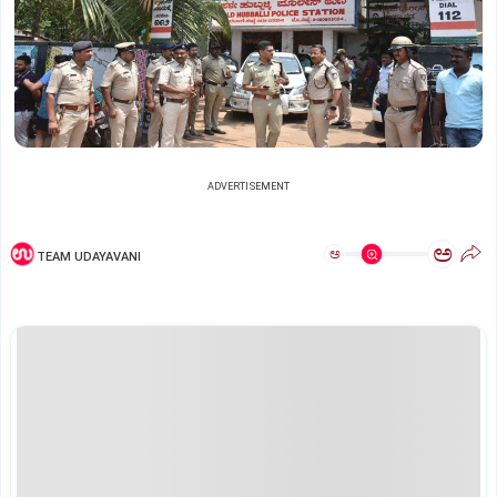
ADVERTISEMENT
ಅ
ಅ
TEAM UDAYAVANI