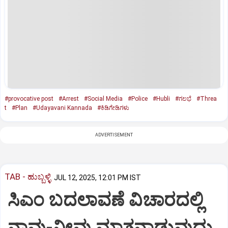
#provocative post
#Arrest
#Social Media
#Police
#Hubli
#ಗಲಭೆ
#Threa
t
#Plan
#Udayavani Kannada
#ಕಿಡಿಗೇಡಿಗಳು
ADVERTISEMENT
TAB - ಹುಬ್ಬಳ್ಳಿ
JUL 12, 2025, 12:01 PM IST
ಸಿಎಂ ಬದಲಾವಣೆ ವಿಚಾರದಲ್ಲಿ
ನಾವು-ನೀವು ಮಾತನಾಡುವುದು