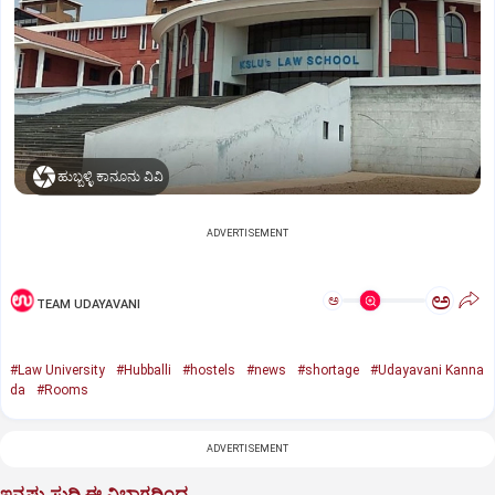
ಹುಬ್ಬಳ್ಳಿ ಕಾನೂನು ವಿವಿ
ADVERTISEMENT
ಅ
ಅ
TEAM UDAYAVANI
#Law University
#Hubballi
#hostels
#news
#shortage
#Udayavani Kanna
da
#Rooms
ADVERTISEMENT
ಇನ್ನಷ್ಟು ಸುದ್ದಿ ಈ ವಿಭಾಗದಿಂದ