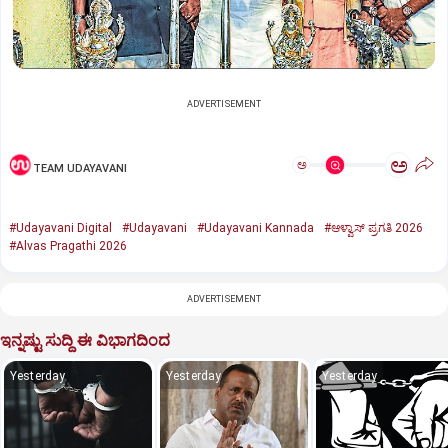
ADVERTISEMENT
ಅ
ಅ
TEAM UDAYAVANI
#Udayavani Digital
#Udayavani
#Udayavani Kannada
#ಆಳ್ವಾಸ್‌ ಪ್ರಗತಿ 2026
#Alvas Pragathi 2026
ADVERTISEMENT
ಇನ್ನಷ್ಟು ಸುದ್ದಿ ಈ ವಿಭಾಗದಿಂದ
Yesterday
Yesterday
Yesterday