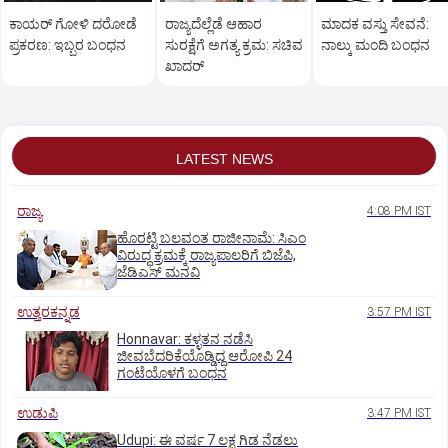
ಕಾಯರ್ ಗೋಳಿ ದರೋಡೆ
ರಾಜ್ಯದೆಲ್ಲೆಡೆ ಆಹಾರ
ಮಾದಕ ವಸ್ತು ಸೇವನೆ:
ಪ್ರಕರಣ: ಇಬ್ಬರ ಬಂಧನ
ಸುರಕ್ಷೆಗೆ ಅಗತ್ಯ ಕ್ರಮ: ಸಚಿವ
ನಾಲ್ಕು ಮಂದಿ ಬಂಧನ
ಖಾದರ್
LATEST NEWS
ರಾಜ್ಯ
4:08 PM IST
ಹೊರಟ್ಟಿ ಬಲವಂತ ರಾಜೀನಾಮೆ: ಸಿಎಂ
ವಿರುದ್ಧ ಕ್ರಮಕ್ಕೆ ರಾಜ್ಯಪಾಲರಿಗೆ ಬಿಜೆಪಿ,
ಜೆಡಿಎಸ್ ಮನವಿ
ಉತ್ತರಕನ್ನಡ
3:57 PM IST
Honnavar: ಕಳ್ಳತನ ನಡೆಸಿ
ಜೀವಬೆದರಿಕೆಯೊಡ್ಡಿದ್ದ ಆರೋಪಿ 24
ಗಂಟೆಯೊಳಗೆ ಬಂಧನ
ಉಡುಪಿ
3:47 PM IST
Udupi: ಈ ವರ್ಷ 7 ಲಕ್ಷ ಗಿಡ ನೆಡಲು