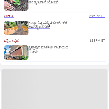
ಅರಣ್ಯ ಇಲಾಖೆ ಯೋಜನೆ
ಉಡುಪಿ
3:42 PM IST
Kaup: ವಿಶ್ವ ಮಟ್ಟದ ಬೀಚ್‌ಗಳಿಗೆ
ಹದಗೆಟ್ಟ ರಸ್ತೆಗಳು!
ದಕ್ಷಿಣಕನ್ನಡ
3:34 PM IST
ಕೃಷ್ಣಾಪುರ ಮಾರ್ಕೆಟ್‌: ಮುಗಿಯದ
ಗೋಳು!