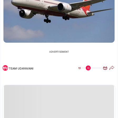
ADVERTISEMENT
ಅ
ಅ
TEAM UDAYAVANI