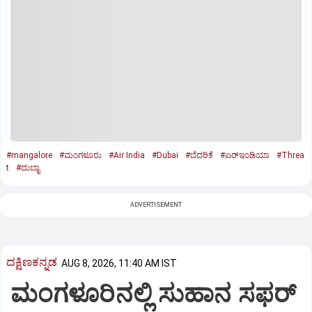
#mangalore
#ಮಂಗಳೂರು
#Air India
#Dubai
#ಬೆದರಿಕೆ
#ಏರ್‌ಇಂಡಿಯಾ
#Threa
t
#ದುಬಾೖ
ADVERTISEMENT
ದಕ್ಷಿಣಕನ್ನಡ
AUG 8, 2026, 11:40 AM IST
ಮಂಗಳೂರಿನಲ್ಲಿ ಸುಹಾನ ಸಫರ್