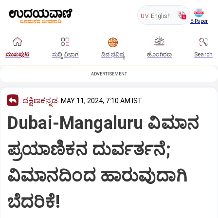
UV
English
E-Paper
ಮುಖಪುಟ
ಸುದ್ದಿ ವಿಭಾಗ
ದಿನ ಭವಿಷ್ಯ
ಹೊಂಗಿರಣ
Search
ADVERTISEMENT
ದಕ್ಷಿಣಕನ್ನಡ
MAY 11, 2024, 7:10 AM IST
Dubai-Mangaluru ವಿಮಾನ
ಪ್ರಯಾಣಿಕನ ದುರ್ವರ್ತನೆ;
ವಿಮಾನದಿಂದ ಹಾರುವುದಾಗಿ
ಬೆದರಿಕೆ!