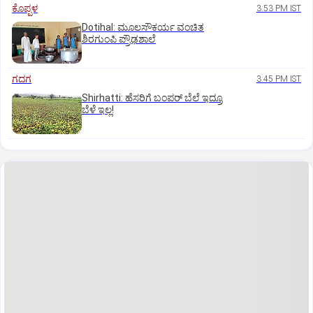
ಕೊಪ್ಪಳ
3:53 PM IST
Dotihal: ಮೂಲಸೌಕರ್ಯ ವಂಚಿತ
ಶಿರಗುಂಪಿ ಪ್ರೌಢಶಾಲೆ
ಗದಗ
3:45 PM IST
Shirhatti: ಹೆಸರಿಗೆ ಬಂಪರ್ ಬೆಲೆ ಇದ್ರೂ
ಬೆಳೆ ಇಲ್ಲ!