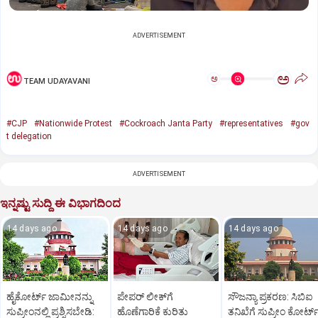
ADVERTISEMENT
ಅ
ಅ
TEAM UDAYAVANI
#CJP
#Nationwide Protest
#Cockroach Janta Party
#representatives
#gov
t delegation
ADVERTISEMENT
ಇನ್ನಷ್ಟು ಸುದ್ದಿ ಈ ವಿಭಾಗದಿಂದ
14 days ago
14 days ago
14 days ago
ಹೈಕೋರ್ಟ್‌ ಜಾಮೀನನ್ನು
ಪೇಪರ್‌ ಲೀಕ್‌ಗೆ
ಸೌಜನ್ಯಾ ಪ್ರಕರಣ: ಸಿಬಿಐ
ಸುಪ್ರೀಂನಲ್ಲಿ ಪ್ರಶ್ನಿಸಬೇಡಿ:
ಹೊಣೆಗಾರಿಕೆ ಕುರಿತು
ತನಿಖೆಗೆ ಸುಪ್ರೀಂ ಕೋರ್ಟ್