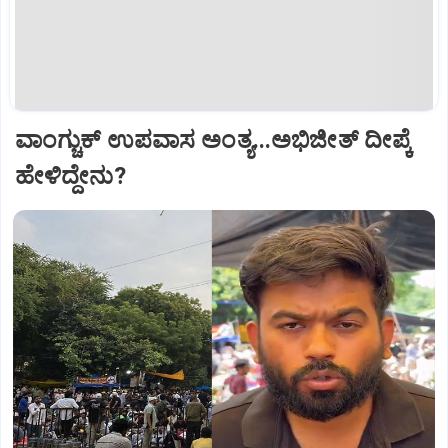
ವಾಂಗ್ಚುಕ್ ಉಪವಾಸ ಅಂತ್ಯ...ಅಭಿಜೀತ್ ದೀಪ್ಕೆ
ಹೇಳಿದ್ದೇನು?