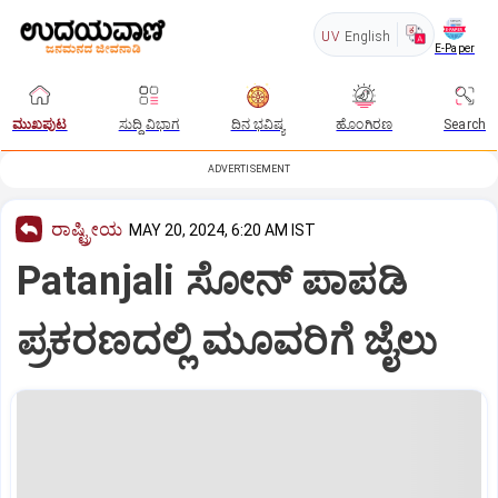
UV
English
E-Paper
ಮುಖಪುಟ
ಸುದ್ದಿ ವಿಭಾಗ
ದಿನ ಭವಿಷ್ಯ
ಹೊಂಗಿರಣ
Search
ADVERTISEMENT
ರಾಷ್ಟ್ರೀಯ
MAY 20, 2024, 6:20 AM IST
Patanjali ಸೋನ್‌ ಪಾಪಡಿ
ಪ್ರಕರಣದಲ್ಲಿ ಮೂವರಿಗೆ ಜೈಲು