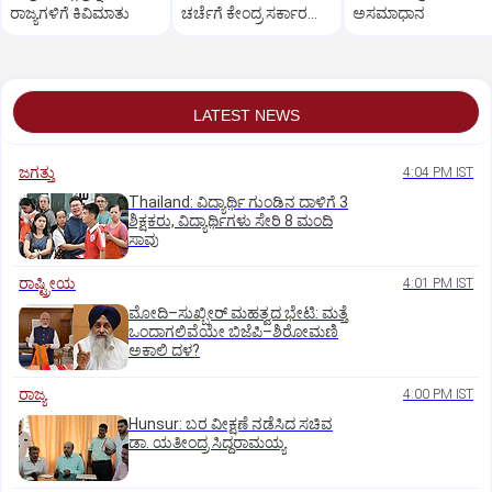
ರಾಜ್ಯಗಳಿಗೆ ಕಿವಿಮಾತು
ಚರ್ಚೆಗೆ ಕೇಂದ್ರ ಸರ್ಕಾರ
ಅಸಮಾಧಾನ
ಭರವಸೆ: ವಾಂಗ್ಚುಕ್
LATEST NEWS
ಜಗತ್ತು
4:04 PM IST
Thailand: ವಿದ್ಯಾರ್ಥಿ ಗುಂಡಿನ ದಾಳಿಗೆ 3
ಶಿಕ್ಷಕರು, ವಿದ್ಯಾರ್ಥಿಗಳು ಸೇರಿ 8 ಮಂದಿ
ಸಾವು
ರಾಷ್ಟ್ರೀಯ
4:01 PM IST
ಮೋದಿ–ಸುಖ್ಬೀರ್ ಮಹತ್ವದ ಭೇಟಿ: ಮತ್ತೆ
ಒಂದಾಗಲಿವೆಯೇ ಬಿಜೆಪಿ–ಶಿರೋಮಣಿ
ಅಕಾಲಿ ದಳ?
ರಾಜ್ಯ
4:00 PM IST
Hunsur: ಬರ ವೀಕ್ಷಣೆ ನಡೆಸಿದ ಸಚಿವ
ಡಾ. ಯತೀಂದ್ರ ಸಿದ್ದರಾಮಯ್ಯ