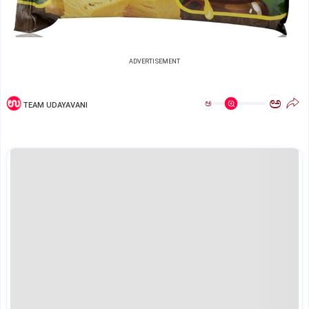
ADVERTISEMENT
ಅ
ಅ
TEAM UDAYAVANI