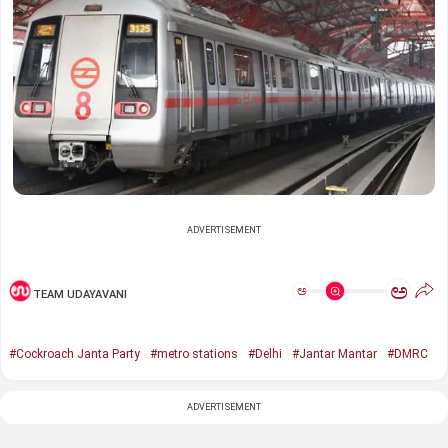
ADVERTISEMENT
ಅ
ಅ
TEAM UDAYAVANI
#Cockroach Janta Party
#metro stations
#Delhi
#Jantar Mantar
#DMRC
ADVERTISEMENT