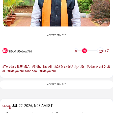
ADVERTISEMENT
ಅ
ಅ
TEAM UDAYAVANI
#Teradala BJP MLA
#Sidhu Savadi
#ಬಿಜೆಪಿ ಶಾಸಕ ಸಿದ್ದು ಸವದಿ
#Udayavani Digit
al
#Udayavani Kannada
#Udayavani
ADVERTISEMENT
ರಾಜ್ಯ
JUL 22, 2026, 6:03 AM IST