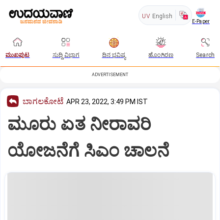
UV
English
E-Paper
ಮುಖಪುಟ
ಸುದ್ದಿ ವಿಭಾಗ
ದಿನ ಭವಿಷ್ಯ
ಹೊಂಗಿರಣ
Search
ADVERTISEMENT
ಬಾಗಲಕೋಟೆ
APR 23, 2022, 3:49 PM IST
ಮೂರು ಏತ ನೀರಾವರಿ
ಯೋಜನೆಗೆ ಸಿಎಂ ಚಾಲನೆ