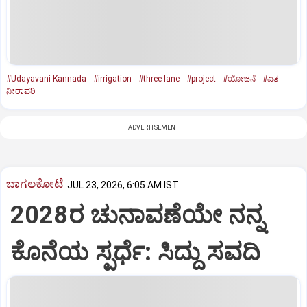
#Udayavani Kannada
#irrigation
#three-lane
#project
#ಯೋಜನೆ
#ಏತ
ನೀರಾವರಿ
ADVERTISEMENT
ಬಾಗಲಕೋಟೆ
JUL 23, 2026, 6:05 AM IST
2028ರ ಚುನಾವಣೆಯೇ ನನ್ನ
ಕೊನೆಯ ಸ್ಪರ್ಧೆ: ಸಿದ್ದು ಸವದಿ