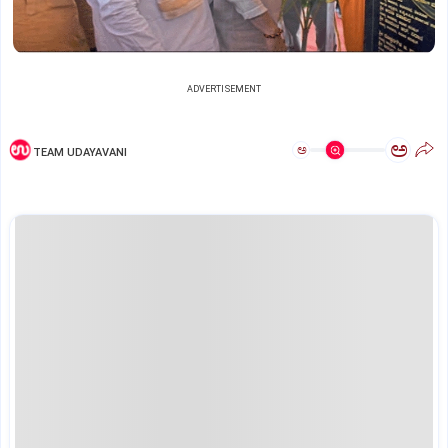
ADVERTISEMENT
ಅ
ಅ
TEAM UDAYAVANI