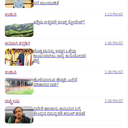
ಸಭೆ ಮುಂದೂಡಿಕೆ
ಉಡುಪಿ
2:23 PM IST
ಪಶ್ಚಿಮ ಘಟ್ಟದಲ್ಲಿ ಪಂಪ್ಡ್ ಸ್ಟೋರೇಜ್‌?
ಅನಿವಾಸಿ ಕನ್ನಡಿಗ
2:09 PM IST
ದೊಡ್ಡ ಮನಸ್ಸು ಇದ್ದಾಗ ಒಳ್ಳೆಯ
ಕಾರ್ಯವಾಗಲು ಸಾಧ್ಯ: ಕುಸುಮೋದರ
ಶೆಟ್ಟಿ
ಉಡುಪಿ
2:09 PM IST
ಹೊಳೆಯಾಗುವ ಹೆದ್ದಾರಿ: ಎಲ್ಲಿದೆ
ಪರಿಹಾರದ ದಾರಿ?
ರಾಷ್ಟ್ರೀಯ
2:06 PM IST
ವಿದೇಶಿ ಹಣಕಾಸು ಕಾನೂನಿನ ಬಗ್ಗೆ
ಕೇಂದ್ರದ ವಿರುದ್ದ ಶಶಿ ತರೂರ್ ತರಾಟೆ