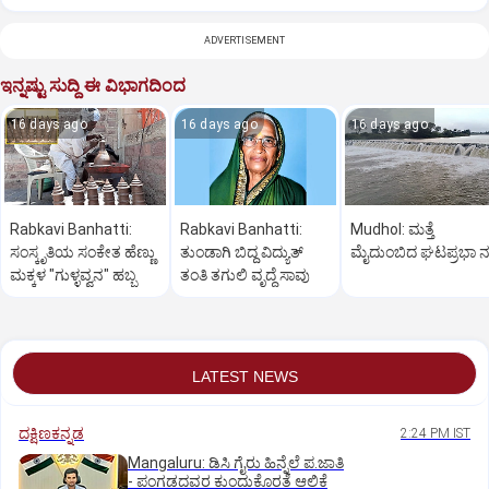
ADVERTISEMENT
ಇನ್ನಷ್ಟು ಸುದ್ದಿ ಈ ವಿಭಾಗದಿಂದ
16 days ago
16 days ago
16 days ago
Rabkavi Banhatti:
Rabkavi Banhatti:
Mudhol: ಮತ್ತೆ
ಸಂಸ್ಕೃತಿಯ ಸಂಕೇತ ಹೆಣ್ಣು
ತುಂಡಾಗಿ ಬಿದ್ದ ವಿದ್ಯುತ್
ಮೈದುಂಬಿದ ಘಟಪ್ರಭಾ ನ
ಮಕ್ಕಳ "ಗುಳ್ಳವ್ವನ" ಹಬ್ಬ
ತಂತಿ ತಗುಲಿ ವೃದ್ಧೆ ಸಾವು
LATEST NEWS
ದಕ್ಷಿಣಕನ್ನಡ
2:24 PM IST
Mangaluru: ಡಿಸಿ ಗೈರು ಹಿನ್ನೆಲೆ ಪ.ಜಾತಿ
- ಪಂಗಡದವರ ಕುಂದುಕೊರತೆ ಆಲಿಕೆ