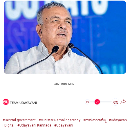
ADVERTISEMENT
ಅ
ಅ
TEAM UDAYAVANI
#Central government
#Minister Ramalingareddy
#ರಾಮಲಿಂಗಾರೆಡ್ಡಿ
#Udayavan
i Digital
#Udayavani Kannada
#Udayavani