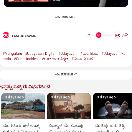
ADVERTISEMENT
ಅ
ಅ
TEAM UDAYAVANI
#Mangaluru
#Udayavani Digital
#Udayavani
#ಮಂಗಳೂರು
#Udayavani Kan
nada
#Crime Incident
#ಲಾಲ್‌ ಬಾಗ್‌ ಸಿಗ್ನಲ್‌
#ತಲವಾರು ದಾಳಿ
ADVERTISEMENT
ಇನ್ನಷ್ಟು ಸುದ್ದಿ ಈ ವಿಭಾಗದಿಂದ
13 days ago
13 days ago
13 days ago
ಮಂಗಳೂರು: ಹಳೆ ಗೂಡ್ಸ್‌
ಬಂಟ್ವಾಳ: ಮೊಡಂಕಾಪು
ಮುಡಿಪು: ಕಾರು ಡಿಕ್ಕಿ,
ಶೆಡ್‌ನ‌ಲ್ಲಿ ರೈಲ್ವೇ ಬ್ಯಾಲಾಸ್ಟ್‌
ದೇವಸ್ಥಾನದಲ್ಲಿ ಪುರಾತನ
ಪಾದಚಾರಿ ಮೃತ್ಯು