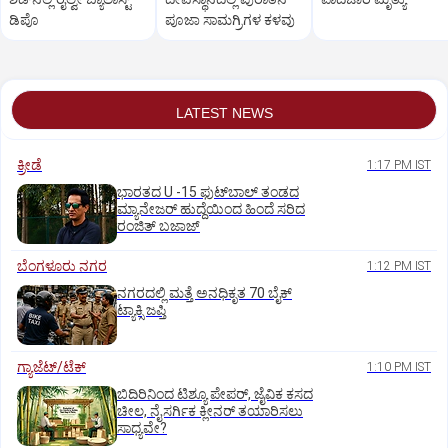
ಡಿಪೊ
ಪೂಜಾ ಸಾಮಗ್ರಿಗಳ ಕಳವು
LATEST NEWS
ಕ್ರೀಡೆ
1:17 PM IST
ಭಾರತದ U -15 ಫುಟ್‌ಬಾಲ್ ತಂಡದ
ಮ್ಯಾನೇಜರ್‌ ಹುದ್ದೆಯಿಂದ ಹಿಂದೆ ಸರಿದ
ರಂಜಿತ್‌ ಬಜಾಜ್‌
ಬೆಂಗಳೂರು ನಗರ
1:12 PM IST
ನಗರದಲ್ಲಿ ಮತ್ತೆ ಅನಧಿಕೃತ 70 ಬೈಕ್‌
ಟ್ಯಾಕ್ಸಿ ಜಪ್ತಿ
ಗ್ಯಾಜೆಟ್/ಟೆಕ್
1:10 PM IST
ಬಿದಿರಿನಿಂದ ಟಿಶ್ಯೂ ಪೇಪರ್‌, ಜೈವಿಕ ಕಸದ
ಚೀಲ, ನೈಸರ್ಗಿಕ ಕ್ಲೀನರ್‌ ತಯಾರಿಸಲು
ಸಾಧ್ಯವೇ?