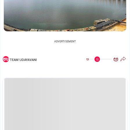
ADVERTISEMENT
ಅ
ಅ
TEAM UDAYAVANI