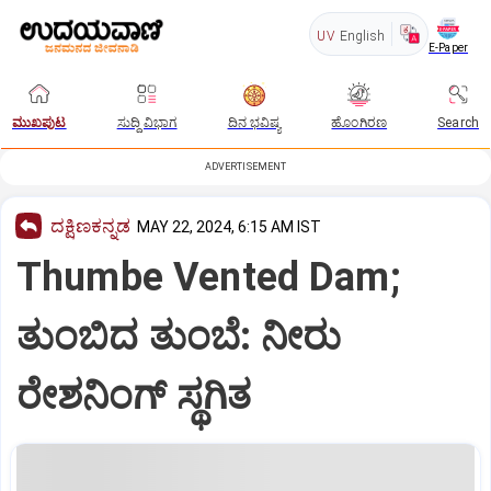
UV
English
E-Paper
ಮುಖಪುಟ
ಸುದ್ದಿ ವಿಭಾಗ
ದಿನ ಭವಿಷ್ಯ
ಹೊಂಗಿರಣ
Search
ADVERTISEMENT
ದಕ್ಷಿಣಕನ್ನಡ
MAY 22, 2024, 6:15 AM IST
Thumbe Vented Dam;
ತುಂಬಿದ ತುಂಬೆ: ನೀರು
ರೇಶನಿಂಗ್‌ ಸ್ಥಗಿತ