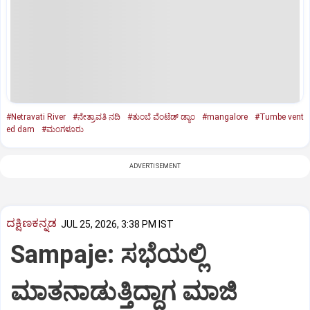
#Netravati River
#ನೇತ್ರಾವತಿ ನದಿ
#ತುಂಬೆ ವೆಂಟೆಡ್‌ ಡ್ಯಾಂ
#mangalore
#Tumbe vent
ed dam
#ಮಂಗಳೂರು
ADVERTISEMENT
ದಕ್ಷಿಣಕನ್ನಡ
JUL 25, 2026, 3:38 PM IST
Sampaje: ಸಭೆಯಲ್ಲಿ
ಮಾತನಾಡುತ್ತಿದ್ದಾಗ ಮಾಜಿ