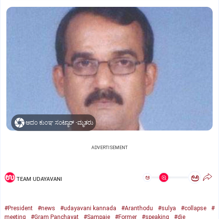
ಆದಂ ಕುಂಞ ಸಂಟ್ಯಾರ್‌ -ಮೃತರು
ADVERTISEMENT
ಅ
ಅ
TEAM UDAYAVANI
#President
#news
#udayavani kannada
#Aranthodu
#sulya
#collapse
#
meeting
#Gram Panchayat
#Sampaje
#Former
#speaking
#die