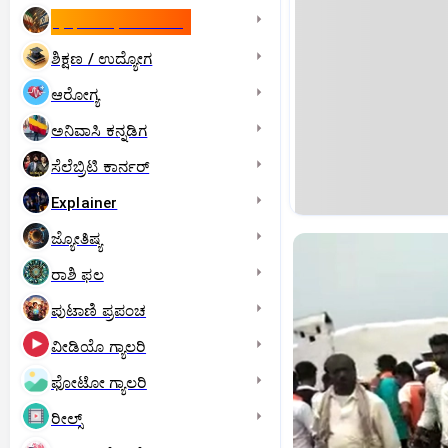
ಇಸ್ರೇಲ್- ಇರಾನ್‌ ಯುದ್ಧ
ಶಿಕ್ಷಣ / ಉದ್ಯೋಗ
ಆರೋಗ್ಯ
ಅನಿವಾಸಿ ಕನ್ನಡಿಗ
ಸೆಲೆಬ್ರಿಟಿ ಕಾರ್ನರ್‌
Explainer
ಜ್ಯೋತಿಷ್ಯ
ರಾಶಿ ಫಲ
ಪುಟಾಣಿ ಪ್ರಪಂಚ
ವೀಡಿಯೊ ಗ್ಯಾಲರಿ
ಫೋಟೋ ಗ್ಯಾಲರಿ
ರೀಲ್ಸ್