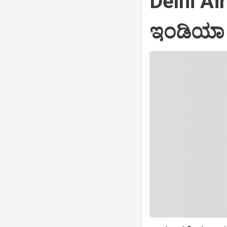
Delhi Air
ಇಂಡಿಯಾ ವ