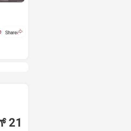
ಅ
Share
್‌ 21