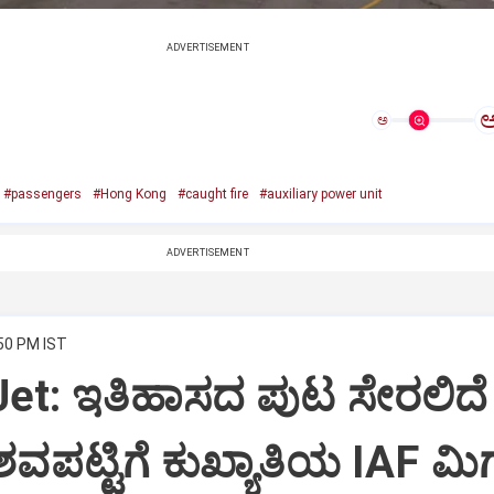
ADVERTISEMENT
ಅ
#passengers
#Hong Kong
#caught fire
#auxiliary power unit
ADVERTISEMENT
:50 PM IST
Jet: ಇತಿಹಾಸದ ಪುಟ ಸೇರಲಿದೆ
ವಪಟ್ಟಿಗೆ ಕುಖ್ಯಾತಿಯ IAF ಮಿಗ