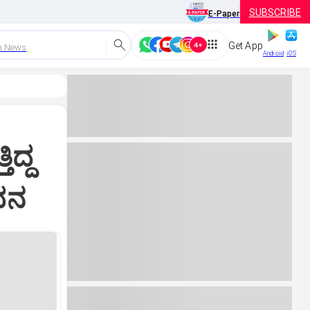
SUBSCRIBE
E-Paper
Get App
h News
Android
iOS
ದ್ದ
ದನ