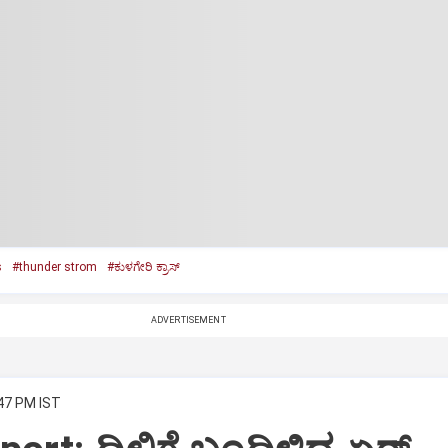
s
#thunder strom
#ಕುಳಗೇರಿ ಕ್ರಾಸ್‌
ADVERTISEMENT
:47 PM IST