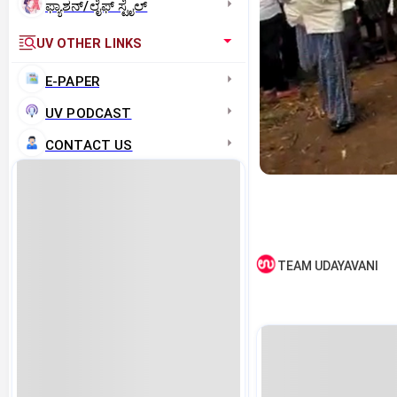
ಫ್ಯಾಶನ್/ಲೈಫ್‌ ಸ್ಟೈಲ್
UV OTHER LINKS
E-PAPER
UV PODCAST
CONTACT US
TEAM UDAYAVANI