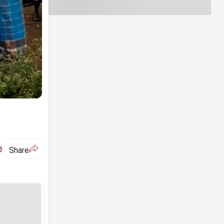
ಅ
Share