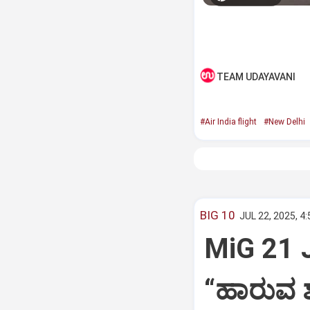
TEAM UDAYAVANI
#Air India flight
#New Delhi
BIG 10
JUL 22, 2025, 4
MiG 21 
“ಹಾರುವ ಶ