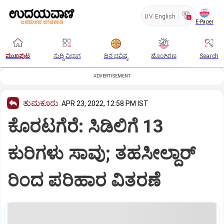
UV
English
E-Paper
ಮುಖಪುಟ
ಸುದ್ದಿ ವಿಭಾಗ
ದಿನ ಭವಿಷ್ಯ
ಹೊಂಗಿರಣ
Search
ADVERTISEMENT
ತುಮಕೂರು
APR 23, 2022, 12:58 PM IST
ಕೊರಟಗೆರೆ: ಸಿಡಿಲಿಗೆ 13
ಕುರಿಗಳು ಸಾವು; ತಹಸೀಲ್ದಾರ್
ರಿಂದ ಪರಿಹಾರ ವಿತರಣೆ