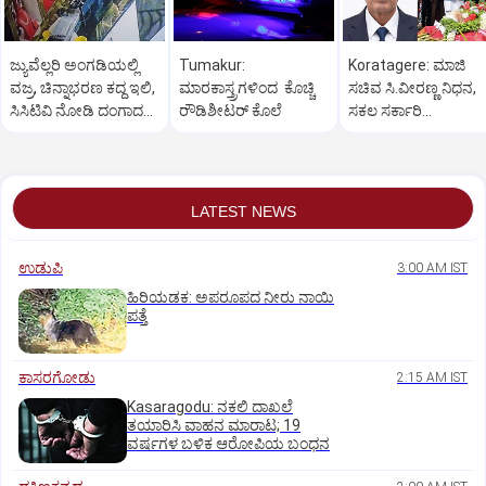
ಜ್ಯುವೆಲ್ಲರಿ ಅಂಗಡಿಯಲ್ಲಿ
Tumakur:
Koratagere: ಮಾಜಿ
ವಜ್ರ, ಚಿನ್ನಾಭರಣ ಕದ್ದ ಇಲಿ,
ಮಾರಕಾಸ್ತ್ರಗಳಿಂದ ಕೊಚ್ಚಿ
ಸಚಿವ ಸಿ.ವೀರಣ್ಣ ನಿಧನ,
ಸಿಸಿಟಿವಿ ನೋಡಿ ದಂಗಾದ
ರೌಡಿಶೀಟರ್ ಕೊಲೆ
ಸಕಲ ಸರ್ಕಾರಿ
ಸಿಬ್ಬಂದಿ
ಗೌರವಗಳೊಂದಿಗೆ
ಅಂತ್ಯಸಂಸ್ಕಾರ
LATEST NEWS
ಉಡುಪಿ
3:00 AM IST
ಹಿರಿಯಡಕ: ಅಪರೂಪದ ನೀರು ನಾಯಿ
ಪತ್ತೆ
ಕಾಸರಗೋಡು
2:15 AM IST
Kasaragodu: ನಕಲಿ ದಾಖಲೆ
ತಯಾರಿಸಿ ವಾಹನ ಮಾರಾಟ; 19
ವರ್ಷಗಳ ಬಳಿಕ ಆರೋಪಿಯ ಬಂಧನ