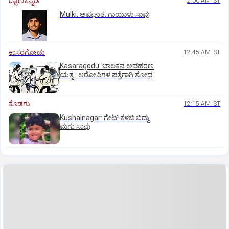
ದಕ್ಷಿಣಕನ್ನಡ
2:00 AM IST
Mulki: ಅಪಘಾತ: ಗಾಯಾಳು ಸಾವು
ಕಾಸರಗೋಡು
12:45 AM IST
Kasaragodu: ಬಾಲಕನ ಅಪಹರಣ
ಯತ್ನ : ಆರೋಪಿಗಳ ಪತ್ತೆಗಾಗಿ ಶೋಧ
ಕೊಡಗು
12:15 AM IST
Kushalnagar: ಗೇಟ್ ಕಳಚಿ ಬಿದ್ದು
ಮಗು ಸಾವು