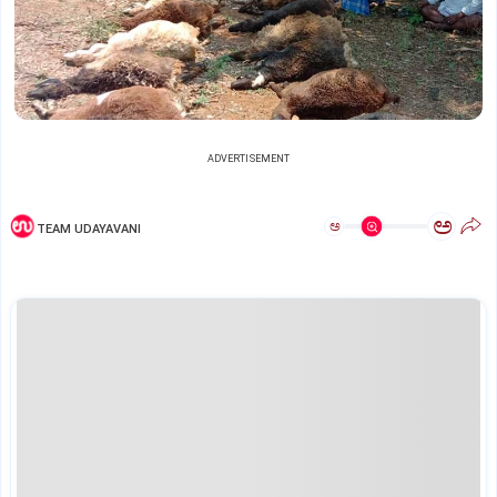
ADVERTISEMENT
ಅ
ಅ
TEAM UDAYAVANI