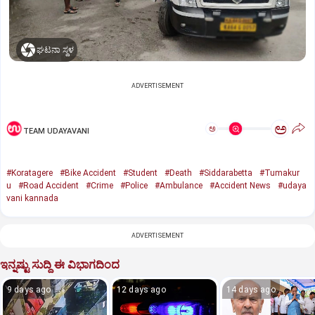
ಘಟನಾ ಸ್ಥಳ
ADVERTISEMENT
ಅ
ಅ
TEAM UDAYAVANI
#Koratagere
#Bike Accident
#Student
#Death
#Siddarabetta
#Tumakur
u
#Road Accident
#Crime
#Police
#Ambulance
#Accident News
#udaya
vani kannada
ADVERTISEMENT
ಇನ್ನಷ್ಟು ಸುದ್ದಿ ಈ ವಿಭಾಗದಿಂದ
9 days ago
12 days ago
14 days ago