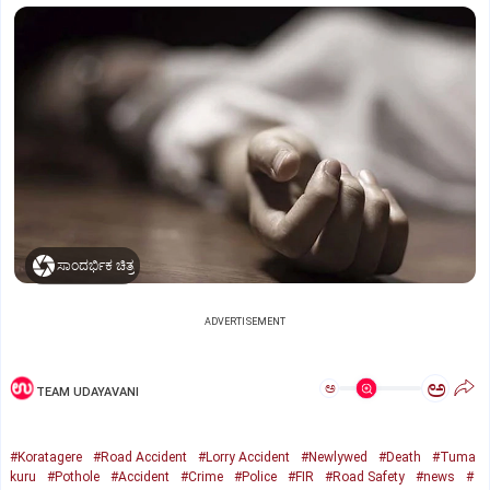
ಸಾಂದರ್ಭಿಕ ಚಿತ್ರ
ADVERTISEMENT
ಅ
ಅ
TEAM UDAYAVANI
#Koratagere
#Road Accident
#Lorry Accident
#Newlywed
#Death
#Tuma
kuru
#Pothole
#Accident
#Crime
#Police
#FIR
#Road Safety
#news
#