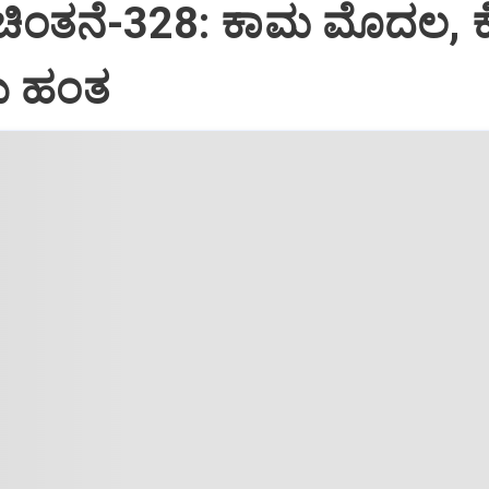
 ಚಿಂತನೆ-328: ಕಾಮ ಮೊದಲ, 
 ಹಂತ