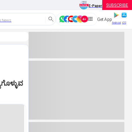
SUBSCRIBE
E-Paper
Get App
h News
Android
iOS
ಗೊಳ್ಳುವ