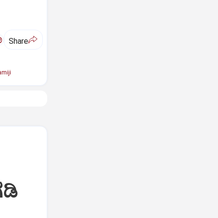
ಅ
Share
miji
ಡಿ