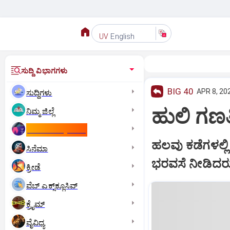
English
UV
ಸುದ್ದಿ ವಿಭಾಗಗಳು
BIG 40
APR 8, 20
ಸುದ್ದಿಗಳು
ಹುಲಿ ಗಣತಿ:
ನಿಮ್ಮ ಜಿಲ್ಲೆ
ಕಾಮನ್‌ ವೆಲ್ತ್‌ ಗೇಮ್ಸ್‌
ಹಲವು ಕಡೆಗಳಲ್ಲಿ
ಸಿನೆಮಾ
ಭರವಸೆ ನೀಡಿದರ
ಕ್ರೀಡೆ
ವೆಬ್ ಎಕ್ಸ್‌ಕ್ಲೂಸಿವ್
ಕ್ರೈಮ್
ವೈವಿಧ್ಯ