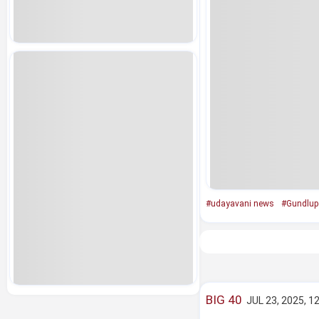
#udayavani news
#Gundlup
BIG 40
JUL 23, 2025, 1