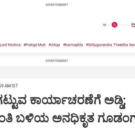
ADVERTISEMENT
ಅ
Lord Krishna
#Puttige Mutt
#Udupi
#Karmaphla
#SriSugunendra Theertha Swa
ADVERTISEMENT
:59 AM IST
ಟ್ಟುವ ಕಾರ್ಯಾಚರಣೆಗೆ ಅಡ್ಡಿ;
ಂತಿ ಬಳಿಯ ಅನಧಿಕೃತ ಗೂಡಂಗ