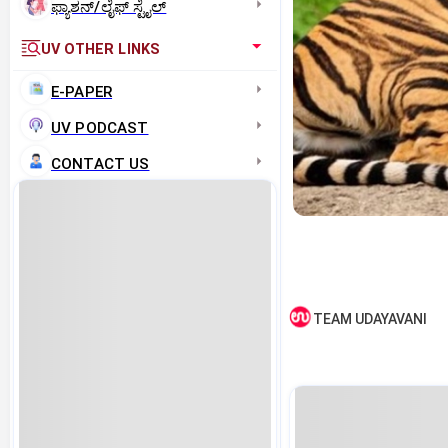
ಫ್ಯಾಶನ್/ಲೈಫ್‌ ಸ್ಟೈಲ್
UV OTHER LINKS
E-PAPER
UV PODCAST
CONTACT US
TEAM UDAYAVANI