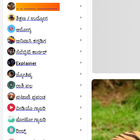
ಇಸ್ರೇಲ್- ಇರಾನ್‌ ಯುದ್ಧ
ಶಿಕ್ಷಣ / ಉದ್ಯೋಗ
ಆರೋಗ್ಯ
ಅನಿವಾಸಿ ಕನ್ನಡಿಗ
ಸೆಲೆಬ್ರಿಟಿ ಕಾರ್ನರ್‌
Explainer
ಜ್ಯೋತಿಷ್ಯ
ರಾಶಿ ಫಲ
ಪುಟಾಣಿ ಪ್ರಪಂಚ
ವೀಡಿಯೊ ಗ್ಯಾಲರಿ
ಫೋಟೋ ಗ್ಯಾಲರಿ
ರೀಲ್ಸ್