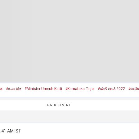
et
#ಕರ್ನಾಟಕ
#Minister Umesh Katti
#Karnataka Tiger
#ಹುಲಿ ಗಣತಿ 2022
#ಬಂಡೀ
ADVERTISEMENT
2:41 AM IST