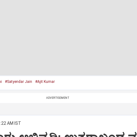
i
#Satyendar Jain
#Ajit Kumar
ADVERTISEMENT
8:22 AM IST