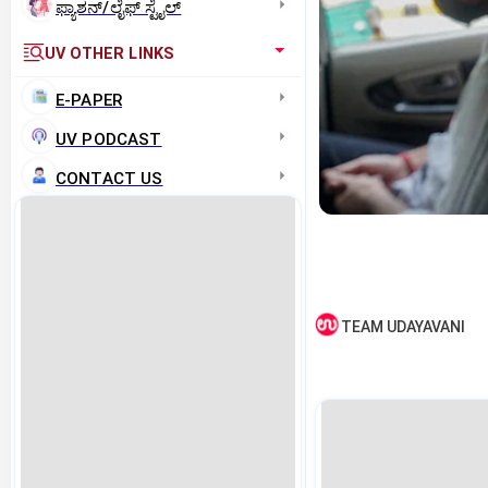
ಫ್ಯಾಶನ್/ಲೈಫ್‌ ಸ್ಟೈಲ್
UV OTHER LINKS
E-PAPER
UV PODCAST
CONTACT US
TEAM UDAYAVANI