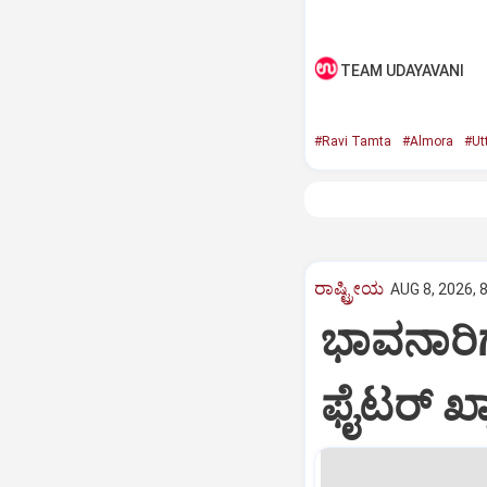
TEAM UDAYAVANI
#Ravi Tamta
#Almora
#Ut
ರಾಷ್ಟ್ರೀಯ
AUG 8, 2026, 
ಭಾವನಾರಿ
ಫೈಟರ್‌ ಖ್ಯ