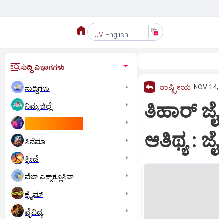
English
UV
ಸುದ್ದಿ ವಿಭಾಗಗಳು
ರಾಷ್ಟ್ರೀಯ
NOV 14,
ಸುದ್ದಿಗಳು
ತಿಹಾರ್ ಜ
ನಿಮ್ಮ ಜಿಲ್ಲೆ
ಕಾಮನ್‌ ವೆಲ್ತ್‌ ಗೇಮ್ಸ್‌
ಆತಿಥ್ಯ :
ಸಿನೆಮಾ
ಕ್ರೀಡೆ
ವೆಬ್ ಎಕ್ಸ್‌ಕ್ಲೂಸಿವ್
ಕ್ರೈಮ್
ವೈವಿಧ್ಯ