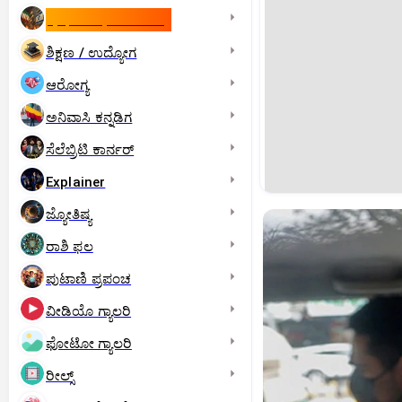
ಇಸ್ರೇಲ್- ಇರಾನ್‌ ಯುದ್ಧ
ಶಿಕ್ಷಣ / ಉದ್ಯೋಗ
ಆರೋಗ್ಯ
ಅನಿವಾಸಿ ಕನ್ನಡಿಗ
ಸೆಲೆಬ್ರಿಟಿ ಕಾರ್ನರ್‌
Explainer
ಜ್ಯೋತಿಷ್ಯ
ರಾಶಿ ಫಲ
ಪುಟಾಣಿ ಪ್ರಪಂಚ
ವೀಡಿಯೊ ಗ್ಯಾಲರಿ
ಫೋಟೋ ಗ್ಯಾಲರಿ
ರೀಲ್ಸ್