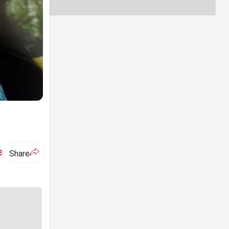
ಅ
Share