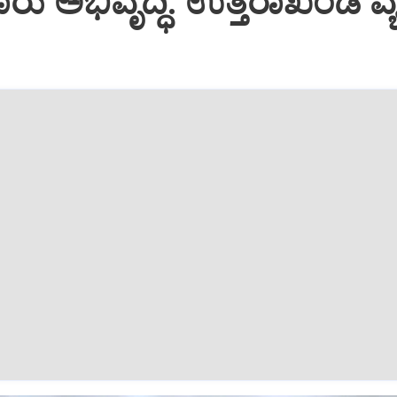
ು ಅಭಿವೃದ್ಧಿ: ಉತ್ತರಾಖಂಡ ವ್ಯಕ್