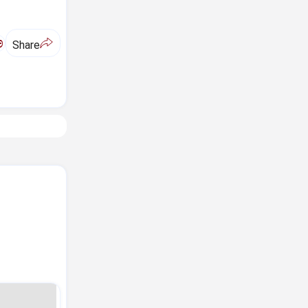
ಅ
Share