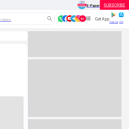
SUBSCRIBE
E-Paper
Get App
h News
Android
iOS