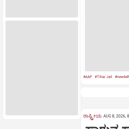
#AAP
#Tihar Jail
#newdelh
ರಾಷ್ಟ್ರೀಯ
AUG 8, 2026, 