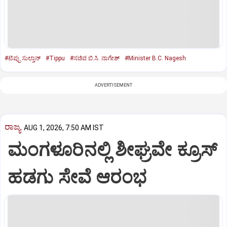
#ಟಿಪ್ಪು ಸುಲ್ತಾನ್‌
#Tippu
#ಸಚಿವ ಬಿ.ಸಿ. ನಾಗೇಶ್‌
#Minister B.C. Nagesh
ADVERTISEMENT
ರಾಜ್ಯ
AUG 1, 2026, 7:50 AM IST
ಮಂಗಳೂರಿನಲ್ಲಿ ಶೀಘ್ರವೇ ಕ್ರೂಸ್‌
ಹಡಗು ಸೇವೆ ಆರಂಭ