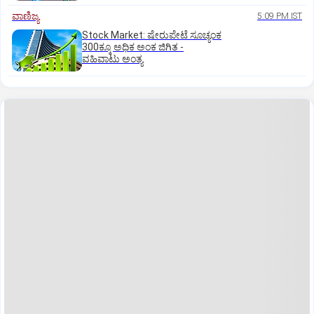
ವಾಣಿಜ್ಯ
5:09 PM IST
Stock Market: ಷೇರುಪೇಟೆ ಸೂಚ್ಯಂಕ
300ಕ್ಕೂ ಅಧಿಕ ಅಂಕ ಜಿಗಿತ -
ವಹಿವಾಟು ಅಂತ್ಯ