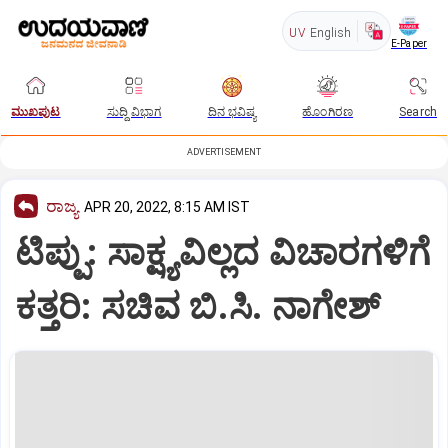
UV
English
E-Paper
ಮುಖಪುಟ
ಸುದ್ದಿ ವಿಭಾಗ
ದಿನ ಭವಿಷ್ಯ
ಹೊಂಗಿರಣ
Search
ADVERTISEMENT
ರಾಜ್ಯ
APR 20, 2022, 8:15 AM IST
ಟಿಪ್ಪು: ಸಾಕ್ಷ್ಯವಿಲ್ಲದ ವಿಚಾರಗಳಿಗೆ
ಕತ್ತರಿ: ಸಚಿವ ಬಿ.ಸಿ. ನಾಗೇಶ್‌