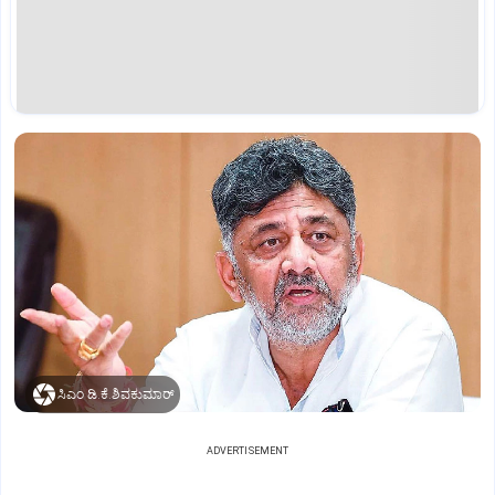
ಸಿಎಂ ಡಿ.ಕೆ.ಶಿವಕುಮಾರ್
ADVERTISEMENT