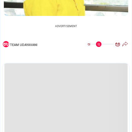
ADVERTISEMENT
ಅ
ಅ
TEAM UDAYAVANI