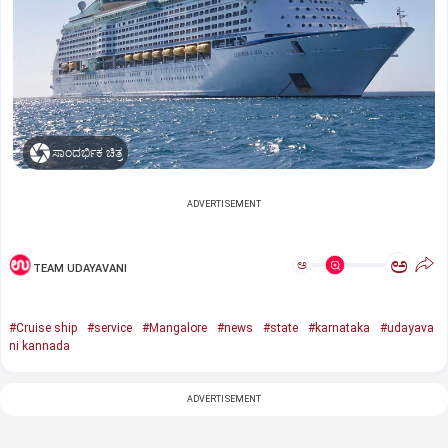
ಸಾಂದರ್ಭಿಕ ಚಿತ್ರ
ADVERTISEMENT
ಅ
ಅ
TEAM UDAYAVANI
#Cruise ship
#service
#Mangalore
#news
#state
#karnataka
#udayava
ni kannada
ADVERTISEMENT