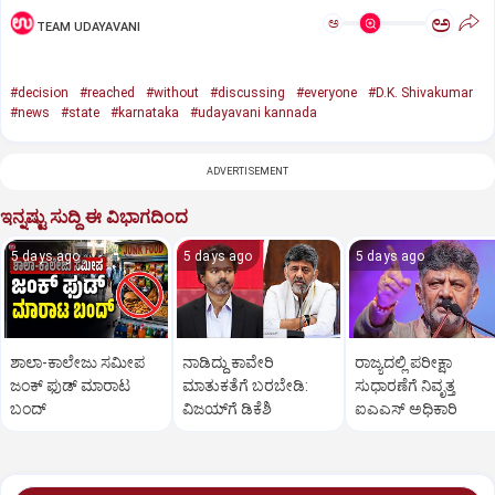
ಅ
ಅ
TEAM UDAYAVANI
#decision
#reached
#without
#discussing
#everyone
#D.K. Shivakumar
#news
#state
#karnataka
#udayavani kannada
ADVERTISEMENT
ಇನ್ನಷ್ಟು ಸುದ್ದಿ ಈ ವಿಭಾಗದಿಂದ
5 days ago
5 days ago
5 days ago
ಶಾಲಾ-ಕಾಲೇಜು ಸಮೀಪ
ನಾಡಿದ್ದು ಕಾವೇರಿ
ರಾಜ್ಯದಲ್ಲಿ ಪರೀಕ್ಷಾ
ಜಂಕ್‌ ಫುಡ್‌ ಮಾರಾಟ
ಮಾತುಕತೆಗೆ ಬರಬೇಡಿ:
ಸುಧಾರಣೆಗೆ ನಿವೃತ್ತ
ಬಂದ್‌
ವಿಜಯ್‌ಗೆ ಡಿಕೆಶಿ
ಐಎಎಸ್‌ ಅಧಿಕಾರಿ