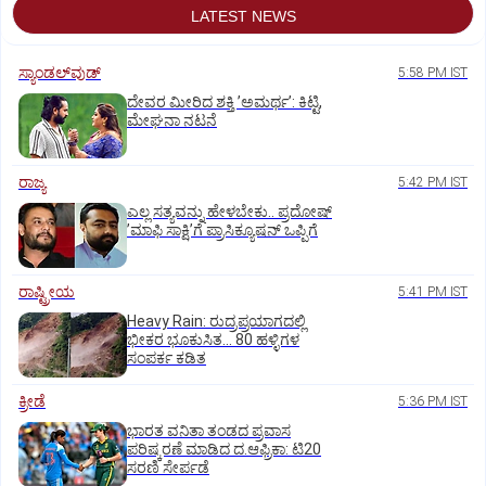
LATEST NEWS
ಸ್ಯಾಂಡಲ್‌ವುಡ್‌
5:58 PM IST
ದೇವರ ಮೀರಿದ ಶಕ್ತಿ ʼಅಮರ್ಥʼ: ಕಿಟ್ಟಿ,
ಮೇಘನಾ ನಟನೆ
ರಾಜ್ಯ
5:42 PM IST
ಎಲ್ಲ ಸತ್ಯವನ್ನು ಹೇಳಬೇಕು.. ಪ್ರದೋಷ್‌
ʼಮಾಫಿ ಸಾಕ್ಷಿʼಗೆ ಪ್ರಾಸಿಕ್ಯೂಷನ್ ಒಪ್ಪಿಗೆ
ರಾಷ್ಟ್ರೀಯ
5:41 PM IST
Heavy Rain: ರುದ್ರಪ್ರಯಾಗದಲ್ಲಿ
ಭೀಕರ ಭೂಕುಸಿತ... 80 ಹಳ್ಳಿಗಳ
ಸಂಪರ್ಕ ಕಡಿತ
ಕ್ರೀಡೆ
5:36 PM IST
ಭಾರತ ವನಿತಾ ತಂಡದ ಪ್ರವಾಸ
ಪರಿಷ್ಕರಣೆ ಮಾಡಿದ ದ.ಆಫ್ರಿಕಾ: ಟಿ20
ಸರಣಿ ಸೇರ್ಪಡೆ