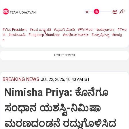
ಅ
ಅ
TEAM UDAYAVANI
#Vice President
#ಉಪ ರಾಷ್ಟ್ರಪತಿ
#ಪ್ರಧಾನಿ ಮೋದಿ
#PM Modi
#udayavani
#Twe
et
#ರಾಜೀನಾಮೆ
#Jagdeep Dhankhar
#ಜಗದೀಪ್‌ ಧನ್‌ಕರ್‌
#ಎಕ್ಸ್‌ ಪೋಸ್ಟ್
#resig
n
ADVERTISEMENT
BREAKING NEWS
JUL 22, 2025, 10:40 AM IST
Nimisha Priya: ಕೊನೆಗೂ
ಸಂಧಾನ ಯಶಸ್ವಿ-ನಿಮಿಷಾ
ಮರಣದಂಡನೆ ರದ್ದುಗೊಳಿಸಿದ