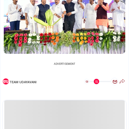
ADVERTISEMENT
ಅ
ಅ
TEAM UDAYAVANI