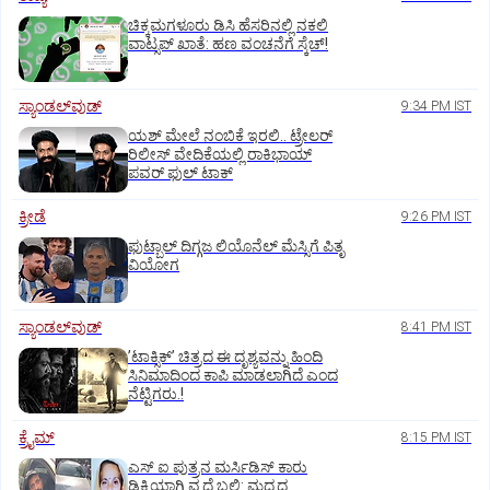
ಚಿಕ್ಕಮಗಳೂರು ಡಿಸಿ ಹೆಸರಿನಲ್ಲಿ ನಕಲಿ
ವಾಟ್ಸಪ್ ಖಾತೆ: ಹಣ ವಂಚನೆಗೆ ಸ್ಕೆಚ್!
ಸ್ಯಾಂಡಲ್‌ವುಡ್‌
9:34 PM IST
ಯಶ್‌ ಮೇಲೆ ನಂಬಿಕೆ ಇರಲಿ.. ಟ್ರೇಲರ್‌
ರಿಲೀಸ್‌ ವೇದಿಕೆಯಲ್ಲಿ ರಾಕಿಭಾಯ್‌
ಪವರ್‌ ಫುಲ್‌ ಟಾಕ್
ಕ್ರೀಡೆ
9:26 PM IST
ಫುಟ್ಬಾಲ್ ದಿಗ್ಗಜ ಲಿಯೊನೆಲ್‌ ಮೆಸ್ಸಿಗೆ ಪಿತೃ
ವಿಯೋಗ
ಸ್ಯಾಂಡಲ್‌ವುಡ್‌
8:41 PM IST
ʼಟಾಕ್ಸಿಕ್‌ʼ ಚಿತ್ರದ ಈ ದೃಶ್ಯವನ್ನು ಹಿಂದಿ
ಸಿನಿಮಾದಿಂದ ಕಾಪಿ ಮಾಡಲಾಗಿದೆ ಎಂದ
ನೆಟ್ಟಿಗರು.!
ಕ್ರೈಮ್
8:15 PM IST
ಎಸ್ ಐ ಪುತ್ರನ ಮರ್ಸಿಡಿಸ್‌ ಕಾರು
ಢಿಕ್ಕಿಯಾಗಿ ವೃದ್ಧೆ ಬಲಿ: ಮದ್ಯದ