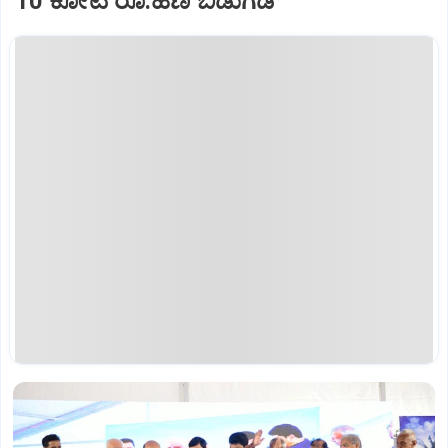
10 ಕೋಟಿ ರೂ.ಹಣ ಬಿಡುಗಡೆ