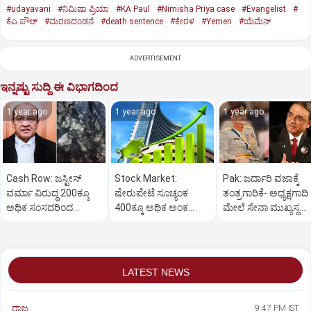
#udayavani
#ನಿಮಿಷಾ ಪ್ರಿಯಾ
#KA Paul
#Nimisha Priya case
#Evangelist
#
ಕೆಎ ಪೌಲ್
#ಮರಣದಂಡನೆ
#death sentence
#ಕೇರಳ
#Yemen
#ಯೆಮೆನ್‌
ADVERTISEMENT
ಇನ್ನಷ್ಟು ಸುದ್ದಿ ಈ ವಿಭಾಗದಿಂದ
1 year ago
1 year ago
1 year ago
Cash Row: ಜಸ್ಟೀಸ್‌
Stock Market:
Pak: ಜರ್ದಾರಿ ವಜಾಕ್ಕೆ
ವರ್ಮಾ ವಿರುದ್ಧ 200ಕ್ಕೂ
ಷೇರುಪೇಟೆ ಸೂಚ್ಯಂಕ
ತಂತ್ರಗಾರಿಕೆ- ಅಧ್ಯಕ್ಷಗಾದಿ
ಅಧಿಕ ಸಂಸದರಿಂದ
400ಕ್ಕೂ ಅಧಿಕ ಅಂಕ
ಮೇಲೆ ಸೇನಾ ಮುಖ್ಯಸ್ಥ
ಮಹಾಭಿಯೋಗಕ್ಕೆ
ಜಿಗಿತ-ದಿನಾಂತ್ಯದ
ಮುನೀರ್ ಚಿತ್ತ!
ಕೋರಿಕೆ…
ವಹಿವಾಟು ಅಂತ್ಯ
LATEST NEWS
ರಾಜ್ಯ
9:47 PM IST