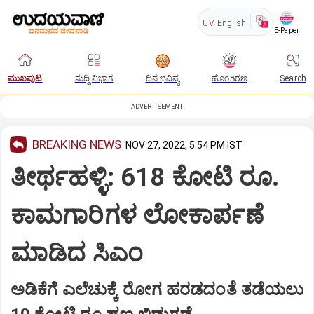
UV
English
E-Paper
ಮುಖಪುಟ
ಸುದ್ದಿ ವಿಭಾಗ
ದಿನ ಭವಿಷ್ಯ
ಹೊಂಗಿರಣ
Search
ADVERTISEMENT
BREAKING NEWS
NOV 27, 2022, 5:54 PM IST
ತೀರ್ಥಹಳ್ಳಿ: 618 ಕೋಟಿ ರೂ.
ಕಾಮಗಾರಿಗಳ ಲೋಕಾರ್ಪಣೆ
ಮಾಡಿದ ಸಿಎಂ
ಅಡಿಕೆಗೆ ಎಲೆಚುಕ್ಕೆ ರೋಗ ಹರಡದಂತೆ ತಡೆಯಲು