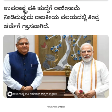
ಉಪರಾಷ್ಟ್ರಪತಿ ಹುದ್ದೆಗೆ ರಾಜೀನಾಮೆ
ನೀಡಿರುವುದು ರಾಜಕೀಯ ವಲಯದಲ್ಲಿ ತೀವ್ರ
ಚರ್ಚೆಗೆ ಗ್ರಾಸವಾಗಿದೆ.
ಉಪರಾಷ್ಟ್ರಪತಿ ಜಗದೀಪ್‌ ಧನ್ಕರ್-ಪ್ರಧಾನಿ ಮೋದಿ
ADVERTISEMENT