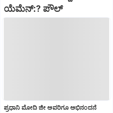
ಯೆಮೆನ್:? ಪೌಲ್
ಪ್ರಧಾನಿ ಮೋದಿ ಜೀ ಅವರಿಗೂ ಅಭಿನಂದನೆ