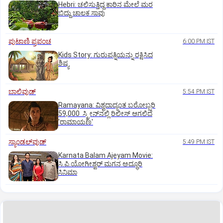
Hebri: ಚಲಿಸುತ್ತಿದ್ದ ಕಾರಿನ ಮೇಲೆ ಮರ
ಬಿದ್ದು ಚಾಲಕ ಸಾವು
ಪುಟಾಣಿ ಪ್ರಪಂಚ
6:00 PM IST
Kids Story: ಗುರುಪತ್ನಿಯನ್ನು ರಕ್ಷಿಸಿದ
ಶಿಷ್ಯ
ಬಾಲಿವುಡ್‌
5:54 PM IST
Ramayana: ವಿಶ್ವದಾದ್ಯಂತ ಬರೋಬ್ಬರಿ
59,000 ಸ್ಕ್ರೀನ್‌ನಲ್ಲಿ ರಿಲೀಸ್‌ ಆಗಲಿದೆ
'ರಾಮಾಯಣ'
ಸ್ಯಾಂಡಲ್‌ವುಡ್‌
5:49 PM IST
Karnata Balam Ajeyam Movie:
ಸಿ.ಪಿ.ಯೋಗೀಶ್ವರ್‌ ಮಗನ ಅದ್ಧೂರಿ
ಸಿನಿಮಾ