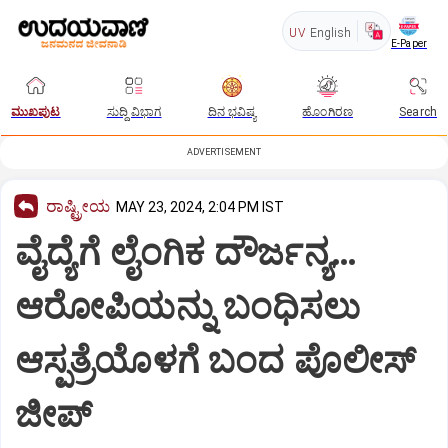
UV
English
E-Paper
ಮುಖಪುಟ
ಸುದ್ದಿ ವಿಭಾಗ
ದಿನ ಭವಿಷ್ಯ
ಹೊಂಗಿರಣ
Search
ADVERTISEMENT
ರಾಷ್ಟ್ರೀಯ
MAY 23, 2024, 2:04 PM IST
ವೈದ್ಯೆಗೆ ಲೈಂಗಿಕ ದೌರ್ಜನ್ಯ…
ಆರೋಪಿಯನ್ನು ಬಂಧಿಸಲು
ಆಸ್ಪತ್ರೆಯೊಳಗೆ ಬಂದ ಪೊಲೀಸ್
ಜೀಪ್