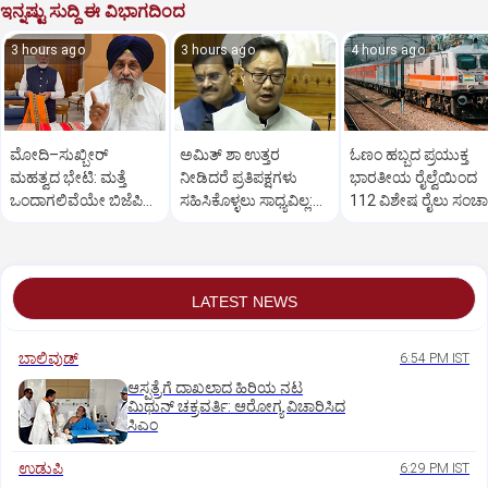
ಇನ್ನಷ್ಟು ಸುದ್ದಿ ಈ ವಿಭಾಗದಿಂದ
3 hours ago
3 hours ago
4 hours ago
ಮೋದಿ–ಸುಖ್ಬೀರ್
ಅಮಿತ್ ಶಾ ಉತ್ತರ
ಓಣಂ ಹಬ್ಬದ ಪ್ರಯುಕ್ತ
ಮಹತ್ವದ ಭೇಟಿ: ಮತ್ತೆ
ನೀಡಿದರೆ ಪ್ರತಿಪಕ್ಷಗಳು
ಭಾರತೀಯ ರೈಲ್ವೆಯಿಂದ
ಒಂದಾಗಲಿವೆಯೇ ಬಿಜೆಪಿ–
ಸಹಿಸಿಕೊಳ್ಳಲು ಸಾಧ್ಯವಿಲ್ಲ:
112 ವಿಶೇಷ ರೈಲು ಸಂಚ
ಶಿರೋಮಣಿ ಅಕಾಲಿ ದಳ?
ರಿಜಿಜು
LATEST NEWS
ಬಾಲಿವುಡ್‌
6:54 PM IST
ಆಸ್ಪತ್ರೆಗೆ ದಾಖಲಾದ ಹಿರಿಯ ನಟ
ಮಿಥುನ್ ಚಕ್ರವರ್ತಿ: ಆರೋಗ್ಯ ವಿಚಾರಿಸಿದ
ಸಿಎಂ
ಉಡುಪಿ
6:29 PM IST