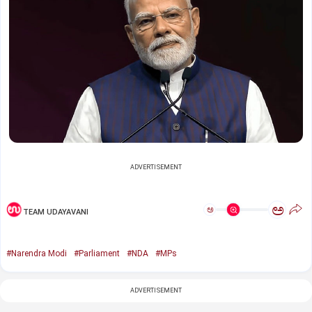
ADVERTISEMENT
ಅ
ಅ
TEAM UDAYAVANI
#Narendra Modi
#Parliament
#NDA
#MPs
ADVERTISEMENT