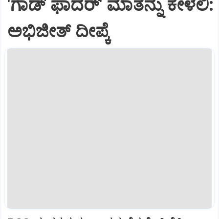
'ಗಾಡ್ ಫಾದರ್' ಮಾತನ್ನು ಕೇಳಲಿ:
ಅಭಿಜೀತ್ ದೀಪ್ಕೆ