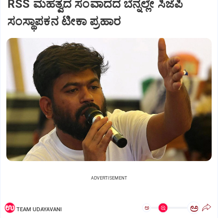
RSS ಮಹತ್ವದ ಸಂವಾದದ ಬೆನ್ನಲ್ಲೇ ಸಿಜೆಪಿ
ಸಂಸ್ಥಾಪಕನ ಟೀಕಾ ಪ್ರಹಾರ
ADVERTISEMENT
ಅ
ಅ
TEAM UDAYAVANI