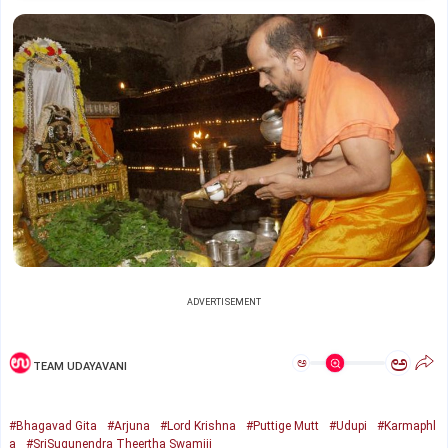
ADVERTISEMENT
ಅ
ಅ
TEAM UDAYAVANI
#Bhagavad Gita
#Arjuna
#Lord Krishna
#Puttige Mutt
#Udupi
#Karmaphl
a
#SriSugunendra Theertha Swamiji