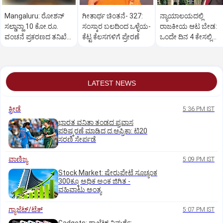
Mangaluru: ರೋಶನ್‌
ಗೀತಾರ್ಥ ಚಿಂತನೆ- 327:
ನ್ಯಾಯಾಲಯದಲ್ಲಿ
ಸಲ್ಡಾನ್ಹಾ 10 ಕೋ.ರೂ.
ಸಂಸ್ಕಾರ ಬಲದಿಂದ ಒಳ್ಳೆಯ-
ರಾಜಕೀಯ ಆಟ ಬೇಡ:
ವಂಚನೆ ಪ್ರಕರಣದ ತನಿಖೆ
ಕೆಟ್ಟ ಕೆಲಸಗಳಿಗೆ ಪ್ರೇರಣೆ
ಒಂದೇ ದಿನ 4 ಕೇಸಲ್ಲಿ
ಸಿಐಡಿಗೆ ವರ್ಗ
ಸುಪ್ರೀಂಕೋರ್ಟ್‌ ಅಭಿಮ
LATEST NEWS
ಕ್ರೀಡೆ
5:36 PM IST
ಭಾರತ ವನಿತಾ ತಂಡದ ಪ್ರವಾಸ
ಪರಿಷ್ಕರಣೆ ಮಾಡಿದ ದ.ಆಫ್ರಿಕಾ: ಟಿ20
ಸರಣಿ ಸೇರ್ಪಡೆ
ವಾಣಿಜ್ಯ
5:09 PM IST
Stock Market: ಷೇರುಪೇಟೆ ಸೂಚ್ಯಂಕ
300ಕ್ಕೂ ಅಧಿಕ ಅಂಕ ಜಿಗಿತ -
ವಹಿವಾಟು ಅಂತ್ಯ
ಗ್ಯಾಜೆಟ್/ಟೆಕ್
5:07 PM IST