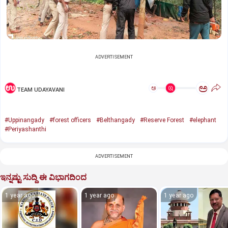
ADVERTISEMENT
ಅ
ಅ
TEAM UDAYAVANI
#Uppinangady
#forest officers
#Belthangady
#Reserve Forest
#elephant
#Periyashanthi
ADVERTISEMENT
ಇನ್ನಷ್ಟು ಸುದ್ದಿ ಈ ವಿಭಾಗದಿಂದ
1 year ago
1 year ago
1 year ago