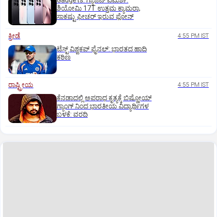
Gadgets: ಗ್ಯಾಜೆಟ್ ವಿಮರ್ಶೆ:
ಶಿಯೋಮಿ 17T ಉತ್ತಮ ಕ್ಯಾಮರಾ,
ಸಾಕಷ್ಟು ಫೀಚರ್ ಇರುವ ಫೋನ್
ಕ್ರೀಡೆ
4:55 PM IST
ಟೆಸ್ಟ್ ವಿಶ್ವಕಪ್‌ ಫೈನಲ್‌: ಭಾರತದ ಹಾದಿ
ಕಠಿಣ
ರಾಷ್ಟ್ರೀಯ
4:55 PM IST
ಕೆನಡಾದಲ್ಲಿ ಅಪರಾಧ ಕೃತ್ಯಕ್ಕೆ ಬಿಷ್ಣೋಯ್
ಗ್ಯಾಂಗ್ ನಿಂದ ಭಾರತೀಯ ವಿದ್ಯಾರ್ಥಿಗಳ
ಬಳಕೆ: ವರದಿ