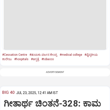
#Cessation Centre
#ತಂಬಾಕು ವರ್ಜನ ಕೇಂದ್ರ
#medical college
#ವೈದ್ಯಕೀಯ
ಕಾಲೇಜು
#hospitals
#ಆಸ್ಪತ್ರೆ
#tobacco
ADVERTISEMENT
BIG 40
JUL 23, 2025, 12:41 AM IST
ಗೀತಾರ್ಥ ಚಿಂತನೆ-328: ಕಾಮ