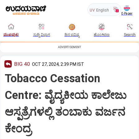
UV
English
E-Paper
ಮುಖಪುಟ
ಸುದ್ದಿ ವಿಭಾಗ
ದಿನ ಭವಿಷ್ಯ
ಹೊಂಗಿರಣ
Search
ADVERTISEMENT
BIG 40
OCT 27, 2024, 2:39 PM IST
Tobacco Cessation
Centre: ವೈದ್ಯಕೀಯ ಕಾಲೇಜು
ಆಸ್ಪತ್ರೆಗಳಲ್ಲಿ ತಂಬಾಕು ವರ್ಜನ
ಕೇಂದ್ರ