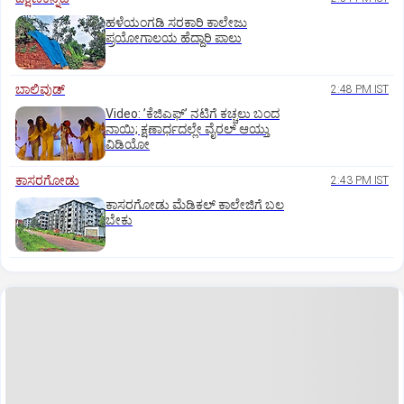
ಹಳೆಯಂಗಡಿ ಸರಕಾರಿ ಕಾಲೇಜು
ಪ್ರಯೋಗಾಲಯ ಹೆದ್ದಾರಿ ಪಾಲು
ಬಾಲಿವುಡ್‌
2:48 PM IST
Video: ʼಕೆಜಿಎಫ್‌ʼ ನಟಿಗೆ ಕಚ್ಚಲು ಬಂದ
ನಾಯಿ; ಕ್ಷಣಾರ್ಧದಲ್ಲೇ ವೈರಲ್‌ ಆಯ್ತು
ವಿಡಿಯೋ
ಕಾಸರಗೋಡು
2:43 PM IST
ಕಾಸರಗೋಡು ಮೆಡಿಕಲ್‌ ಕಾಲೇಜಿಗೆ ಬಲ
ಬೇಕು