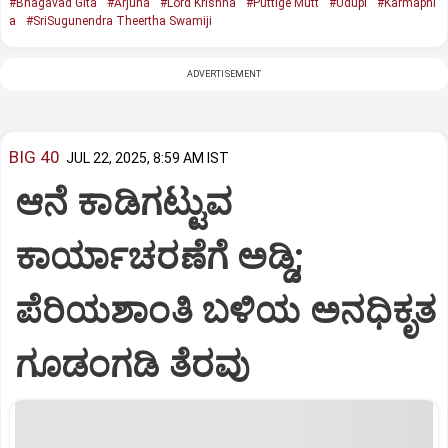
#Bhagavad Gita
#Arjuna
#Lord Krishna
#Puttige Mutt
#Udupi
#Karmaphl
a
#SriSugunendra Theertha Swamiji
ADVERTISEMENT
BIG 40
JUL 22, 2025, 8:59 AM IST
ಆನೆ ಕಾಡಿಗಟ್ಟುವ
ಕಾರ್ಯಾಚರಣೆಗೆ ಅಡ್ಡಿ;
ಪೆರಿಯಶಾಂತಿ ಬಳಿಯ ಅನಧಿಕೃತ
ಗೂಡಂಗಡಿ ತೆರವು