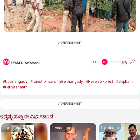
ADVERTISEMENT
ಅ
ಅ
TEAM UDAYAVANI
#Uppinangady
#forest officers
#Belthangady
#Reserve Forest
#elephant
#Periyashanthi
ADVERTISEMENT
ಇನ್ನಷ್ಟು ಸುದ್ದಿ ಈ ವಿಭಾಗದಿಂದ
1 year ago
1 year ago
1 year ago