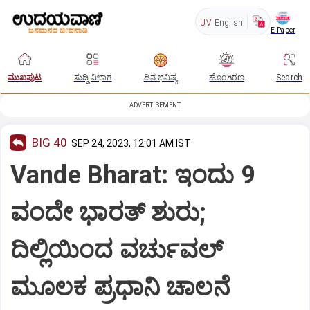
UV
English
E-Paper
ಮುಖಪುಟ
ಸುದ್ದಿ ವಿಭಾಗ
ದಿನ ಭವಿಷ್ಯ
ಹೊಂಗಿರಣ
Search
ADVERTISEMENT
BIG 40
SEP 24, 2023, 12:01 AM IST
Vande Bharat: ಇಂದು 9
ವಂದೇ ಭಾರತ್‌ ಶುರು;
ದಿಲ್ಲಿಯಿಂದ ವರ್ಚುವಲ್‌
ಮೂಲಕ ಪ್ರಧಾನಿ ಚಾಲನೆ