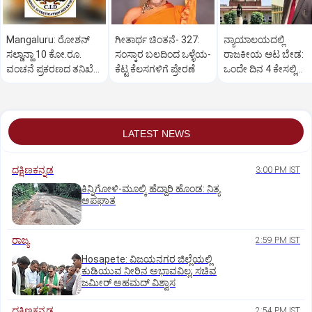
Mangaluru: ರೋಶನ್‌
ಗೀತಾರ್ಥ ಚಿಂತನೆ- 327:
ನ್ಯಾಯಾಲಯದಲ್ಲಿ
ಸಲ್ಡಾನ್ಹಾ 10 ಕೋ.ರೂ.
ಸಂಸ್ಕಾರ ಬಲದಿಂದ ಒಳ್ಳೆಯ-
ರಾಜಕೀಯ ಆಟ ಬೇಡ:
ವಂಚನೆ ಪ್ರಕರಣದ ತನಿಖೆ
ಕೆಟ್ಟ ಕೆಲಸಗಳಿಗೆ ಪ್ರೇರಣೆ
ಒಂದೇ ದಿನ 4 ಕೇಸಲ್ಲಿ
ಸಿಐಡಿಗೆ ವರ್ಗ
ಸುಪ್ರೀಂಕೋರ್ಟ್‌ ಅಭಿಮ
LATEST NEWS
ದಕ್ಷಿಣಕನ್ನಡ
3:00 PM IST
ಕಿನ್ನಿಗೋಳಿ-ಮೂಲ್ಕಿ ಹೆದ್ದಾರಿ ಹೊಂಡ: ನಿತ್ಯ
ಅಪಘಾತ
ರಾಜ್ಯ
2:59 PM IST
Hosapete: ವಿಜಯನಗರ ಜಿಲ್ಲೆಯಲ್ಲಿ
ಕುಡಿಯುವ ನೀರಿನ ಅಭಾವವಿಲ್ಲ; ಸಚಿವ
ಜಮೀರ್ ಅಹಮದ್ ವಿಶ್ವಾಸ
ದಕ್ಷಿಣಕನ್ನಡ
2:54 PM IST