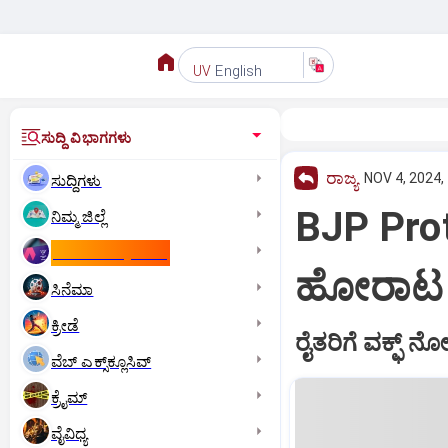
English
UV
ಸುದ್ದಿ ವಿಭಾಗಗಳು
ರಾಜ್ಯ
NOV 4, 2024,
ಸುದ್ದಿಗಳು
BJP Prot
ನಿಮ್ಮ ಜಿಲ್ಲೆ
ಕಾಮನ್‌ ವೆಲ್ತ್‌ ಗೇಮ್ಸ್‌
ಹೋರಾಟ 
ಸಿನೆಮಾ
ಕ್ರೀಡೆ
ರೈತರಿಗೆ ವಕ್ಫ್ ನೋ
ವೆಬ್ ಎಕ್ಸ್‌ಕ್ಲೂಸಿವ್
ಕ್ರೈಮ್
ವೈವಿಧ್ಯ