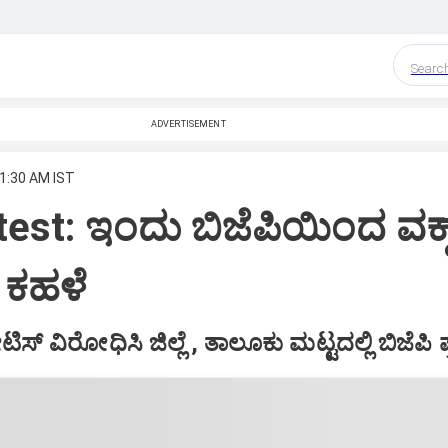
Searc
ADVERTISEMENT
 1:30 AM IST
est: ಇಂದು ಬಿಜೆಪಿಯಿಂದ ವಕ್ಫ
ಕಹಳೆ
ಟಿಸ್‌ ವಿರೋಧಿಸಿ ಜಿಲ್ಲೆ , ತಾಲೂಕು ಮಟ್ಟದಲ್ಲಿ ಬಿಜೆಪಿ 