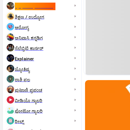
ಇಸ್ರೇಲ್- ಇರಾನ್‌ ಯುದ್ಧ
ಶಿಕ್ಷಣ / ಉದ್ಯೋಗ
ಆರೋಗ್ಯ
ಅನಿವಾಸಿ ಕನ್ನಡಿಗ
ಸೆಲೆಬ್ರಿಟಿ ಕಾರ್ನರ್‌
Explainer
ಜ್ಯೋತಿಷ್ಯ
ರಾಶಿ ಫಲ
ಪುಟಾಣಿ ಪ್ರಪಂಚ
ವೀಡಿಯೊ ಗ್ಯಾಲರಿ
ಫೋಟೋ ಗ್ಯಾಲರಿ
ರೀಲ್ಸ್