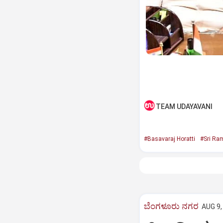
TEAM UDAYAVANI
#Basavaraj Horatti
#Sri Ra
ಬೆಂಗಳೂರು ನಗರ
AUG 9,