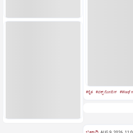
#ರೈತ
#ವಕ್ಫ್ ನೋಟಿಸ್
#Waqf n
ಬಳ್ಳಾರಿ
AUG 9, 2026, 11: