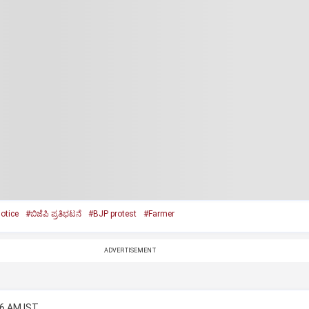
otice
#ಬಿಜೆಪಿ ಪ್ರತಿಭಟನೆ
#BJP protest
#Farmer
ADVERTISEMENT
06 AM IST