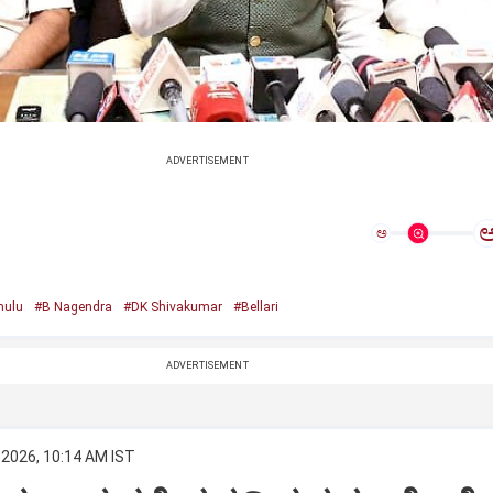
ADVERTISEMENT
ಅ
mulu
#B Nagendra
#DK Shivakumar
#Bellari
ADVERTISEMENT
 2026, 10:14 AM IST