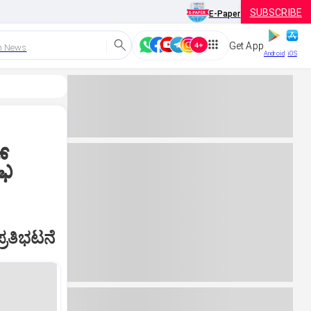
SUBSCRIBE
E-Paper
Get App
h News
Android
iOS
್
ಪ್ರತಿಭಟನೆ