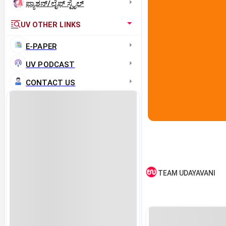
ಫ್ಯಾಶನ್/ಲೈಫ್‌ ಸ್ಟೈಲ್
UV OTHER LINKS
E-PAPER
UV PODCAST
CONTACT US
TEAM UDAYAVANI