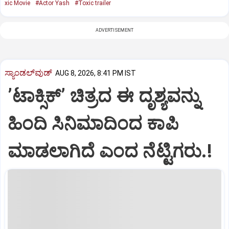
xic Movie
#Actor Yash
#Toxic trailer
ADVERTISEMENT
ಸ್ಯಾಂಡಲ್‌ವುಡ್‌
AUG 8, 2026, 8:41 PM IST
ʼಟಾಕ್ಸಿಕ್‌ʼ ಚಿತ್ರದ ಈ ದೃಶ್ಯವನ್ನು
ಹಿಂದಿ ಸಿನಿಮಾದಿಂದ ಕಾಪಿ
ಮಾಡಲಾಗಿದೆ ಎಂದ ನೆಟ್ಟಿಗರು.!