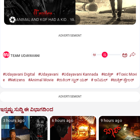
ANIMAL AND KGF HAD A KID… YASH NAMED HIM TOXIC
ADVERTISEMENT
ಅ
ಅ
TEAM UDAYAVANI
#Udayavani Digital
#Udayavani
#Udayavani Kannada
#ಟಾಕ್ಸಿಕ್‌
#Toxic Movi
e
#Netizens
#Animal Movie
#ರಾಕಿಂಗ್‌ ಸ್ಟಾರ್‌ ಯಶ್
#‌ ಅನಿಮಲ್‌
#ಟಾಕ್ಸಿಕ್‌ ಟ್ರೇಲರ್‌
ADVERTISEMENT
ಇನ್ನಷ್ಟು ಸುದ್ದಿ ಈ ವಿಭಾಗದಿಂದ
3 hours ago
6 hours ago
9 hours ago