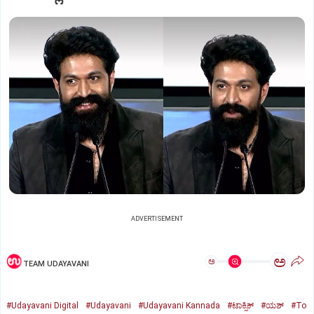
ADVERTISEMENT
ಅ
ಅ
TEAM UDAYAVANI
#Udayavani Digital
#Udayavani
#Udayavani Kannada
#ಟಾಕ್ಸಿಕ್‌
#ಯಶ್‌
#To