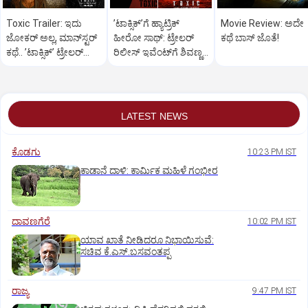
Toxic Trailer: ಇದು
ʼಟಾಕ್ಸಿಕ್‌ʼಗೆ ಹ್ಯಾಟ್ರಿಕ್‌
Movie Review: ಅದೇ
ಜೋಕರ್‌ ಅಲ್ಲ, ಮಾನ್‌ಸ್ಟರ್‌
ಹೀರೋ ಸಾಥ್:‌ ಟ್ರೇಲರ್‌
ಕಥೆ ಬಾಸ್‌ ಜೊತೆ!
ಕಥೆ.. ʼಟಾಕ್ಸಿಕ್‌ʼ ಟ್ರೇಲರ್‌
ರಿಲೀಸ್‌ ಇವೆಂಟ್‌ಗೆ ಶಿವಣ್ಣ
ರಿಲೀಸ್..
ಗೆಸ್ಟ್
LATEST NEWS
ಕೊಡಗು
10:23 PM IST
ಕಾಡಾನೆ ದಾಳಿ: ಕಾರ್ಮಿಕ ಮಹಿಳೆ ಗಂಭೀರ
ದಾವಣಗೆರೆ
10:02 PM IST
ಯಾವ ಖಾತೆ ನೀಡಿದರೂ ನಿಭಾಯಿಸುವೆ:
ಸಚಿವ ಕೆ.ಎಸ್.ಬಸವಂತಪ್ಪ
ರಾಜ್ಯ
9:47 PM IST