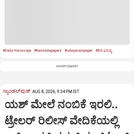
#Daily Horoscope
#Kannadapapers
#udayavanipaper
#ದಿನ ಭವಿಷ್ಯ
ADVERTISEMENT
ಸ್ಯಾಂಡಲ್‌ವುಡ್‌
AUG 8, 2026, 9:34 PM IST
ಯಶ್‌ ಮೇಲೆ ನಂಬಿಕೆ ಇರಲಿ..
ಟ್ರೇಲರ್‌ ರಿಲೀಸ್‌ ವೇದಿಕೆಯಲ್ಲಿ