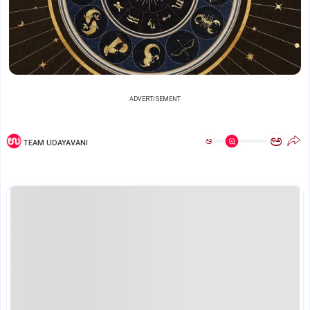
ADVERTISEMENT
ಅ
ಅ
TEAM UDAYAVANI