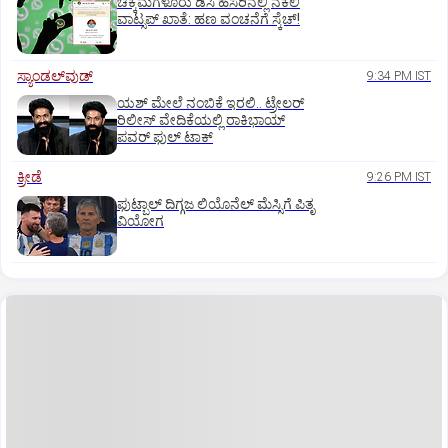
ಚಿಕ್ಕಮಗಳೂರು ಡಿಸಿ ಹೆಸರಿನಲ್ಲಿ ನಕಲಿ
ವಾಟ್ಸಪ್ ಖಾತೆ: ಹಣ ವಂಚನೆಗೆ ಸ್ಕೆಚ್!
ಸ್ಯಾಂಡಲ್‌ವುಡ್‌
9:34 PM IST
ಯಶ್‌ ಮೇಲೆ ನಂಬಿಕೆ ಇರಲಿ.. ಟ್ರೇಲರ್‌
ರಿಲೀಸ್‌ ವೇದಿಕೆಯಲ್ಲಿ ರಾಕಿಭಾಯ್‌
ಪವರ್‌ ಫುಲ್‌ ಟಾಕ್
ಕ್ರೀಡೆ
9:26 PM IST
ಫುಟ್ಬಾಲ್ ದಿಗ್ಗಜ ಲಿಯೊನೆಲ್‌ ಮೆಸ್ಸಿಗೆ ಪಿತೃ
ವಿಯೋಗ