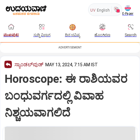
UV
English
E-Paper
ಮುಖಪುಟ
ಸುದ್ದಿ ವಿಭಾಗ
ದಿನ ಭವಿಷ್ಯ
ಹೊಂಗಿರಣ
Search
ADVERTISEMENT
ಸ್ಯಾಂಡಲ್‌ವುಡ್‌
MAY 13, 2024, 7:15 AM IST
Horoscope: ಈ ರಾಶಿಯವರ
ಬಂಧುವರ್ಗದಲ್ಲಿ ವಿವಾಹ
ನಿಶ್ಚಯವಾಗಲಿದೆ