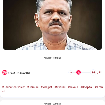
ADVERTISEMENT
ಅ
ಅ
TEAM UDAYAVANI
#EducationOfficer
#Demise
#Virajpet
#Mysuru
#Ilavala
#Hospital
#Tran
sit
ADVERTISEMENT