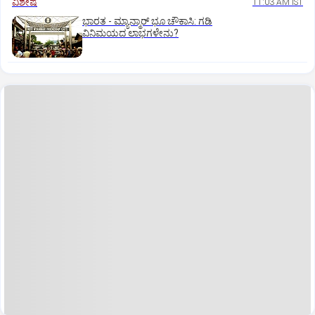
ವಿಶೇಷ
11:03 AM IST
ಭಾರತ -‌ ಮ್ಯಾನ್ಮಾರ್ ಭೂ ಚೌಕಾಸಿ: ಗಡಿ
ವಿನಿಮಯದ ಲಾಭಗಳೇನು?