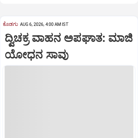
ಕೊಡಗು
AUG 6, 2026, 4:00 AM IST
ದ್ವಿಚಕ್ರ ವಾಹನ ಅಪಘಾತ: ಮಾಜಿ
ಯೋಧನ ಸಾವು