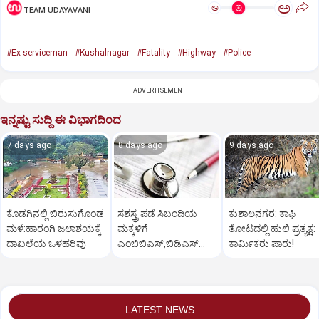
ಅ
ಅ
TEAM UDAYAVANI
#Ex-serviceman
#Kushalnagar
#Fatality
#Highway
#Police
ADVERTISEMENT
ಇನ್ನಷ್ಟು ಸುದ್ದಿ ಈ ವಿಭಾಗದಿಂದ
7 days ago
8 days ago
9 days ago
ಕೊಡಗಿನಲ್ಲಿ ಬಿರುಸುಗೊಂಡ
ಸಶಸ್ತ್ರ ಪಡೆ ಸಿಬಂದಿಯ
ಕುಶಾಲನಗರ: ಕಾಫಿ
ಮಳೆ:ಹಾರಂಗಿ ಜಲಾಶಯಕ್ಕೆ
ಮಕ್ಕಳಿಗೆ
ತೋಟದಲ್ಲಿ ಹುಲಿ ಪ್ರತ್ಯಕ್ಷ:
ದಾಖಲೆಯ ಒಳಹರಿವು
ಎಂಬಿಬಿಎಸ್‌,ಬಿಡಿಎಸ್‌
ಕಾರ್ಮಿಕರು ಪಾರು!
ಸೀಟು: ಅರ್ಜಿ ಆಹ್ವಾನ
LATEST NEWS