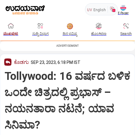
UV
English
E-Paper
ಮುಖಪುಟ
ಸುದ್ದಿ ವಿಭಾಗ
ದಿನ ಭವಿಷ್ಯ
ಹೊಂಗಿರಣ
Search
ADVERTISEMENT
ಕೊಡಗು
SEP 23, 2023, 6:18 PM IST
Tollywood: 16 ವರ್ಷದ ಬಳಿಕ
ಒಂದೇ ಚಿತ್ರದಲ್ಲಿ ಪ್ರಭಾಸ್‌ –
ನಯನತಾರಾ ನಟನೆ; ಯಾವ
ಸಿನಿಮಾ?