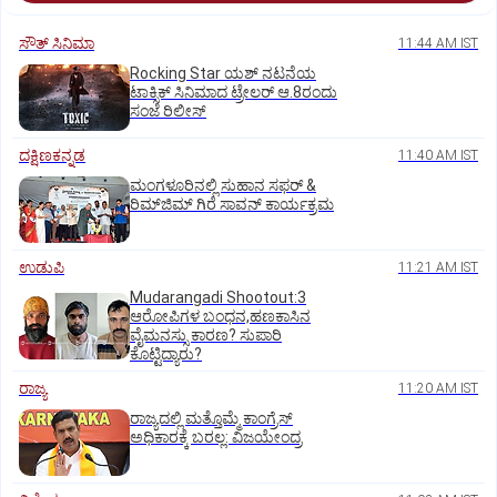
ಸೌತ್‌ ಸಿನಿಮಾ
11:44 AM IST
Rocking Star ಯಶ್‌ ನಟನೆಯ
ಟಾಕ್ಸಿಕ್‌ ಸಿನಿಮಾದ ಟ್ರೇಲರ್‌ ಆ.8ರಂದು
ಸಂಜೆ ರಿಲೀಸ್
ದಕ್ಷಿಣಕನ್ನಡ
11:40 AM IST
ಮಂಗಳೂರಿನಲ್ಲಿ ಸುಹಾನ ಸಫರ್ &
ರಿಮ್‌ಜಿಮ್ ಗಿರೆ ಸಾವನ್ ಕಾರ್ಯಕ್ರಮ
ಉಡುಪಿ
11:21 AM IST
Mudarangadi Shootout:‌3
ಆರೋಪಿಗಳ ಬಂಧನ,ಹಣಕಾಸಿನ
ವೈಮನಸ್ಸು ಕಾರಣ? ಸುಪಾರಿ
ಕೊಟ್ಟಿದ್ಯಾರು?
ರಾಜ್ಯ
11:20 AM IST
ರಾಜ್ಯದಲ್ಲಿ ಮತ್ತೊಮ್ಮೆ ಕಾಂಗ್ರೆಸ್‌
ಅಧಿಕಾರಕ್ಕೆ ಬರಲ್ಲ: ವಿಜಯೇಂದ್ರ