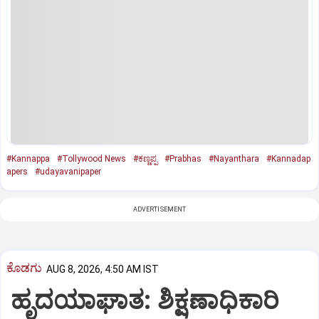
#Kannappa
#Tollywood News
#ಕಣ್ಣಪ್ಪ
#Prabhas
#Nayanthara
#Kannadap
apers
#udayavanipaper
ADVERTISEMENT
ಕೊಡಗು
AUG 8, 2026, 4:50 AM IST
ಹೃದಯಾಘಾತ: ಶಿಕ್ಷಣಾಧಿಕಾರಿ