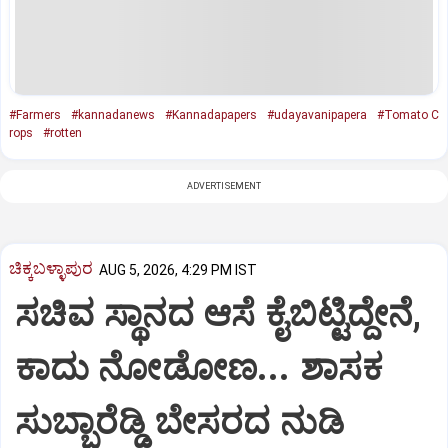
#Farmers
#kannadanews
#Kannadapapers
#udayavanipapera
#Tomato C
rops
#rotten
ADVERTISEMENT
ಚಿಕ್ಕಬಳ್ಳಾಪುರ
AUG 5, 2026, 4:29 PM IST
ಸಚಿವ ಸ್ಥಾನದ ಆಸೆ ಕೈಬಿಟ್ಟಿದ್ದೇನೆ,
ಕಾದು ನೋಡೋಣ... ಶಾಸಕ
ಸುಬ್ಬಾರೆಡ್ಡಿ ಬೇಸರದ ನುಡಿ