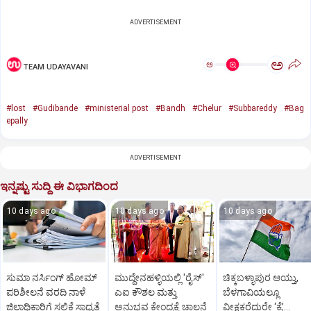
ADVERTISEMENT
ಅ
ಅ
TEAM UDAYAVANI
#lost
#Gudibande
#ministerial post
#Bandh
#Chelur
#Subbareddy
#Bag
epally
ADVERTISEMENT
ಇನ್ನಷ್ಟು ಸುದ್ದಿ ಈ ವಿಭಾಗದಿಂದ
10 days ago
10 days ago
10 days ago
ಸುಮಾ ನರ್ಸಿಂಗ್ ಹೋಮ್
ಮುದ್ದೇನಹಳ್ಳಿಯಲ್ಲಿ 'ರೈಸ್'
ಚಿಕ್ಕಬಳ್ಳಾಪುರ ಆಯ್ತು,
ಪರಿಶೀಲನೆ ವರದಿ ನಾಳೆ
ಎಐ ಕೌಶಲ ಮತ್ತು
ಬೆಳಗಾವಿಯಲ್ಲೂ
ಜಿಲ್ಲಾಧಿಕಾರಿಗೆ ಸಲ್ಲಿಕೆ ಸಾಧ್ಯತೆ
ಅನುಭವ ಕೇಂದ್ರಕ್ಕೆ ಚಾಲನೆ
ವೀಕ್ಷಕರೆದುರೇ ‘ಕೈ’