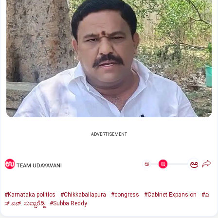
ADVERTISEMENT
ಅ
ಅ
TEAM UDAYAVANI
#Karnataka politics
#Chikkaballapura
#congress
#Cabinet Expansion
#ಎ
ಸ್.ಎನ್. ಸುಬ್ಬಾರೆಡ್ಡಿ
#Subba Reddy