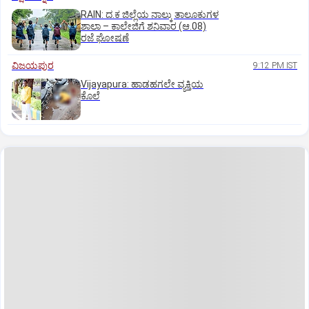
RAIN: ದ.ಕ ಜಿಲ್ಲೆಯ ನಾಲ್ಕು ತಾಲೂಕುಗಳ
ಶಾಲಾ – ಕಾಲೇಜಿಗೆ ಶನಿವಾರ (ಆ.08)
ರಜೆ ಘೋಷಣೆ
ವಿಜಯಪುರ
9:12 PM IST
Vijayapura: ಹಾಡಹಗಲೇ ವ್ಯಕ್ತಿಯ
ಕೊಲೆ