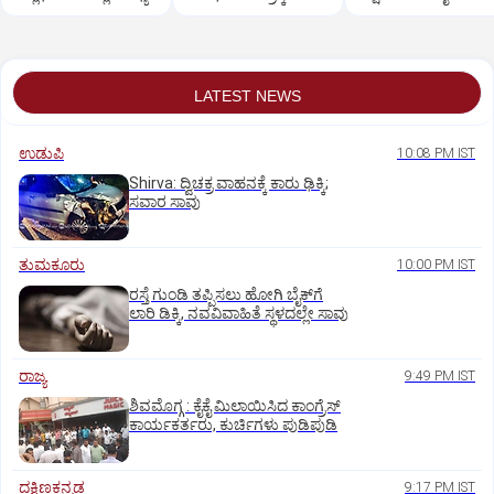
ಮುಖಂಡರ ಗಲಾಟೆ
LATEST NEWS
ಉಡುಪಿ
10:08 PM IST
Shirva: ದ್ವಿಚಕ್ರ ವಾಹನಕ್ಕೆ ಕಾರು ಢಿಕ್ಕಿ;
ಸವಾರ ಸಾವು
ತುಮಕೂರು
10:00 PM IST
ರಸ್ತೆ ಗುಂಡಿ ತಪ್ಪಿಸಲು ಹೋಗಿ ಬೈಕ್‌ಗೆ
ಲಾರಿ ಡಿಕ್ಕಿ, ನವವಿವಾಹಿತೆ ಸ್ಥಳದಲ್ಲೇ ಸಾವು
ರಾಜ್ಯ
9:49 PM IST
ಶಿವಮೊಗ್ಗ : ಕೈಕೈ ಮಿಲಾಯಿಸಿದ ಕಾಂಗ್ರೆಸ್
ಕಾರ್ಯಕರ್ತರು, ಕುರ್ಚಿಗಳು ಪುಡಿಪುಡಿ
ದಕ್ಷಿಣಕನ್ನಡ
9:17 PM IST