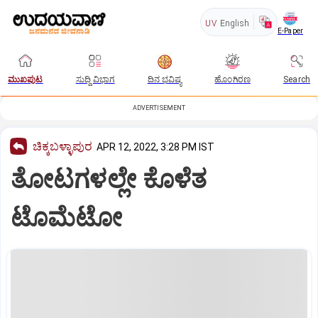
UV
English
E-Paper
ಮುಖಪುಟ
ಸುದ್ದಿ ವಿಭಾಗ
ದಿನ ಭವಿಷ್ಯ
ಹೊಂಗಿರಣ
Search
ADVERTISEMENT
ಚಿಕ್ಕಬಳ್ಳಾಪುರ
APR 12, 2022, 3:28 PM IST
ತೋಟಗಳಲ್ಲೇ ಕೊಳೆತ
ಟೊಮೆಟೋ