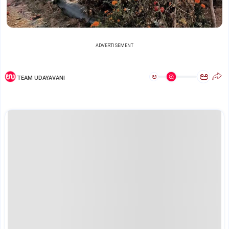
ADVERTISEMENT
ಅ
ಅ
TEAM UDAYAVANI