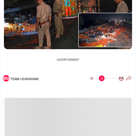
ADVERTISEMENT
ಅ
ಅ
TEAM UDAYAVANI