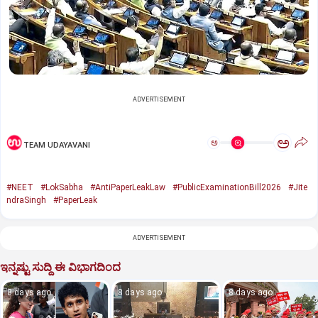
ADVERTISEMENT
ಅ
ಅ
TEAM UDAYAVANI
#NEET
#LokSabha
#AntiPaperLeakLaw
#PublicExaminationBill2026
#Jite
ndraSingh
#PaperLeak
ADVERTISEMENT
ಇನ್ನಷ್ಟು ಸುದ್ದಿ ಈ ವಿಭಾಗದಿಂದ
8 days ago
8 days ago
8 days ago