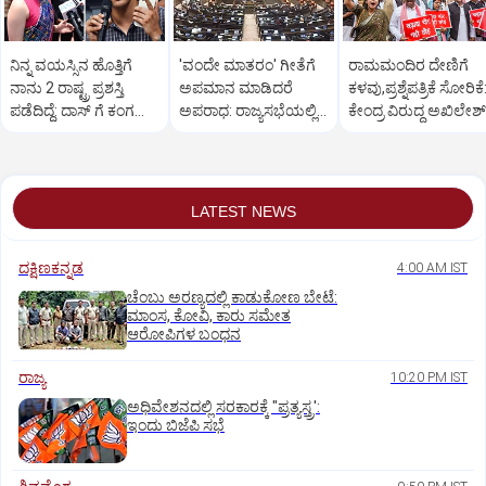
ನಿನ್ನ ವಯಸ್ಸಿನ ಹೊತ್ತಿಗೆ
'ವಂದೇ ಮಾತರಂ' ಗೀತೆಗೆ
ರಾಮಮಂದಿರ ದೇಣಿಗೆ
ನಾನು 2 ರಾಷ್ಟ್ರ ಪ್ರಶಸ್ತಿ
ಅಪಮಾನ ಮಾಡಿದರೆ
ಕಳವು,ಪ್ರಶ್ನೆಪತ್ರಿಕೆ ಸೋರಿಕೆ
ಪಡೆದಿದ್ದೆ: ದಾಸ್‌ ಗೆ ಕಂಗನಾ
ಅಪರಾಧ: ರಾಜ್ಯಸಭೆಯಲ್ಲಿ
ಕೇಂದ್ರ ವಿರುದ್ಧ ಅಖಿಲೇಶ್
ಚಾಟಿ!
ತಿದ್ದುಪಡಿ ವಿಧೇಯಕ
ವಾಗ್ದಾಳಿ!
ಅಂಗೀಕಾರ!
LATEST NEWS
ದಕ್ಷಿಣಕನ್ನಡ
4:00 AM IST
ಚೆಂಬು ಅರಣ್ಯದಲ್ಲಿ ಕಾಡುಕೋಣ ಬೇಟೆ:
ಮಾಂಸ, ಕೋವಿ, ಕಾರು ಸಮೇತ
ಆರೋಪಿಗಳ ಬಂಧನ
ರಾಜ್ಯ
10:20 PM IST
ಅಧಿವೇಶನದಲ್ಲಿ ಸರಕಾರಕ್ಕೆ "ಪ್ರತ್ಯಸ್ತ್ರ':
ಇಂದು ಬಿಜೆಪಿ ಸಭೆ