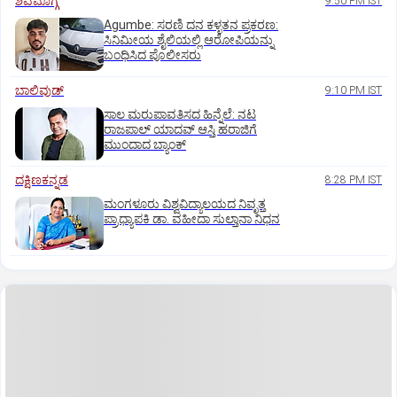
ಶಿವಮೊಗ್ಗ
9:50 PM IST
Agumbe: ಸರಣಿ ದನ ಕಳ್ಳತನ ಪ್ರಕರಣ:
ಸಿನಿಮೀಯ ಶೈಲಿಯಲ್ಲಿ ಆರೋಪಿಯನ್ನು
ಬಂಧಿಸಿದ ಪೊಲೀಸರು
ಬಾಲಿವುಡ್‌
9:10 PM IST
ಸಾಲ ಮರುಪಾವತಿಸದ ಹಿನ್ನೆಲೆ: ನಟ
ರಾಜಪಾಲ್ ಯಾದವ್‌ ಆಸ್ತಿ ಹರಾಜಿಗೆ
ಮುಂದಾದ ಬ್ಯಾಂಕ್
ದಕ್ಷಿಣಕನ್ನಡ
8:28 PM IST
ಮಂಗಳೂರು ವಿಶ್ವವಿದ್ಯಾಲಯದ ನಿವೃತ್ತ
ಪ್ರಾಧ್ಯಾಪಕಿ ಡಾ. ವಹೀದಾ ಸುಲ್ತಾನಾ ನಿಧನ