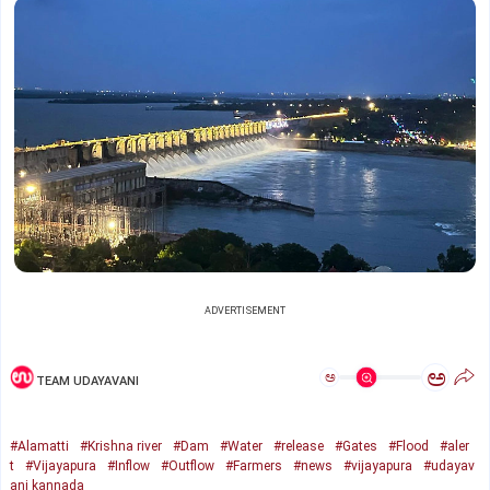
ADVERTISEMENT
ಅ
ಅ
TEAM UDAYAVANI
#Alamatti
#Krishna river
#Dam
#Water
#release
#Gates
#Flood
#aler
t
#Vijayapura
#Inflow
#Outflow
#Farmers
#news
#vijayapura
#udayav
ani kannada