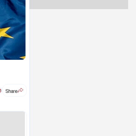
ಅ
Share