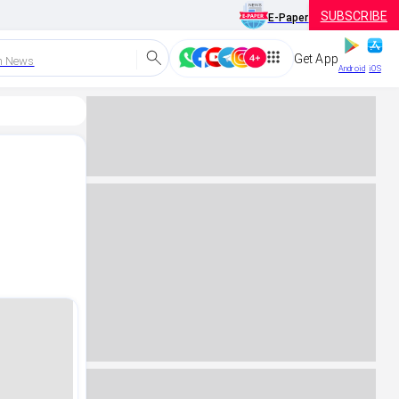
SUBSCRIBE
E-Paper
Get App
h News
Android
iOS