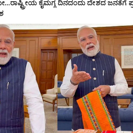
ಮೀ...ರಾಷ್ಟ್ರೀಯ ಕೈಮಗ್ಗ ದಿನದಂದು ದೇಶದ ಜನತೆಗೆ ಪ್
ಶ