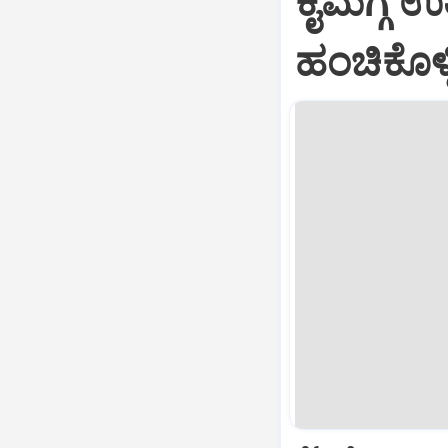
ಕೈಮಗ್ಗ ಉ
ಹಂಚಿಕೊಳ್