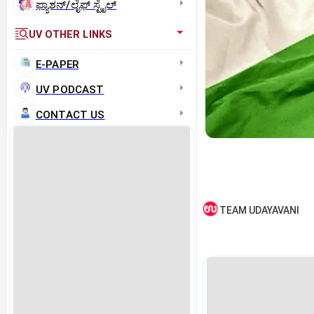
ಫ್ಯಾಶನ್/ಲೈಫ್‌ ಸ್ಟೈಲ್
UV OTHER LINKS
E-PAPER
UV PODCAST
CONTACT US
TEAM UDAYAVANI