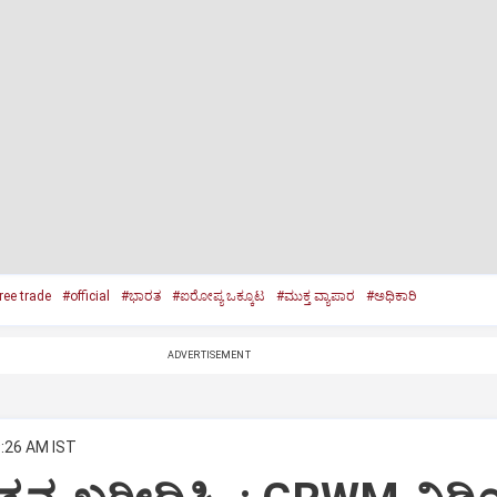
ree trade
#official
#ಭಾರತ
#ಐರೋಪ್ಯ ಒಕ್ಕೂಟ
#ಮುಕ್ತ ವ್ಯಾಪಾರ
#ಅಧಿಕಾರಿ
ADVERTISEMENT
9:26 AM IST