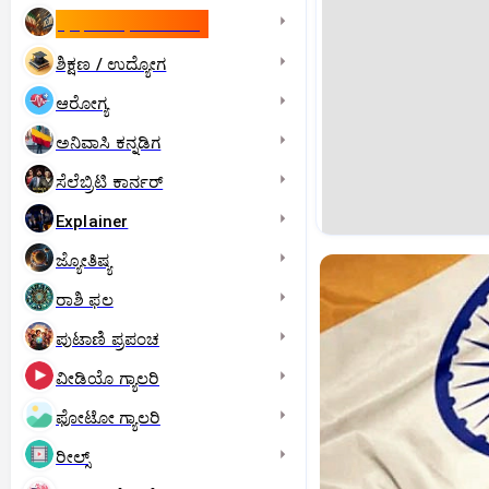
ಇಸ್ರೇಲ್- ಇರಾನ್‌ ಯುದ್ಧ
ಶಿಕ್ಷಣ / ಉದ್ಯೋಗ
ಆರೋಗ್ಯ
ಅನಿವಾಸಿ ಕನ್ನಡಿಗ
ಸೆಲೆಬ್ರಿಟಿ ಕಾರ್ನರ್‌
Explainer
ಜ್ಯೋತಿಷ್ಯ
ರಾಶಿ ಫಲ
ಪುಟಾಣಿ ಪ್ರಪಂಚ
ವೀಡಿಯೊ ಗ್ಯಾಲರಿ
ಫೋಟೋ ಗ್ಯಾಲರಿ
ರೀಲ್ಸ್