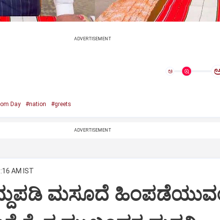
ADVERTISEMENT
ಅ
oom Day
#nation
#greets
ADVERTISEMENT
9:16 AM IST
ದ್ದುಪಡಿ ಮಸೂದೆ ಹಿಂಪಡೆಯುವ