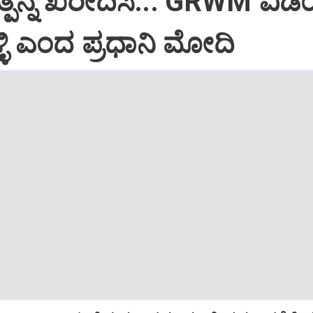
ತ್ಪನ್ನ ಖರೀದಿಸಿ..: GRWM ವಿ
ಳಿ ಎಂದ ಪ್ರಧಾನಿ ಮೋದಿ