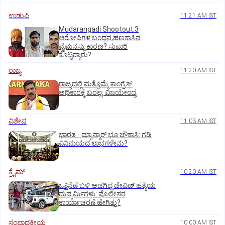
ಉಡುಪಿ
11:21 AM IST
Mudarangadi Shootout:‌3
ಆರೋಪಿಗಳ ಬಂಧನ,ಹಣಕಾಸಿನ
ವೈಮನಸ್ಸು ಕಾರಣ? ಸುಪಾರಿ
ಕೊಟ್ಟಿದ್ಯಾರು?
ರಾಜ್ಯ
11:20 AM IST
ರಾಜ್ಯದಲ್ಲಿ ಮತ್ತೊಮ್ಮೆ ಕಾಂಗ್ರೆಸ್‌
ಅಧಿಕಾರಕ್ಕೆ ಬರಲ್ಲ: ವಿಜಯೇಂದ್ರ
ವಿಶೇಷ
11:03 AM IST
ಭಾರತ -‌ ಮ್ಯಾನ್ಮಾರ್ ಭೂ ಚೌಕಾಸಿ: ಗಡಿ
ವಿನಿಮಯದ ಲಾಭಗಳೇನು?
ಕ್ರೈಮ್
10:20 AM IST
ಒತ್ತಿನೆಣೆ ಬಳಿ ಅಡಗಿದ್ದ ಡೇವಿಡ್‌ ಹತ್ಯೆಯ
ದುಷ್ಕರ್ಮಿಗಳು: ಪೊಲೀಸರ
ಕಾರ್ಯಾಚರಣೆ ಹೇಗಿತ್ತು?
ಸಂಪಾದಕೀಯ
10:00 AM IST