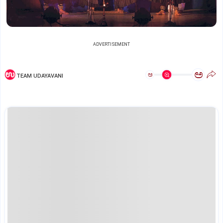
ADVERTISEMENT
ಅ
ಅ
TEAM UDAYAVANI