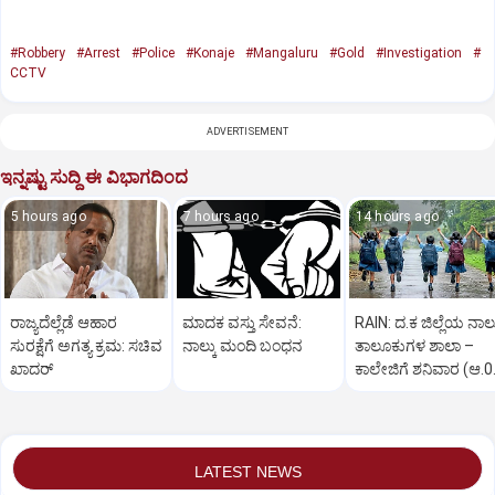
#Robbery
#Arrest
#Police
#Konaje
#Mangaluru
#Gold
#Investigation
#
CCTV
ADVERTISEMENT
ಇನ್ನಷ್ಟು ಸುದ್ದಿ ಈ ವಿಭಾಗದಿಂದ
5 hours ago
7 hours ago
14 hours ago
ರಾಜ್ಯದೆಲ್ಲೆಡೆ ಆಹಾರ
ಮಾದಕ ವಸ್ತು ಸೇವನೆ:
RAIN: ದ.ಕ ಜಿಲ್ಲೆಯ ನಾಲ್
ಸುರಕ್ಷೆಗೆ ಅಗತ್ಯ ಕ್ರಮ: ಸಚಿವ
ನಾಲ್ಕು ಮಂದಿ ಬಂಧನ
ತಾಲೂಕುಗಳ ಶಾಲಾ –
ಖಾದರ್
ಕಾಲೇಜಿಗೆ ಶನಿವಾರ (ಆ.0
ರಜೆ ಘೋಷಣೆ
LATEST NEWS