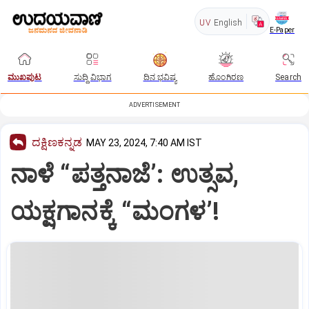
UV
English
E-Paper
ಮುಖಪುಟ
ಸುದ್ದಿ ವಿಭಾಗ
ದಿನ ಭವಿಷ್ಯ
ಹೊಂಗಿರಣ
Search
ADVERTISEMENT
ದಕ್ಷಿಣಕನ್ನಡ
MAY 23, 2024, 7:40 AM IST
ನಾಳೆ “ಪತ್ತನಾಜೆ’: ಉತ್ಸವ,
ಯಕ್ಷಗಾನಕ್ಕೆ “ಮಂಗಳ’!