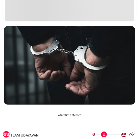
ADVERTISEMENT
ಅ
ಅ
TEAM UDAYAVANI