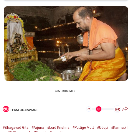
ADVERTISEMENT
ಅ
ಅ
TEAM UDAYAVANI
#Bhagavad Gita
#Arjuna
#Lord Krishna
#Puttige Mutt
#Udupi
#Karmaphl