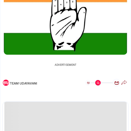
ADVERTISEMENT
ಅ
ಅ
TEAM UDAYAVANI