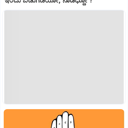
ಇಂದು ಬಿಡುಗಡೆಯೋ, ನಾಡಿಧ್ದೋ ?