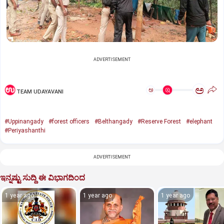
ADVERTISEMENT
ಅ
ಅ
TEAM UDAYAVANI
#Uppinangady
#forest officers
#Belthangady
#Reserve Forest
#elephant
#Periyashanthi
ADVERTISEMENT
ಇನ್ನಷ್ಟು ಸುದ್ದಿ ಈ ವಿಭಾಗದಿಂದ
1 year ago
1 year ago
1 year ago