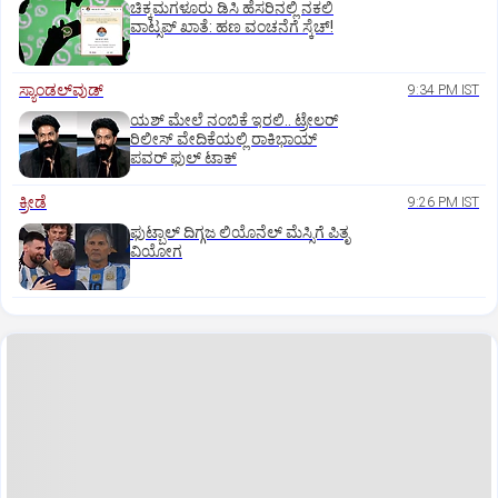
ಚಿಕ್ಕಮಗಳೂರು ಡಿಸಿ ಹೆಸರಿನಲ್ಲಿ ನಕಲಿ
ವಾಟ್ಸಪ್ ಖಾತೆ: ಹಣ ವಂಚನೆಗೆ ಸ್ಕೆಚ್!
ಸ್ಯಾಂಡಲ್‌ವುಡ್‌
9:34 PM IST
ಯಶ್‌ ಮೇಲೆ ನಂಬಿಕೆ ಇರಲಿ.. ಟ್ರೇಲರ್‌
ರಿಲೀಸ್‌ ವೇದಿಕೆಯಲ್ಲಿ ರಾಕಿಭಾಯ್‌
ಪವರ್‌ ಫುಲ್‌ ಟಾಕ್
ಕ್ರೀಡೆ
9:26 PM IST
ಫುಟ್ಬಾಲ್ ದಿಗ್ಗಜ ಲಿಯೊನೆಲ್‌ ಮೆಸ್ಸಿಗೆ ಪಿತೃ
ವಿಯೋಗ