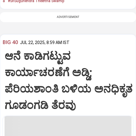
a
#SriSugunendra Theertha Swamiji
ADVERTISEMENT
BIG 40
JUL 22, 2025, 8:59 AM IST
ಆನೆ ಕಾಡಿಗಟ್ಟುವ
ಕಾರ್ಯಾಚರಣೆಗೆ ಅಡ್ಡಿ;
ಪೆರಿಯಶಾಂತಿ ಬಳಿಯ ಅನಧಿಕೃತ
ಗೂಡಂಗಡಿ ತೆರವು