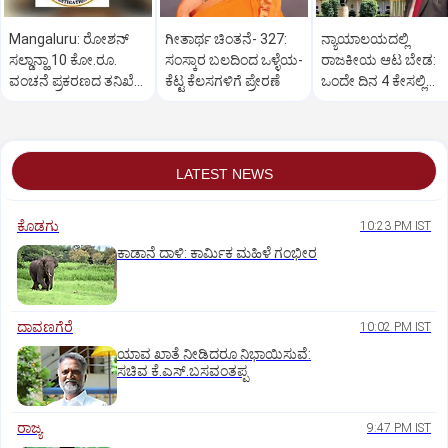
Mangaluru: ರೋಶನ್‌
ಗೀತಾರ್ಥ ಚಿಂತನೆ- 327:
ನ್ಯಾಯಾಲಯದಲ್ಲಿ
ಸಲ್ಡಾನ್ಹಾ 10 ಕೋ.ರೂ.
ಸಂಸ್ಕಾರ ಬಲದಿಂದ ಒಳ್ಳೆಯ-
ರಾಜಕೀಯ ಆಟ ಬೇಡ:
ವಂಚನೆ ಪ್ರಕರಣದ ತನಿಖೆ
ಕೆಟ್ಟ ಕೆಲಸಗಳಿಗೆ ಪ್ರೇರಣೆ
ಒಂದೇ ದಿನ 4 ಕೇಸಲ್ಲಿ
ಸಿಐಡಿಗೆ ವರ್ಗ
ಸುಪ್ರೀಂಕೋರ್ಟ್‌ ಅಭಿಮ
LATEST NEWS
ಕೊಡಗು
10:23 PM IST
ಕಾಡಾನೆ ದಾಳಿ: ಕಾರ್ಮಿಕ ಮಹಿಳೆ ಗಂಭೀರ
ದಾವಣಗೆರೆ
10:02 PM IST
ಯಾವ ಖಾತೆ ನೀಡಿದರೂ ನಿಭಾಯಿಸುವೆ:
ಸಚಿವ ಕೆ.ಎಸ್.ಬಸವಂತಪ್ಪ
ರಾಜ್ಯ
9:47 PM IST