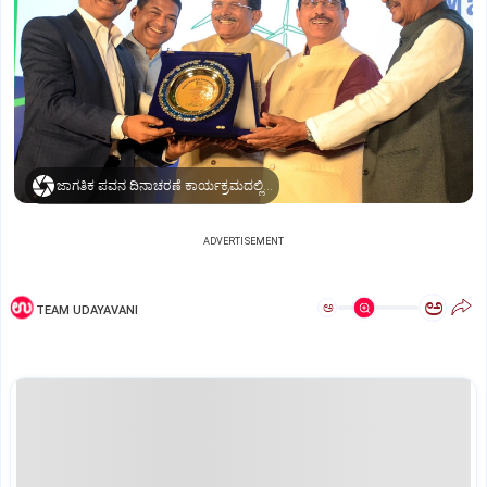
ಜಾಗತಿಕ ಪವನ ದಿನಾಚರಣೆ ಕಾರ್ಯಕ್ರಮದಲ್ಲಿ ಕೇಂದ್ರ ಸಚಿವ ಪ್ರಹ್ಲಾದ್‌ ಜೋ಼ಷಿ, ಇಂಧನ ಸಚಿವ ಕೆ.ಜೆ.ಜಾರ್ಜ್‌
ADVERTISEMENT
ಅ
ಅ
TEAM UDAYAVANI