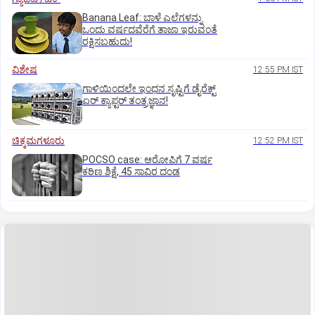
Banana Leaf: ಬಾಳೆ ಎಲೆಗಳನ್ನು
ಒಂದು ವರ್ಷದವೆರೆಗೆ ತಾಜಾ ಇರುವಂತೆ
ರಕ್ಷಿಸಬಹುದು!
ವಿಶೇಷ
12:55 PM IST
ಗಾಳಿಯಿಂದಲೇ ಇಂಧನ ಸೃಷ್ಟಿಗೆ ಡೈರೆಕ್ಟ್
ಏರ್‌ ಕ್ಯಾಪ್ಟರ್ ತಂತ್ರಜ್ಞಾನ!
ಚಿಕ್ಕಮಗಳೂರು
12:52 PM IST
POCSO case: ಆರೋಪಿಗೆ 7 ವರ್ಷ
ಕಠಿಣ ಶಿಕ್ಷೆ, 45 ಸಾವಿರ ದಂಡ