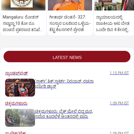
Mangaluru: ರೋಶನ್‌
ಗೀತಾರ್ಥ ಚಿಂತನೆ- 327:
ನ್ಯಾಯಾಲಯದಲ್ಲಿ
ಸಲ್ಡಾನ್ಹಾ 10 ಕೋ.ರೂ.
ಸಂಸ್ಕಾರ ಬಲದಿಂದ ಒಳ್ಳೆಯ-
ರಾಜಕೀಯ ಆಟ ಬೇಡ:
ವಂಚನೆ ಪ್ರಕರಣದ ತನಿಖೆ
ಕೆಟ್ಟ ಕೆಲಸಗಳಿಗೆ ಪ್ರೇರಣೆ
ಒಂದೇ ದಿನ 4 ಕೇಸಲ್ಲಿ
ಸಿಐಡಿಗೆ ವರ್ಗ
ಸುಪ್ರೀಂಕೋರ್ಟ್‌ ಅಭಿಮ
LATEST NEWS
ಸ್ಯಾಂಡಲ್‌ವುಡ್‌
1:15 PM IST
ʼಸ್ಪಾರ್ಕ್ʼ ಕಿಕ್‌ ಸ್ಟಾರ್ಟ್‌: ನಿರಂಜನ್‌, ರಚನಾ
ಭರ್ಜರಿ ಡ್ಯಾನ್‌
ಚಿಕ್ಕಮಗಳೂರು
1:09 PM IST
ಚಿಕ್ಕಮಗಳೂರು: ಬೈಕ್ ಮೇಲೆ ಬಿದ್ದ ಮರ,
ಸವಾರ ಕೂದಲೆಳೆ ಅಂತರದಲ್ಲಿ ಪಾರು
ಗ್ಯಾಜೆಟ್/ಟೆಕ್
1:06 PM IST