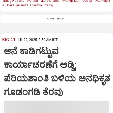
#Bhagavad Gita
#Arjuna
#Lord Krishna
#Puttige Mutt
#Udupi
#Karmaphl
a
#SriSugunendra Theertha Swamiji
ADVERTISEMENT
BIG 40
JUL 22, 2025, 8:59 AM IST
ಆನೆ ಕಾಡಿಗಟ್ಟುವ
ಕಾರ್ಯಾಚರಣೆಗೆ ಅಡ್ಡಿ;
ಪೆರಿಯಶಾಂತಿ ಬಳಿಯ ಅನಧಿಕೃತ
ಗೂಡಂಗಡಿ ತೆರವು