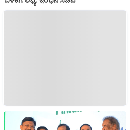
ಬಳಕೆಗೆ ಲಭ್ಯ: ಇಂಧನ ಸಚಿವ