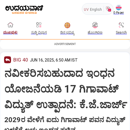
UV
English
E-Paper
ಮುಖಪುಟ
ಸುದ್ದಿ ವಿಭಾಗ
ದಿನ ಭವಿಷ್ಯ
ಹೊಂಗಿರಣ
Search
ADVERTISEMENT
BIG 40
JUN 16, 2025, 6:50 AM IST
ನವೀಕರಿಸಬಹುದಾದ ಇಂಧನ
ಯೋಜನೆಯಡಿ 17 ಗಿಗಾವಾಟ್‌
ವಿದ್ಯುತ್‌ ಉತ್ಪಾದನೆ: ಕೆ.ಜೆ.ಜಾರ್ಜ್‌
2029ರ ವೇಳೆಗೆ ಐದು ಗಿಗಾವಾಟ್‌ ಪವನ ವಿದ್ಯುತ್‌