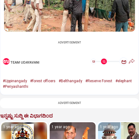
ADVERTISEMENT
ಅ
ಅ
TEAM UDAYAVANI
#Uppinangady
#forest officers
#Belthangady
#Reserve Forest
#elephant
#Periyashanthi
ADVERTISEMENT
ಇನ್ನಷ್ಟು ಸುದ್ದಿ ಈ ವಿಭಾಗದಿಂದ
1 year ago
1 year ago
1 year ago