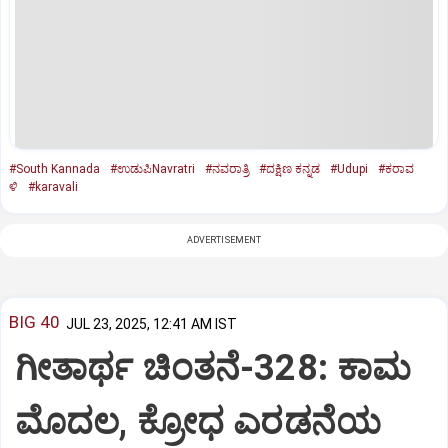
#South Kannada
#ಉಡುಪಿNavratri
#ನವರಾತ್ರಿ
#ದಕ್ಷಿಣ ಕನ್ನಡ
#Udupi
#ಕರಾವ
ಳಿ
#karavali
ADVERTISEMENT
BIG 40
JUL 23, 2025, 12:41 AM IST
ಗೀತಾರ್ಥ ಚಿಂತನೆ-328: ಕಾಮ
ಮೊದಲ, ಕ್ರೋಧ ಎರಡನೆಯ