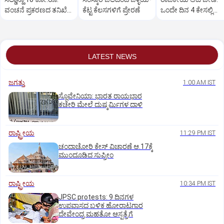
ವಂಚನೆ ಪ್ರಕರಣದ ತನಿಖೆ
ಕೆಟ್ಟ ಕೆಲಸಗಳಿಗೆ ಪ್ರೇರಣೆ
ಒಂದೇ ದಿನ 4 ಕೇಸಲ್ಲಿ
ಸಿಐಡಿಗೆ ವರ್ಗ
ಸುಪ್ರೀಂಕೋರ್ಟ್‌ ಅಭಿಮ
LATEST NEWS
ಜಗತ್ತು
1:00 AM IST
ಸ್ಲೊವೇನಿಯಾ: ಭಾರತ ರಾಯಭಾರ
ಕಚೇರಿ ಮೇಲೆ ದುಷ್ಕರ್ಮಿಗಳ ದಾಳಿ
ರಾಷ್ಟ್ರೀಯ
11:29 PM IST
ಚಂದಾಚೋರಿ ಕೇಸ್‌ ವಿಚಾರಣೆ ಆ.17ಕ್ಕೆ
ಮುಂದೂಡಿದ ಸುಪ್ರೀಂ
ರಾಷ್ಟ್ರೀಯ
10:34 PM IST
JPSC protests: 9 ದಿನಗಳ
ಉಪವಾಸದ ಬಳಿಕ ಹೋರಾಟಗಾರ
ದೇವೇಂದ್ರ ಮಹತೋ ಆಸ್ಪತ್ರೆಗೆ