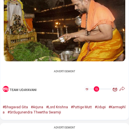
ADVERTISEMENT
ಅ
ಅ
TEAM UDAYAVANI
#Bhagavad Gita
#Arjuna
#Lord Krishna
#Puttige Mutt
#Udupi
#Karmaphl
a
#SriSugunendra Theertha Swamiji
ADVERTISEMENT