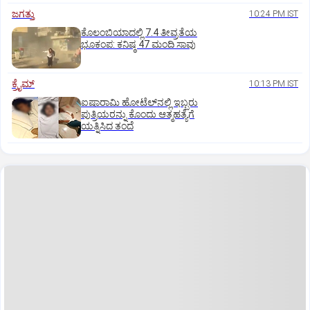
ಜಗತ್ತು
10:24 PM IST
ಕೊಲಂಬಿಯಾದಲ್ಲಿ 7.4 ತೀವ್ರತೆಯ
ಭೂಕಂಪ: ಕನಿಷ್ಠ 47 ಮಂದಿ ಸಾವು
ಕ್ರೈಮ್
10:13 PM IST
ಐಷಾರಾಮಿ ಹೋಟೆಲ್‌ನಲ್ಲಿ ಇಬ್ಬರು
ಪುತ್ರಿಯರನ್ನು ಕೊಂದು ಆತ್ಮಹತ್ಯೆಗೆ
ಯತ್ನಿಸಿದ ತಂದೆ