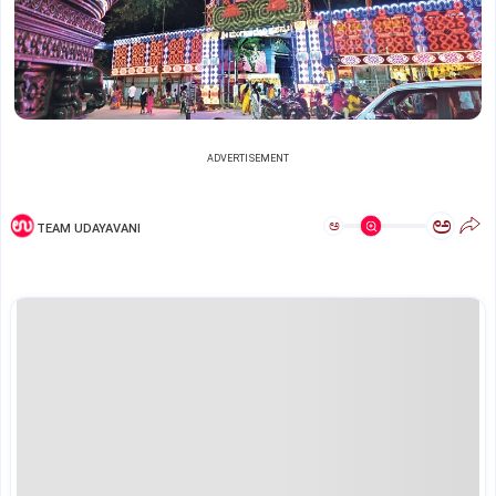
ADVERTISEMENT
ಅ
ಅ
TEAM UDAYAVANI