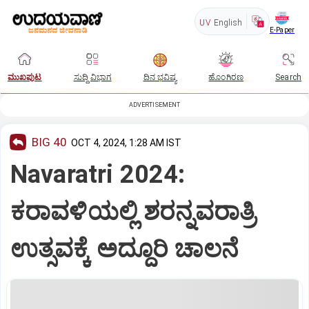
UV
English
E-Paper
ಮುಖಪುಟ
ಸುದ್ದಿ ವಿಭಾಗ
ದಿನ ಭವಿಷ್ಯ
ಹೊಂಗಿರಣ
Search
ADVERTISEMENT
BIG 40
OCT 4, 2024, 1:28 AM IST
Navaratri 2024:
ಕರಾವಳಿಯಲ್ಲಿ ಶರನ್ನವರಾತ್ರಿ
ಉತ್ಸವಕ್ಕೆ ಅದ್ದೂರಿ ಚಾಲನೆ