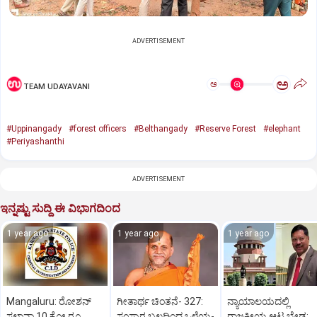
ADVERTISEMENT
ಅ
ಅ
TEAM UDAYAVANI
#Uppinangady
#forest officers
#Belthangady
#Reserve Forest
#elephant
#Periyashanthi
ADVERTISEMENT
ಇನ್ನಷ್ಟು ಸುದ್ದಿ ಈ ವಿಭಾಗದಿಂದ
1 year ago
1 year ago
1 year ago
Mangaluru: ರೋಶನ್‌
ಗೀತಾರ್ಥ ಚಿಂತನೆ- 327:
ನ್ಯಾಯಾಲಯದಲ್ಲಿ
ಸಲ್ಡಾನ್ಹಾ 10 ಕೋ.ರೂ.
ಸಂಸ್ಕಾರ ಬಲದಿಂದ ಒಳ್ಳೆಯ-
ರಾಜಕೀಯ ಆಟ ಬೇಡ: