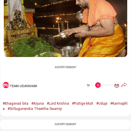
ADVERTISEMENT
ಅ
ಅ
TEAM UDAYAVANI
#Bhagavad Gita
#Arjuna
#Lord Krishna
#Puttige Mutt
#Udupi
#Karmaphl
a
#SriSugunendra Theertha Swamiji
ADVERTISEMENT