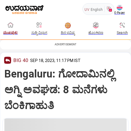
UV
English
E-Paper
ಮುಖಪುಟ
ಸುದ್ದಿ ವಿಭಾಗ
ದಿನ ಭವಿಷ್ಯ
ಹೊಂಗಿರಣ
Search
ADVERTISEMENT
BIG 40
SEP 18, 2023, 11:17 PM IST
Bengaluru: ಗೋದಾಮಿನಲ್ಲಿ
ಅಗ್ನಿ ಅವಘಡ: 8 ಮನೆಗಳು
ಬೆಂಕಿಗಾಹುತಿ