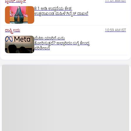
ವೈರಲ್ ನ್ಯೂಸ್
11:01 AM IST
8.1 ಅಡಿ ಉದ್ದನೆಯ ಕೇಶ:
ಉತ್ತರಾಖಂಡ ಮಹಿಳೆ ಗಿನ್ನೆಸ್‌ ದಾಖಲೆ
ರಾಷ್ಟ್ರೀಯ
10:59 AM IST
ಮೆಟಾ ಯಾರಿಗೆ ಏನು
ತೋರಿಸುತ್ತದೆ?:ಅಲ್ಗಾರಿದಂ ಬಗ್ಗೆ ಕೇಂದ್ರ
ಪರಿಶೀಲನೆ