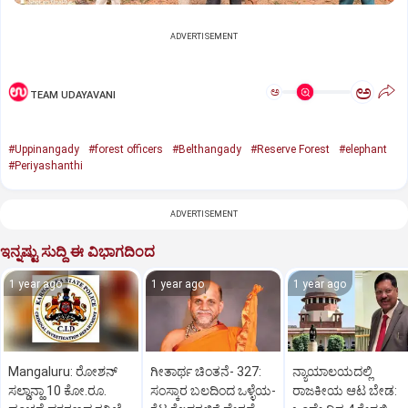
ADVERTISEMENT
ಅ
ಅ
TEAM UDAYAVANI
#Uppinangady
#forest officers
#Belthangady
#Reserve Forest
#elephant
#Periyashanthi
ADVERTISEMENT
ಇನ್ನಷ್ಟು ಸುದ್ದಿ ಈ ವಿಭಾಗದಿಂದ
1 year ago
1 year ago
1 year ago
Mangaluru: ರೋಶನ್‌
ಗೀತಾರ್ಥ ಚಿಂತನೆ- 327:
ನ್ಯಾಯಾಲಯದಲ್ಲಿ
ಸಲ್ಡಾನ್ಹಾ 10 ಕೋ.ರೂ.
ಸಂಸ್ಕಾರ ಬಲದಿಂದ ಒಳ್ಳೆಯ-
ರಾಜಕೀಯ ಆಟ ಬೇಡ: