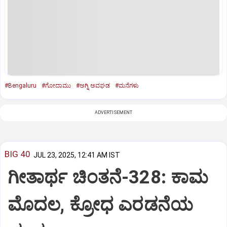
#Bengaluru
#ಗೋದಾಮು
#ಅಗ್ನಿ ಅವಘಡ
#ಮನೆಗಳು
ADVERTISEMENT
BIG 40
JUL 23, 2025, 12:41 AM IST
ಗೀತಾರ್ಥ ಚಿಂತನೆ-328: ಕಾಮ
ಮೊದಲ, ಕ್ರೋಧ ಎರಡನೆಯ