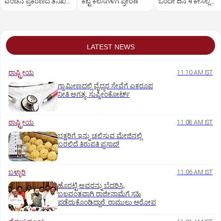
ವಂಚನೆ ಪ್ರಕರಣದ ತನಿಖೆ
ಕೆಟ್ಟ ಕೆಲಸಗಳಿಗೆ ಪ್ರೇರಣೆ
ಒಂದೇ ದಿನ 4 ಕೇಸಲ್ಲಿ
ಸಿಐಡಿಗೆ ವರ್ಗ
ಸುಪ್ರೀಂಕೋರ್ಟ್‌ ಅಭಿಮ
LATEST NEWS
ರಾಷ್ಟ್ರೀಯ
11:10 AM IST
ಗ್ರಾಮೀಣದಲ್ಲಿ ವೈದ್ಯರ ಸೇವೆಗೆ ಏಕರೂಪ
ನೀತಿ ಅಗತ್ಯ: ಸುಪ್ರೀಂಕೋರ್ಟ್‌
ರಾಷ್ಟ್ರೀಯ
11:08 AM IST
ಭಕ್ತರಿಗೆ ಇನ್ನು ಚಲಿಸುವ ಮೇಜಿನಲ್ಲಿ
ಬರಲಿದೆ ತಿರುಪತಿ ಪ್ರಸಾದ!
ಬಳ್ಳಾರಿ
11:06 AM IST
ಹೊರಟ್ಟಿ ಅವರನ್ನು ಬೆದರಿಸಿ,
ಬಲವಂತವಾಗಿ ರಾಜೀನಾಮೆಗೆ ಸಹಿ
ಪಡೆದುಕೊಂಡಿದ್ದಾರೆ: ರಾಮುಲು ಆರೋಪ