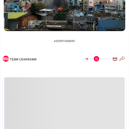
ADVERTISEMENT
ಅ
ಅ
TEAM UDAYAVANI