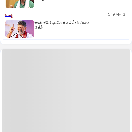
ರಾಜ್ಯ
6:49 AM IST
ಅರ್ಚಕರಿಗೆ ಧಾರ್ಮಿಕ ತರಬೇತಿ: ಸಿಎಂ
ಡಿಕೆಶಿ