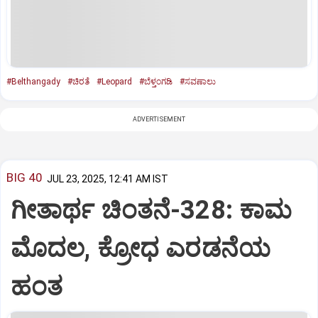
#Belthangady
#ಚಿರತೆ
#Leopard
#ಬೆಳ್ತಂಗಡಿ
#ಸವಣಾಲು
ADVERTISEMENT
BIG 40
JUL 23, 2025, 12:41 AM IST
ಗೀತಾರ್ಥ ಚಿಂತನೆ-328: ಕಾಮ
ಮೊದಲ, ಕ್ರೋಧ ಎರಡನೆಯ
ಹಂತ