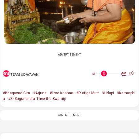
ADVERTISEMENT
ಅ
ಅ
TEAM UDAYAVANI
#Bhagavad Gita
#Arjuna
#Lord Krishna
#Puttige Mutt
#Udupi
#Karmaphl
a
#SriSugunendra Theertha Swamiji
ADVERTISEMENT