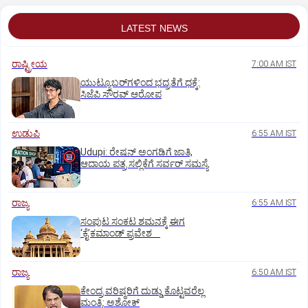
LATEST NEWS
ರಾಷ್ಟ್ರೀಯ
7:00 AM IST
ಯುಟ್ಯೂಬರ್‌ಗಳಿಂದ ಭದ್ರತೆಗೆ ಧಕ್ಕೆ:
ಸಿಜೆಪಿ ಸೌರವ್‌ ಆರೋಪ
ಉಡುಪಿ
6:55 AM IST
Udupi: ರೇಷನ್‌ ಅಂಗಡಿಗೆ ಜಾತಿ,
ಆದಾಯ ಪತ್ರ ಸಲ್ಲಿಕೆಗೆ ಸರ್ವರ್‌ ಸಮಸ್ಯೆ
ರಾಜ್ಯ
6:55 AM IST
ಸಂಪುಟ ಸಂಕಟ ಶಮನಕ್ಕೆ ಈಗ
‘ಕೈ’ಕಮಾಂಡ್‌ ಪ್ರವೇಶ
ರಾಜ್ಯ
6:50 AM IST
ಕೇಂದ್ರ ವರಿಷ್ಠರಿಗೆ ದುಡ್ಡು ಕೊಟ್ಟವರೆಲ್ಲ
ಮಂತ್ರಿ: ಅಶೋಕ್