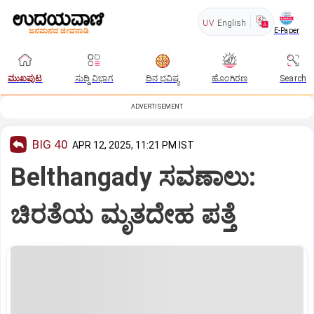
UV
English
E-Paper
ಮುಖಪುಟ
ಸುದ್ದಿ ವಿಭಾಗ
ದಿನ ಭವಿಷ್ಯ
ಹೊಂಗಿರಣ
Search
ADVERTISEMENT
BIG 40
APR 12, 2025, 11:21 PM IST
Belthangady ಸವಣಾಲು:
ಚಿರತೆಯ ಮೃತದೇಹ ಪತ್ತೆ