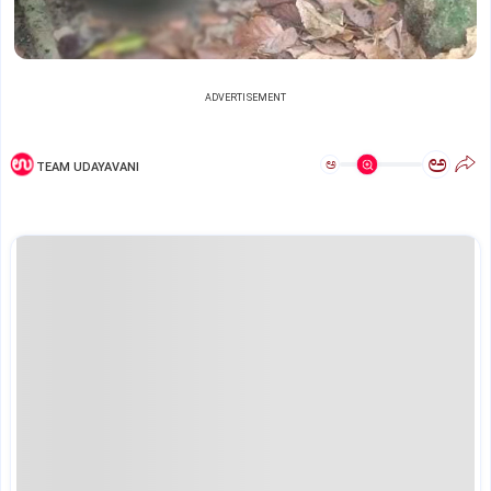
ADVERTISEMENT
ಅ
ಅ
TEAM UDAYAVANI