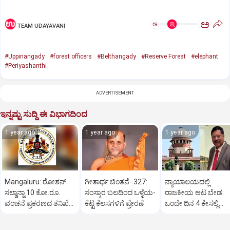
ಅ
ಅ
TEAM UDAYAVANI
#Uppinangady
#forest officers
#Belthangady
#Reserve Forest
#elephant
#Periyashanthi
ADVERTISEMENT
ಇನ್ನಷ್ಟು ಸುದ್ದಿ ಈ ವಿಭಾಗದಿಂದ
1 year ago
1 year ago
1 year ago
Mangaluru: ರೋಶನ್‌
ಗೀತಾರ್ಥ ಚಿಂತನೆ- 327:
ನ್ಯಾಯಾಲಯದಲ್ಲಿ
ಸಲ್ಡಾನ್ಹಾ 10 ಕೋ.ರೂ.
ಸಂಸ್ಕಾರ ಬಲದಿಂದ ಒಳ್ಳೆಯ-
ರಾಜಕೀಯ ಆಟ ಬೇಡ:
ವಂಚನೆ ಪ್ರಕರಣದ ತನಿಖೆ
ಕೆಟ್ಟ ಕೆಲಸಗಳಿಗೆ ಪ್ರೇರಣೆ
ಒಂದೇ ದಿನ 4 ಕೇಸಲ್ಲಿ
ಸಿಐಡಿಗೆ ವರ್ಗ
ಸುಪ್ರೀಂಕೋರ್ಟ್‌ ಅಭಿಮ