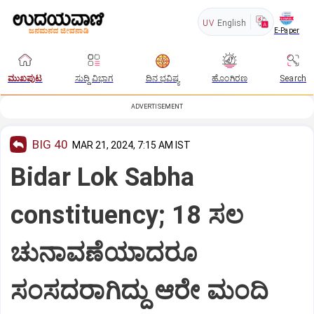
UV
English
E-Paper
ಮುಖಪುಟ
ಸುದ್ದಿ ವಿಭಾಗ
ದಿನ ಭವಿಷ್ಯ
ಹೊಂಗಿರಣ
Search
ADVERTISEMENT
BIG 40
MAR 21, 2024, 7:15 AM IST
Bidar Lok Sabha
constituency; 18 ಸಲ
ಚುನಾವಣೆಯಾದರೂ
ಸಂಸದರಾಗಿದ್ದು ಆರೇ ಮಂದಿ