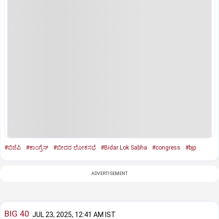
#ಬಿಜೆಪಿ
#ಕಾಂಗ್ರೆಸ್‌
#ಬೀದರ ಲೋಕಸಭೆ
#Bidar Lok Sabha
#congress
#bjp
ADVERTISEMENT
BIG 40
JUL 23, 2025, 12:41 AM IST