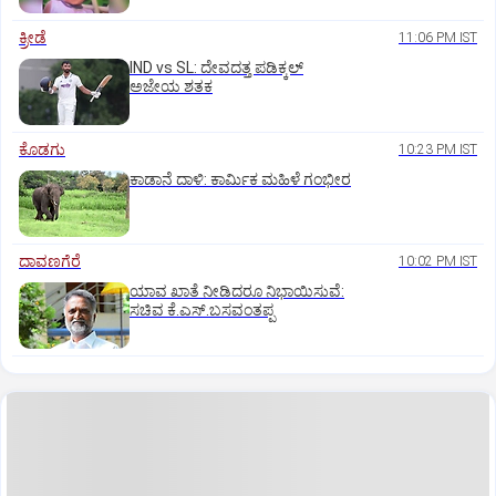
ಕ್ರೀಡೆ
11:06 PM IST
IND vs SL: ದೇವದತ್ತ ಪಡಿಕ್ಕಲ್‌
ಅಜೇಯ ಶತಕ
ಕೊಡಗು
10:23 PM IST
ಕಾಡಾನೆ ದಾಳಿ: ಕಾರ್ಮಿಕ ಮಹಿಳೆ ಗಂಭೀರ
ದಾವಣಗೆರೆ
10:02 PM IST
ಯಾವ ಖಾತೆ ನೀಡಿದರೂ ನಿಭಾಯಿಸುವೆ:
ಸಚಿವ ಕೆ.ಎಸ್.ಬಸವಂತಪ್ಪ