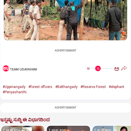
ADVERTISEMENT
ಅ
ಅ
TEAM UDAYAVANI
#Uppinangady
#forest officers
#Belthangady
#Reserve Forest
#elephant
#Periyashanthi
ADVERTISEMENT
ಇನ್ನಷ್ಟು ಸುದ್ದಿ ಈ ವಿಭಾಗದಿಂದ
1 year ago
1 year ago
1 year ago