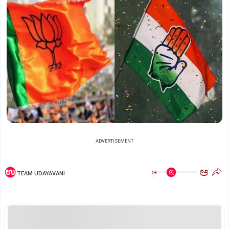
ADVERTISEMENT
ಅ
ಅ
TEAM UDAYAVANI