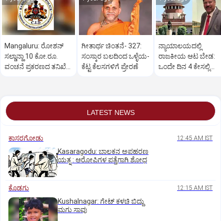
Mangaluru: ರೋಶನ್‌
ಗೀತಾರ್ಥ ಚಿಂತನೆ- 327:
ನ್ಯಾಯಾಲಯದಲ್ಲಿ
ಸಲ್ಡಾನ್ಹಾ 10 ಕೋ.ರೂ.
ಸಂಸ್ಕಾರ ಬಲದಿಂದ ಒಳ್ಳೆಯ-
ರಾಜಕೀಯ ಆಟ ಬೇಡ:
ವಂಚನೆ ಪ್ರಕರಣದ ತನಿಖೆ
ಕೆಟ್ಟ ಕೆಲಸಗಳಿಗೆ ಪ್ರೇರಣೆ
ಒಂದೇ ದಿನ 4 ಕೇಸಲ್ಲಿ
ಸಿಐಡಿಗೆ ವರ್ಗ
ಸುಪ್ರೀಂಕೋರ್ಟ್‌ ಅಭಿಮ
LATEST NEWS
ಕಾಸರಗೋಡು
12:45 AM IST
Kasaragodu: ಬಾಲಕನ ಅಪಹರಣ
ಯತ್ನ : ಆರೋಪಿಗಳ ಪತ್ತೆಗಾಗಿ ಶೋಧ
ಕೊಡಗು
12:15 AM IST
Kushalnagar: ಗೇಟ್ ಕಳಚಿ ಬಿದ್ದು
ಮಗು ಸಾವು