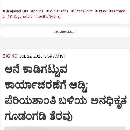
#Bhagavad Gita
#Arjuna
#Lord Krishna
#Puttige Mutt
#Udupi
#Karmaphl
a
#SriSugunendra Theertha Swamiji
ADVERTISEMENT
BIG 40
JUL 22, 2025, 8:59 AM IST
ಆನೆ ಕಾಡಿಗಟ್ಟುವ
ಕಾರ್ಯಾಚರಣೆಗೆ ಅಡ್ಡಿ;
ಪೆರಿಯಶಾಂತಿ ಬಳಿಯ ಅನಧಿಕೃತ
ಗೂಡಂಗಡಿ ತೆರವು