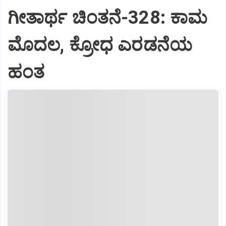
ಗೀತಾರ್ಥ ಚಿಂತನೆ-328: ಕಾಮ
ಮೊದಲ, ಕ್ರೋಧ ಎರಡನೆಯ
ಹಂತ