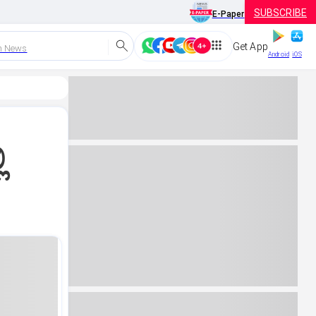
SUBSCRIBE
E-Paper
Get App
h News
Android
iOS
ಿ