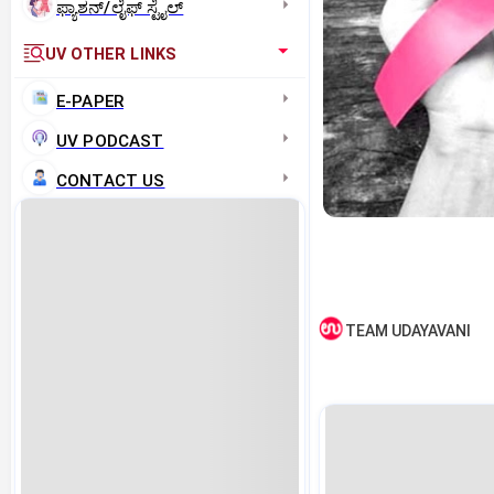
ಫ್ಯಾಶನ್/ಲೈಫ್‌ ಸ್ಟೈಲ್
UV OTHER LINKS
E-PAPER
UV PODCAST
CONTACT US
TEAM UDAYAVANI