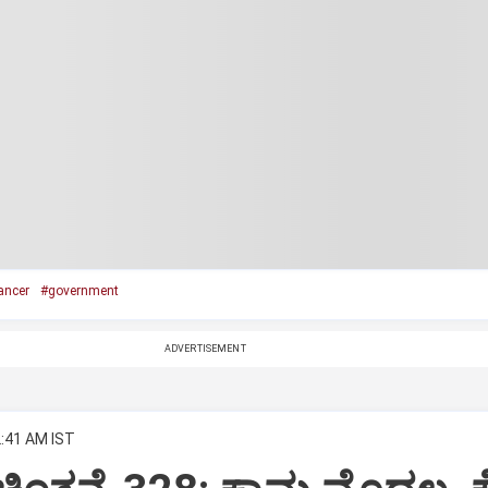
ancer
#government
ADVERTISEMENT
2:41 AM IST