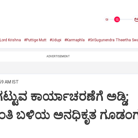
ಅ
Lord Krishna
#Puttige Mutt
#Udupi
#Karmaphla
#SriSugunendra Theertha Swa
ADVERTISEMENT
:59 AM IST
ಟ್ಟುವ ಕಾರ್ಯಾಚರಣೆಗೆ ಅಡ್ಡಿ;
ಂತಿ ಬಳಿಯ ಅನಧಿಕೃತ ಗೂಡಂಗ