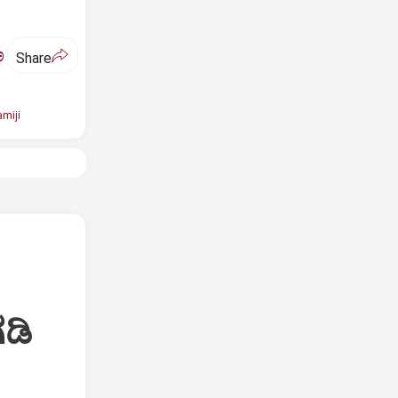
ಅ
Share
miji
ಡಿ