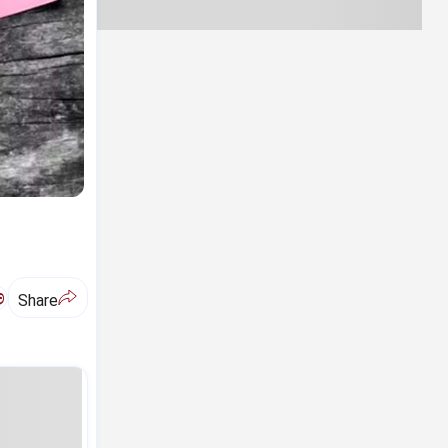
ಅ
Share