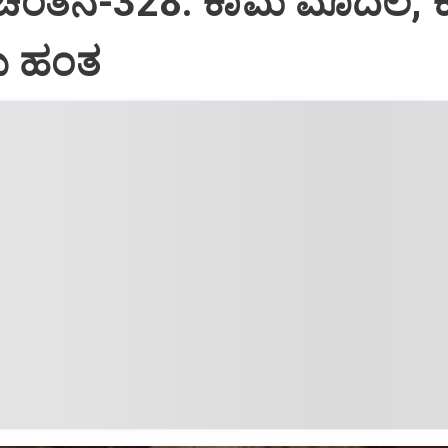
 ಚಿಂತನೆ-328: ಕಾಮ ಮೊದಲ, 
 ಹಂತ