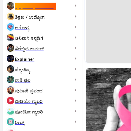
ಇಸ್ರೇಲ್- ಇರಾನ್‌ ಯುದ್ಧ
ಶಿಕ್ಷಣ / ಉದ್ಯೋಗ
ಆರೋಗ್ಯ
ಅನಿವಾಸಿ ಕನ್ನಡಿಗ
ಸೆಲೆಬ್ರಿಟಿ ಕಾರ್ನರ್‌
Explainer
ಜ್ಯೋತಿಷ್ಯ
ರಾಶಿ ಫಲ
ಪುಟಾಣಿ ಪ್ರಪಂಚ
ವೀಡಿಯೊ ಗ್ಯಾಲರಿ
ಫೋಟೋ ಗ್ಯಾಲರಿ
ರೀಲ್ಸ್