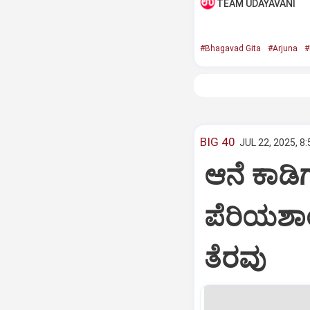
TEAM UDAYAVANI
#Bhagavad Gita
#Arjuna
#
BIG 40
JUL 22, 2025, 8
ಆನೆ ಕಾಡಿಗ
ಪೆರಿಯಶಾ
ತೆರವು