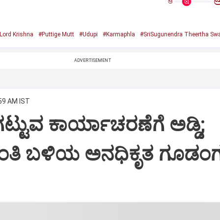
ಅ
Lord Krishna
#Puttige Mutt
#Udupi
#Karmaphla
#SriSugunendra Theertha Swa
ADVERTISEMENT
:59 AM IST
ಟ್ಟುವ ಕಾರ್ಯಾಚರಣೆಗೆ ಅಡ್ಡಿ;
ಂತಿ ಬಳಿಯ ಅನಧಿಕೃತ ಗೂಡಂಗ