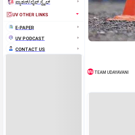
ಫ್ಯಾಶನ್/ಲೈಫ್‌ ಸ್ಟೈಲ್
UV OTHER LINKS
E-PAPER
UV PODCAST
CONTACT US
TEAM UDAYAVANI