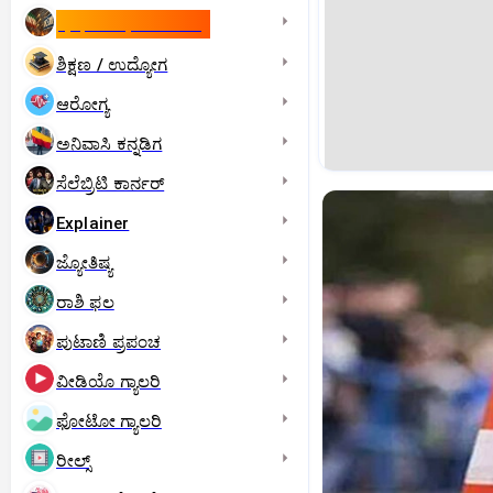
ಇಸ್ರೇಲ್- ಇರಾನ್‌ ಯುದ್ಧ
ಶಿಕ್ಷಣ / ಉದ್ಯೋಗ
ಆರೋಗ್ಯ
ಅನಿವಾಸಿ ಕನ್ನಡಿಗ
ಸೆಲೆಬ್ರಿಟಿ ಕಾರ್ನರ್‌
Explainer
ಜ್ಯೋತಿಷ್ಯ
ರಾಶಿ ಫಲ
ಪುಟಾಣಿ ಪ್ರಪಂಚ
ವೀಡಿಯೊ ಗ್ಯಾಲರಿ
ಫೋಟೋ ಗ್ಯಾಲರಿ
ರೀಲ್ಸ್