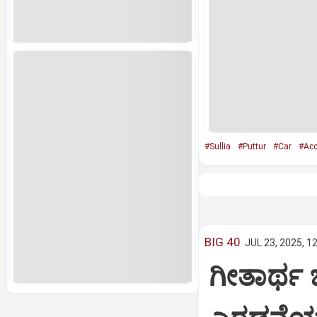
#Sullia
#Puttur
#Car
#Acc
BIG 40
JUL 23, 2025, 1
ಗೀತಾರ್ಥ