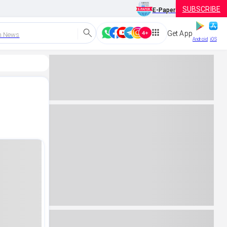
SUBSCRIBE
E-Paper
Get App
h News
Android
iOS