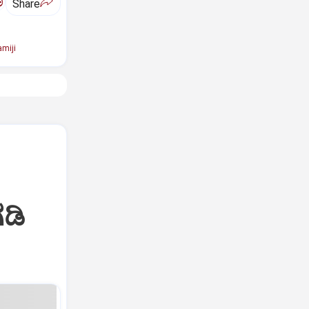
ಅ
Share
miji
ಡಿ