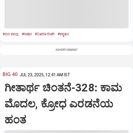
#ದನ ಕಳವು
#Hebri
#Cattle theft
#ಕಳ್ಳತನ
ADVERTISEMENT
BIG 40
JUL 23, 2025, 12:41 AM IST
ಗೀತಾರ್ಥ ಚಿಂತನೆ-328: ಕಾಮ
ಮೊದಲ, ಕ್ರೋಧ ಎರಡನೆಯ
ಹಂತ