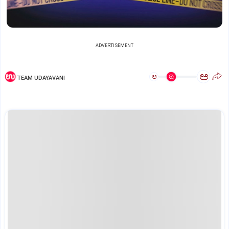
ADVERTISEMENT
ಅ
ಅ
TEAM UDAYAVANI