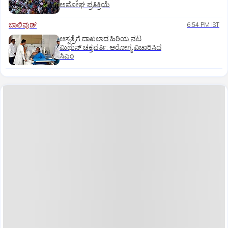
ಅಮೋಘ ಪ್ರತಿಕ್ರಿಯೆ
ಬಾಲಿವುಡ್‌
6:54 PM IST
ಆಸ್ಪತ್ರೆಗೆ ದಾಖಲಾದ ಹಿರಿಯ ನಟ
ಮಿಥುನ್ ಚಕ್ರವರ್ತಿ: ಆರೋಗ್ಯ ವಿಚಾರಿಸಿದ
ಸಿಎಂ