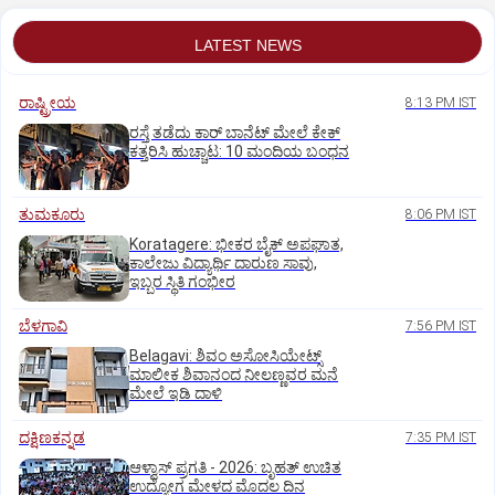
LATEST NEWS
ರಾಷ್ಟ್ರೀಯ
8:13 PM IST
ರಸ್ತೆ ತಡೆದು ಕಾರ್ ಬಾನೆಟ್ ಮೇಲೆ ಕೇಕ್
ಕತ್ತರಿಸಿ ಹುಚ್ಚಾಟ: 10 ಮಂದಿಯ ಬಂಧನ
ತುಮಕೂರು
8:06 PM IST
Koratagere: ಭೀಕರ ಬೈಕ್ ಅಪಘಾತ,
ಕಾಲೇಜು ವಿದ್ಯಾರ್ಥಿ ದಾರುಣ ಸಾವು,
ಇಬ್ಬರ ಸ್ಥಿತಿ ಗಂಭೀರ
ಬೆಳಗಾವಿ
7:56 PM IST
Belagavi: ಶಿವಂ ಅಸೋಸಿಯೇಟ್ಸ್
ಮಾಲೀಕ ಶಿವಾನಂದ ನೀಲಣ್ಣವರ ಮನೆ
ಮೇಲೆ ಇಡಿ‌ ದಾಳಿ
ದಕ್ಷಿಣಕನ್ನಡ
7:35 PM IST
ಆಳ್ವಾಸ್‌ ಪ್ರಗತಿ - 2026: ಬೃಹತ್ ಉಚಿತ
ಉದ್ಯೋಗ ಮೇಳದ ಮೊದಲ ದಿನ