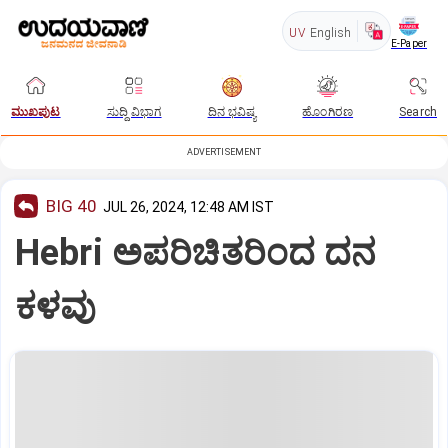
UV
English
E-Paper
ಮುಖಪುಟ
ಸುದ್ದಿ ವಿಭಾಗ
ದಿನ ಭವಿಷ್ಯ
ಹೊಂಗಿರಣ
Search
ADVERTISEMENT
BIG 40
JUL 26, 2024, 12:48 AM IST
Hebri ಅಪರಿಚಿತರಿಂದ ದನ
ಕಳವು