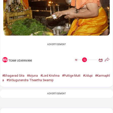
ADVERTISEMENT
ಅ
ಅ
TEAM UDAYAVANI
#Bhagavad Gita
#Arjuna
#Lord Krishna
#Puttige Mutt
#Udupi
#Karmaphl
a
#SriSugunendra Theertha Swamiji
ADVERTISEMENT