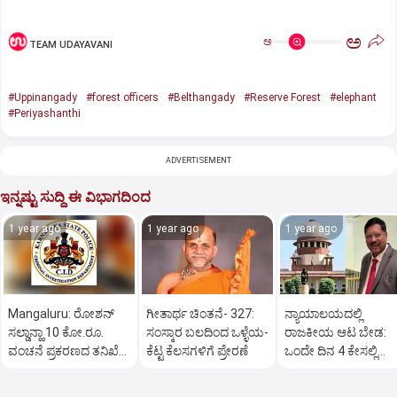
ಅ
ಅ
TEAM UDAYAVANI
#Uppinangady
#forest officers
#Belthangady
#Reserve Forest
#elephant
#Periyashanthi
ADVERTISEMENT
ಇನ್ನಷ್ಟು ಸುದ್ದಿ ಈ ವಿಭಾಗದಿಂದ
1 year ago
1 year ago
1 year ago
Mangaluru: ರೋಶನ್‌
ಗೀತಾರ್ಥ ಚಿಂತನೆ- 327:
ನ್ಯಾಯಾಲಯದಲ್ಲಿ
ಸಲ್ಡಾನ್ಹಾ 10 ಕೋ.ರೂ.
ಸಂಸ್ಕಾರ ಬಲದಿಂದ ಒಳ್ಳೆಯ-
ರಾಜಕೀಯ ಆಟ ಬೇಡ:
ವಂಚನೆ ಪ್ರಕರಣದ ತನಿಖೆ
ಕೆಟ್ಟ ಕೆಲಸಗಳಿಗೆ ಪ್ರೇರಣೆ
ಒಂದೇ ದಿನ 4 ಕೇಸಲ್ಲಿ
ಸಿಐಡಿಗೆ ವರ್ಗ
ಸುಪ್ರೀಂಕೋರ್ಟ್‌ ಅಭಿಮ