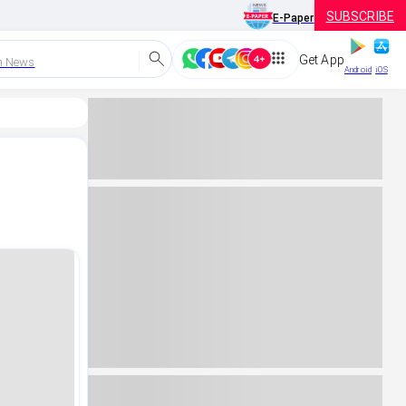
SUBSCRIBE
E-Paper
Get App
h News
Android
iOS