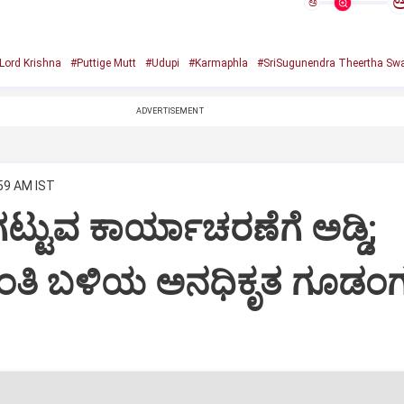
ಅ
Lord Krishna
#Puttige Mutt
#Udupi
#Karmaphla
#SriSugunendra Theertha Swa
ADVERTISEMENT
:59 AM IST
ಟ್ಟುವ ಕಾರ್ಯಾಚರಣೆಗೆ ಅಡ್ಡಿ;
ಂತಿ ಬಳಿಯ ಅನಧಿಕೃತ ಗೂಡಂಗ