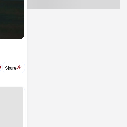
ಅ
Share