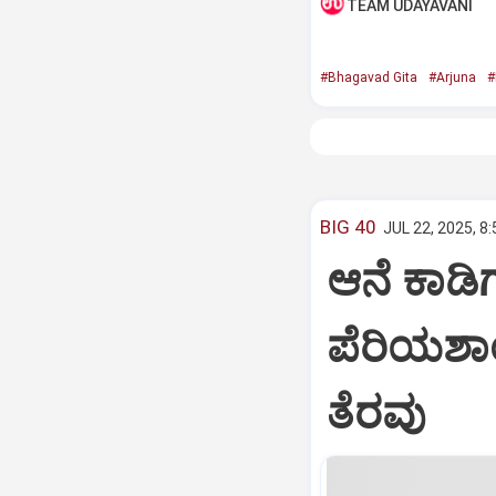
TEAM UDAYAVANI
#Bhagavad Gita
#Arjuna
#
BIG 40
JUL 22, 2025, 8
ಆನೆ ಕಾಡಿಗ
ಪೆರಿಯಶಾ
ತೆರವು