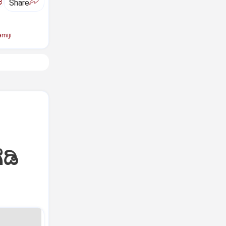
ಅ
Share
miji
ಡಿ