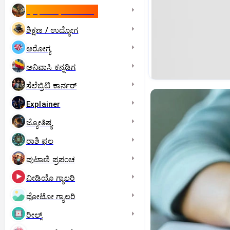
ಇಸ್ರೇಲ್- ಇರಾನ್‌ ಯುದ್ಧ
ಶಿಕ್ಷಣ / ಉದ್ಯೋಗ
ಆರೋಗ್ಯ
ಅನಿವಾಸಿ ಕನ್ನಡಿಗ
ಸೆಲೆಬ್ರಿಟಿ ಕಾರ್ನರ್‌
Explainer
ಜ್ಯೋತಿಷ್ಯ
ರಾಶಿ ಫಲ
ಪುಟಾಣಿ ಪ್ರಪಂಚ
ವೀಡಿಯೊ ಗ್ಯಾಲರಿ
ಫೋಟೋ ಗ್ಯಾಲರಿ
ರೀಲ್ಸ್