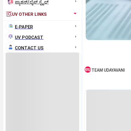
ಫ್ಯಾಶನ್/ಲೈಫ್‌ ಸ್ಟೈಲ್
UV OTHER LINKS
E-PAPER
UV PODCAST
CONTACT US
TEAM UDAYAVANI