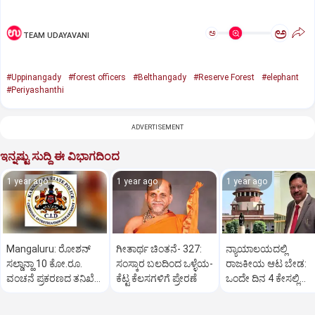
ಅ
ಅ
TEAM UDAYAVANI
#Uppinangady
#forest officers
#Belthangady
#Reserve Forest
#elephant
#Periyashanthi
ADVERTISEMENT
ಇನ್ನಷ್ಟು ಸುದ್ದಿ ಈ ವಿಭಾಗದಿಂದ
1 year ago
1 year ago
1 year ago
Mangaluru: ರೋಶನ್‌
ಗೀತಾರ್ಥ ಚಿಂತನೆ- 327:
ನ್ಯಾಯಾಲಯದಲ್ಲಿ
ಸಲ್ಡಾನ್ಹಾ 10 ಕೋ.ರೂ.
ಸಂಸ್ಕಾರ ಬಲದಿಂದ ಒಳ್ಳೆಯ-
ರಾಜಕೀಯ ಆಟ ಬೇಡ:
ವಂಚನೆ ಪ್ರಕರಣದ ತನಿಖೆ
ಕೆಟ್ಟ ಕೆಲಸಗಳಿಗೆ ಪ್ರೇರಣೆ
ಒಂದೇ ದಿನ 4 ಕೇಸಲ್ಲಿ
ಸಿಐಡಿಗೆ ವರ್ಗ
ಸುಪ್ರೀಂಕೋರ್ಟ್‌ ಅಭಿಮ