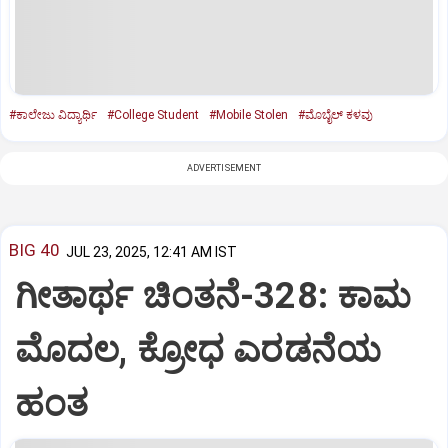
#ಕಾಲೇಜು ವಿದ್ಯಾರ್ಥಿ
#College Student
#Mobile Stolen
#ಮೊಬೈಲ್‌ ಕಳವು
ADVERTISEMENT
BIG 40
JUL 23, 2025, 12:41 AM IST
ಗೀತಾರ್ಥ ಚಿಂತನೆ-328: ಕಾಮ
ಮೊದಲ, ಕ್ರೋಧ ಎರಡನೆಯ
ಹಂತ