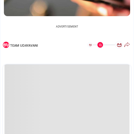
ADVERTISEMENT
ಅ
ಅ
TEAM UDAYAVANI