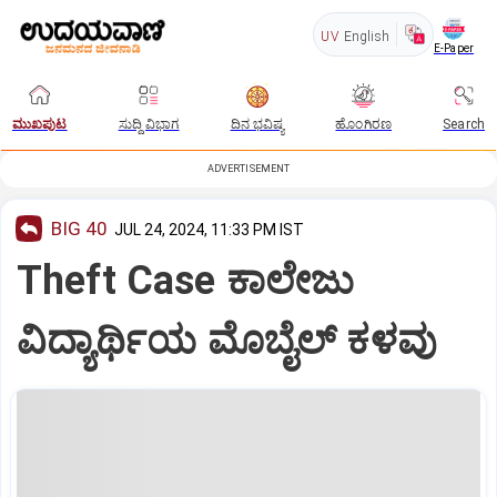
UV
English
E-Paper
ಮುಖಪುಟ
ಸುದ್ದಿ ವಿಭಾಗ
ದಿನ ಭವಿಷ್ಯ
ಹೊಂಗಿರಣ
Search
ADVERTISEMENT
BIG 40
JUL 24, 2024, 11:33 PM IST
Theft Case ಕಾಲೇಜು
ವಿದ್ಯಾರ್ಥಿಯ ಮೊಬೈಲ್‌ ಕಳವು