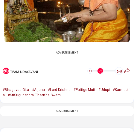
ADVERTISEMENT
ಅ
ಅ
TEAM UDAYAVANI
#Bhagavad Gita
#Arjuna
#Lord Krishna
#Puttige Mutt
#Udupi
#Karmaphl
a
#SriSugunendra Theertha Swamiji
ADVERTISEMENT