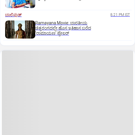
ಬಾಲಿವುಡ್‌
8:21 PM IST
Ramayana Movie: ಭಾರತೀಯ
ಚಿತ್ರರಂಗದಲ್ಲೇ ಹೊಸ ಇತಿಹಾಸ ಬರೆದ
ʼರಾಮಾಯಣʼ ಟ್ರೇಲರ್