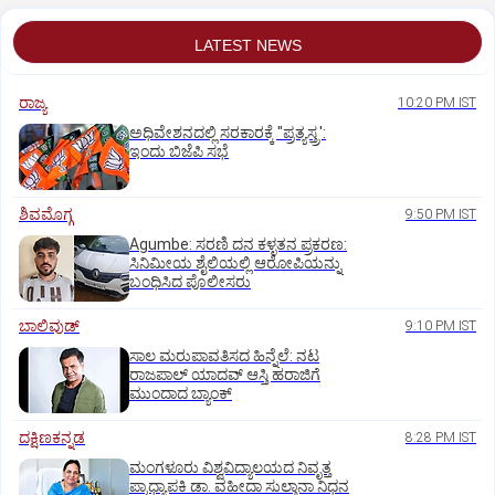
LATEST NEWS
ರಾಜ್ಯ
10:20 PM IST
ಅಧಿವೇಶನದಲ್ಲಿ ಸರಕಾರಕ್ಕೆ "ಪ್ರತ್ಯಸ್ತ್ರ':
ಇಂದು ಬಿಜೆಪಿ ಸಭೆ
ಶಿವಮೊಗ್ಗ
9:50 PM IST
Agumbe: ಸರಣಿ ದನ ಕಳ್ಳತನ ಪ್ರಕರಣ:
ಸಿನಿಮೀಯ ಶೈಲಿಯಲ್ಲಿ ಆರೋಪಿಯನ್ನು
ಬಂಧಿಸಿದ ಪೊಲೀಸರು
ಬಾಲಿವುಡ್‌
9:10 PM IST
ಸಾಲ ಮರುಪಾವತಿಸದ ಹಿನ್ನೆಲೆ: ನಟ
ರಾಜಪಾಲ್ ಯಾದವ್‌ ಆಸ್ತಿ ಹರಾಜಿಗೆ
ಮುಂದಾದ ಬ್ಯಾಂಕ್
ದಕ್ಷಿಣಕನ್ನಡ
8:28 PM IST
ಮಂಗಳೂರು ವಿಶ್ವವಿದ್ಯಾಲಯದ ನಿವೃತ್ತ
ಪ್ರಾಧ್ಯಾಪಕಿ ಡಾ. ವಹೀದಾ ಸುಲ್ತಾನಾ ನಿಧನ