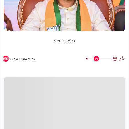
ADVERTISEMENT
ಅ
ಅ
TEAM UDAYAVANI