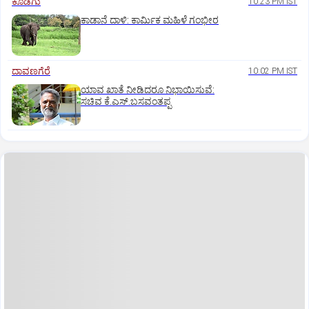
ಕೊಡಗು
10:23 PM IST
ಕಾಡಾನೆ ದಾಳಿ: ಕಾರ್ಮಿಕ ಮಹಿಳೆ ಗಂಭೀರ
ದಾವಣಗೆರೆ
10:02 PM IST
ಯಾವ ಖಾತೆ ನೀಡಿದರೂ ನಿಭಾಯಿಸುವೆ:
ಸಚಿವ ಕೆ.ಎಸ್.ಬಸವಂತಪ್ಪ