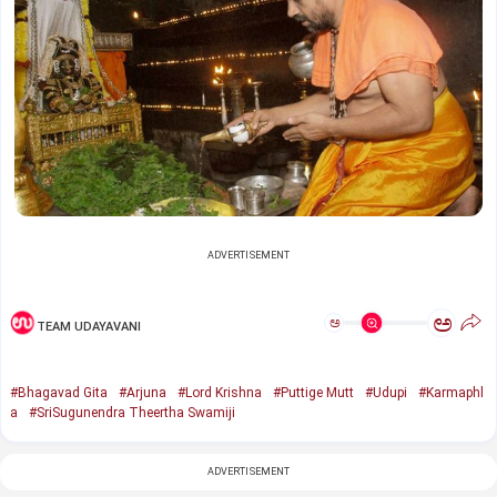
ADVERTISEMENT
ಅ
ಅ
TEAM UDAYAVANI
#Bhagavad Gita
#Arjuna
#Lord Krishna
#Puttige Mutt
#Udupi
#Karmaphl
a
#SriSugunendra Theertha Swamiji
ADVERTISEMENT