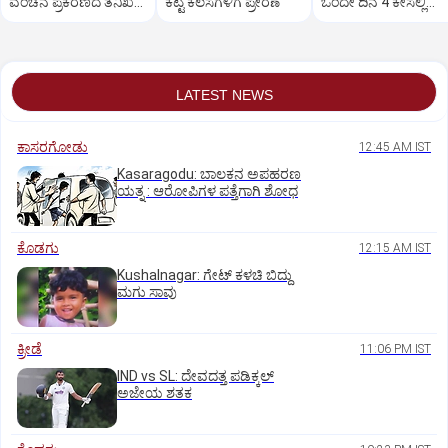
ವಂಚನೆ ಪ್ರಕರಣದ ತನಿಖೆ
ಕೆಟ್ಟ ಕೆಲಸಗಳಿಗೆ ಪ್ರೇರಣೆ
ಒಂದೇ ದಿನ 4 ಕೇಸಲ್ಲಿ
ಸಿಐಡಿಗೆ ವರ್ಗ
ಸುಪ್ರೀಂಕೋರ್ಟ್‌ ಅಭಿಮ
LATEST NEWS
ಕಾಸರಗೋಡು
12:45 AM IST
Kasaragodu: ಬಾಲಕನ ಅಪಹರಣ
ಯತ್ನ : ಆರೋಪಿಗಳ ಪತ್ತೆಗಾಗಿ ಶೋಧ
ಕೊಡಗು
12:15 AM IST
Kushalnagar: ಗೇಟ್ ಕಳಚಿ ಬಿದ್ದು
ಮಗು ಸಾವು
ಕ್ರೀಡೆ
11:06 PM IST
IND vs SL: ದೇವದತ್ತ ಪಡಿಕ್ಕಲ್‌
ಅಜೇಯ ಶತಕ