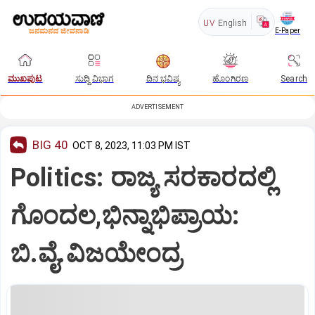
UV
English
E-Paper
ಮುಖಪುಟ
ಸುದ್ದಿ ವಿಭಾಗ
ದಿನ ಭವಿಷ್ಯ
ಹೊಂಗಿರಣ
Search
ADVERTISEMENT
BIG 40
OCT 8, 2023, 11:03 PM IST
Politics: ರಾಜ್ಯ ಸರಕಾರದಲ್ಲಿ
ಗೊಂದಲ,ಭಿನ್ನಾಭಿಪ್ರಾಯ:
ಬಿ.ವೈ.ವಿಜಯೇಂದ್ರ