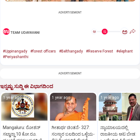
ADVERTISEMENT
ಅ
ಅ
TEAM UDAYAVANI
#Uppinangady
#forest officers
#Belthangady
#Reserve Forest
#elephant
#Periyashanthi
ADVERTISEMENT
ಇನ್ನಷ್ಟು ಸುದ್ದಿ ಈ ವಿಭಾಗದಿಂದ
1 year ago
1 year ago
1 year ago
Mangaluru: ರೋಶನ್‌
ಗೀತಾರ್ಥ ಚಿಂತನೆ- 327:
ನ್ಯಾಯಾಲಯದಲ್ಲಿ
ಸಲ್ಡಾನ್ಹಾ 10 ಕೋ.ರೂ.
ಸಂಸ್ಕಾರ ಬಲದಿಂದ ಒಳ್ಳೆಯ-
ರಾಜಕೀಯ ಆಟ ಬೇಡ: