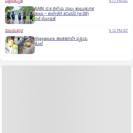
ದಕ್ಷಿಣಕನ್ನಡ
9:17 PM IST
RAIN: ದ.ಕ ಜಿಲ್ಲೆಯ ನಾಲ್ಕು ತಾಲೂಕುಗಳ
ಶಾಲಾ – ಕಾಲೇಜಿಗೆ ಶನಿವಾರ (ಆ.08)
ರಜೆ ಘೋಷಣೆ
ವಿಜಯಪುರ
9:12 PM IST
Vijayapura: ಹಾಡಹಗಲೇ ವ್ಯಕ್ತಿಯ
ಕೊಲೆ