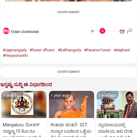
ADVERTISEMENT
ಅ
ಅ
TEAM UDAYAVANI
#Uppinangady
#forest officers
#Belthangady
#Reserve Forest
#elephant
#Periyashanthi
ADVERTISEMENT
ಇನ್ನಷ್ಟು ಸುದ್ದಿ ಈ ವಿಭಾಗದಿಂದ
1 year ago
1 year ago
1 year ago
Mangaluru: ರೋಶನ್‌
ಗೀತಾರ್ಥ ಚಿಂತನೆ- 327:
ನ್ಯಾಯಾಲಯದಲ್ಲಿ
ಸಲ್ಡಾನ್ಹಾ 10 ಕೋ.ರೂ.
ಸಂಸ್ಕಾರ ಬಲದಿಂದ ಒಳ್ಳೆಯ-
ರಾಜಕೀಯ ಆಟ ಬೇಡ: