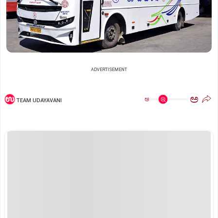
ADVERTISEMENT
ಅ
ಅ
TEAM UDAYAVANI