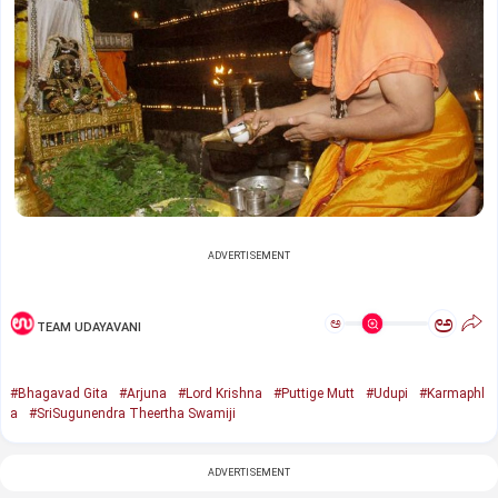
ADVERTISEMENT
ಅ
ಅ
TEAM UDAYAVANI
#Bhagavad Gita
#Arjuna
#Lord Krishna
#Puttige Mutt
#Udupi
#Karmaphl
a
#SriSugunendra Theertha Swamiji
ADVERTISEMENT