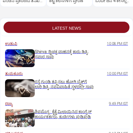
ವಂಚನೆ ಪ್ರಕರಣದ ತನಿಖೆ
ಕೆಟ್ಟ ಕೆಲಸಗಳಿಗೆ ಪ್ರೇರಣೆ
ಒಂದೇ ದಿನ 4 ಕೇಸಲ್ಲಿ
ಸಿಐಡಿಗೆ ವರ್ಗ
ಸುಪ್ರೀಂಕೋರ್ಟ್‌ ಅಭಿಮ
LATEST NEWS
ಉಡುಪಿ
10:08 PM IST
Shirva: ದ್ವಿಚಕ್ರ ವಾಹನಕ್ಕೆ ಕಾರು ಢಿಕ್ಕಿ;
ಸವಾರ ಸಾವು
ತುಮಕೂರು
10:00 PM IST
ರಸ್ತೆ ಗುಂಡಿ ತಪ್ಪಿಸಲು ಹೋಗಿ ಬೈಕ್‌ಗೆ
ಲಾರಿ ಡಿಕ್ಕಿ, ನವವಿವಾಹಿತೆ ಸ್ಥಳದಲ್ಲೇ ಸಾವು
ರಾಜ್ಯ
9:49 PM IST
ಶಿವಮೊಗ್ಗ : ಕೈಕೈ ಮಿಲಾಯಿಸಿದ ಕಾಂಗ್ರೆಸ್
ಕಾರ್ಯಕರ್ತರು, ಕುರ್ಚಿಗಳು ಪುಡಿಪುಡಿ