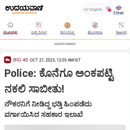
UV
English
E-Paper
ಮುಖಪುಟ
ಸುದ್ದಿ ವಿಭಾಗ
ದಿನ ಭವಿಷ್ಯ
ಹೊಂಗಿರಣ
Search
ADVERTISEMENT
BIG 40
OCT 21, 2023, 12:05 AM IST
Police: ಕೊನೆಗೂ ಅಂಕಪಟ್ಟಿ
ನಕಲಿ ಸಾಬೀತು!
ನೌಕರನಿಗೆ ನೀಡಿದ್ದ ಭಡ್ತಿ ಹಿಂಪಡೆದು
ವರ್ಗಾಯಿಸಿದ ಸಹಕಾರ ಇಲಾಖೆ