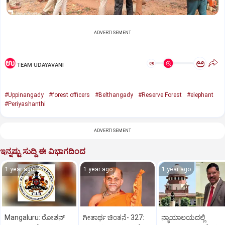
ADVERTISEMENT
ಅ
ಅ
TEAM UDAYAVANI
#Uppinangady
#forest officers
#Belthangady
#Reserve Forest
#elephant
#Periyashanthi
ADVERTISEMENT
ಇನ್ನಷ್ಟು ಸುದ್ದಿ ಈ ವಿಭಾಗದಿಂದ
1 year ago
1 year ago
1 year ago
Mangaluru: ರೋಶನ್‌
ಗೀತಾರ್ಥ ಚಿಂತನೆ- 327:
ನ್ಯಾಯಾಲಯದಲ್ಲಿ