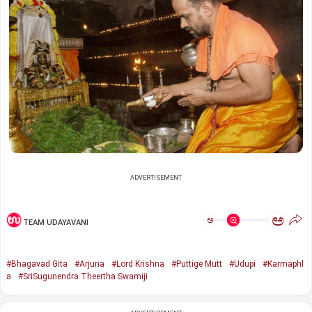
ADVERTISEMENT
ಅ
ಅ
TEAM UDAYAVANI
#Bhagavad Gita
#Arjuna
#Lord Krishna
#Puttige Mutt
#Udupi
#Karmaphl
a
#SriSugunendra Theertha Swamiji