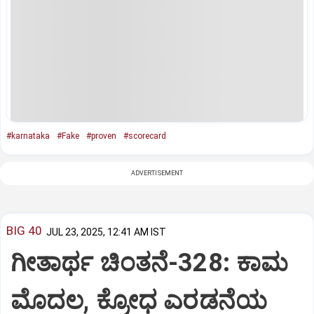
#karnataka
#Fake
#proven
#scorecard
ADVERTISEMENT
BIG 40
JUL 23, 2025, 12:41 AM IST
ಗೀತಾರ್ಥ ಚಿಂತನೆ-328: ಕಾಮ
ಮೊದಲ, ಕ್ರೋಧ ಎರಡನೆಯ