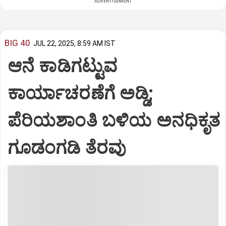
ADVERTISEMENT
BIG 40
JUL 22, 2025, 8:59 AM IST
ಆನೆ ಕಾಡಿಗಟ್ಟುವ
ಕಾರ್ಯಾಚರಣೆಗೆ ಅಡ್ಡಿ;
ಪೆರಿಯಶಾಂತಿ ಬಳಿಯ ಅನಧಿಕೃತ
ಗೂಡಂಗಡಿ ತೆರವು