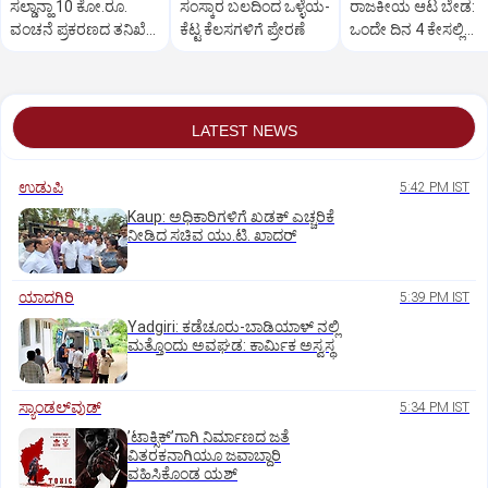
ಸಲ್ಡಾನ್ಹಾ 10 ಕೋ.ರೂ.
ಸಂಸ್ಕಾರ ಬಲದಿಂದ ಒಳ್ಳೆಯ-
ರಾಜಕೀಯ ಆಟ ಬೇಡ:
ವಂಚನೆ ಪ್ರಕರಣದ ತನಿಖೆ
ಕೆಟ್ಟ ಕೆಲಸಗಳಿಗೆ ಪ್ರೇರಣೆ
ಒಂದೇ ದಿನ 4 ಕೇಸಲ್ಲಿ
ಸಿಐಡಿಗೆ ವರ್ಗ
ಸುಪ್ರೀಂಕೋರ್ಟ್‌ ಅಭಿಮ
LATEST NEWS
ಉಡುಪಿ
5:42 PM IST
Kaup: ಅಧಿಕಾರಿಗಳಿಗೆ ಖಡಕ್ ಎಚ್ಚರಿಕೆ
ನೀಡಿದ ಸಚಿವ ಯು.ಟಿ. ಖಾದರ್
ಯಾದಗಿರಿ
5:39 PM IST
Yadgiri: ಕಡೆಚೂರು-ಬಾಡಿಯಾಳ್ ನಲ್ಲಿ
ಮತ್ತೊಂದು ಅವಘಡ: ಕಾರ್ಮಿಕ ಅಸ್ವಸ್ಥ
ಸ್ಯಾಂಡಲ್‌ವುಡ್‌
5:34 PM IST
ʼಟಾಕ್ಸಿಕ್‌ʼಗಾಗಿ ನಿರ್ಮಾಣದ ಜತೆ
ವಿತರಕನಾಗಿಯೂ ಜವಾಬ್ದಾರಿ
ವಹಿಸಿಕೊಂಡ ಯಶ್