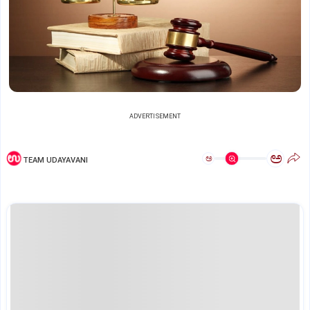
ADVERTISEMENT
ಅ
ಅ
TEAM UDAYAVANI