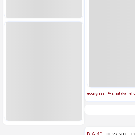
#congress
#karnataka
#Po
BIG 40
JUL 23, 2025, 1