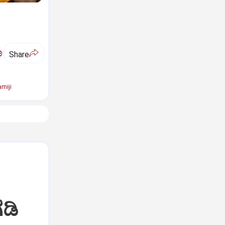
ಅ
Share
miji
ಡಿ