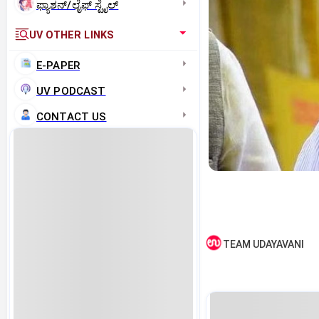
ಫ್ಯಾಶನ್/ಲೈಫ್‌ ಸ್ಟೈಲ್
UV OTHER LINKS
E-PAPER
UV PODCAST
CONTACT US
TEAM UDAYAVANI