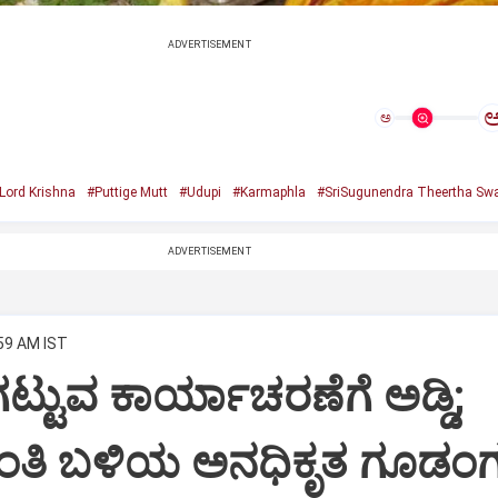
ADVERTISEMENT
ಅ
Lord Krishna
#Puttige Mutt
#Udupi
#Karmaphla
#SriSugunendra Theertha Swa
ADVERTISEMENT
:59 AM IST
ಟ್ಟುವ ಕಾರ್ಯಾಚರಣೆಗೆ ಅಡ್ಡಿ;
ಂತಿ ಬಳಿಯ ಅನಧಿಕೃತ ಗೂಡಂಗ