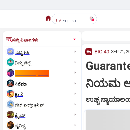
English
UV
ಸುದ್ದಿ ವಿಭಾಗಗಳು
BIG 40
SEP 21, 2
ಸುದ್ದಿಗಳು
Guarant
ನಿಮ್ಮ ಜಿಲ್ಲೆ
ಕಾಮನ್‌ ವೆಲ್ತ್‌ ಗೇಮ್ಸ್‌
ನಿಯಮ ಅನ್
ಸಿನೆಮಾ
ಕ್ರೀಡೆ
ಉಚ್ಚ ನ್ಯಾಯಾಲಯದಲ
ವೆಬ್ ಎಕ್ಸ್‌ಕ್ಲೂಸಿವ್
ಕ್ರೈಮ್
ವೈವಿಧ್ಯ