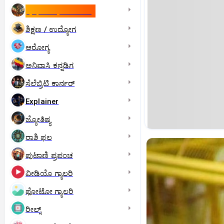
ಇಸ್ರೇಲ್- ಇರಾನ್‌ ಯುದ್ಧ
ಶಿಕ್ಷಣ / ಉದ್ಯೋಗ
ಆರೋಗ್ಯ
ಅನಿವಾಸಿ ಕನ್ನಡಿಗ
ಸೆಲೆಬ್ರಿಟಿ ಕಾರ್ನರ್‌
Explainer
ಜ್ಯೋತಿಷ್ಯ
ರಾಶಿ ಫಲ
ಪುಟಾಣಿ ಪ್ರಪಂಚ
ವೀಡಿಯೊ ಗ್ಯಾಲರಿ
ಫೋಟೋ ಗ್ಯಾಲರಿ
ರೀಲ್ಸ್