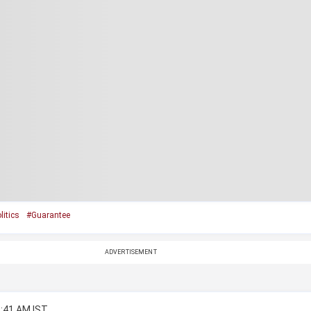
litics
#Guarantee
ADVERTISEMENT
2:41 AM IST