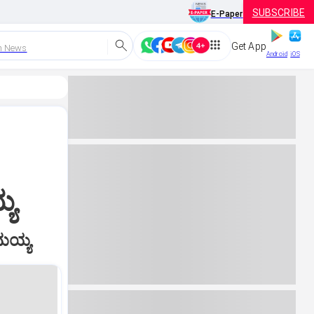
SUBSCRIBE
E-Paper
Get App
h News
Android
iOS
್ಯ
ಾಮಯ್ಯ