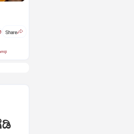
ಅ
Share
miji
ಡಿ