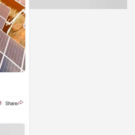
ಅ
Share