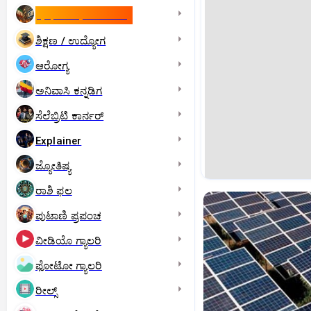
ಇಸ್ರೇಲ್- ಇರಾನ್‌ ಯುದ್ಧ
ಶಿಕ್ಷಣ / ಉದ್ಯೋಗ
ಆರೋಗ್ಯ
ಅನಿವಾಸಿ ಕನ್ನಡಿಗ
ಸೆಲೆಬ್ರಿಟಿ ಕಾರ್ನರ್‌
Explainer
ಜ್ಯೋತಿಷ್ಯ
ರಾಶಿ ಫಲ
ಪುಟಾಣಿ ಪ್ರಪಂಚ
ವೀಡಿಯೊ ಗ್ಯಾಲರಿ
ಫೋಟೋ ಗ್ಯಾಲರಿ
ರೀಲ್ಸ್