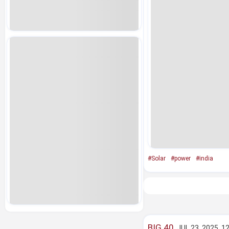
#Solar
#power
#india
BIG 40
JUL 23, 2025, 1