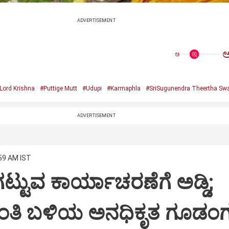
ADVERTISEMENT
ಅ
Lord Krishna
#Puttige Mutt
#Udupi
#Karmaphla
#SriSugunendra Theertha Swa
ADVERTISEMENT
:59 AM IST
ಟ್ಟುವ ಕಾರ್ಯಾಚರಣೆಗೆ ಅಡ್ಡಿ;
ಂತಿ ಬಳಿಯ ಅನಧಿಕೃತ ಗೂಡಂಗ