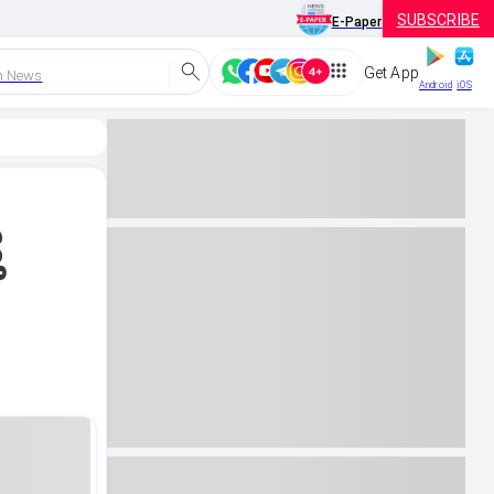
SUBSCRIBE
E-Paper
Get App
h News
Android
iOS
ತ