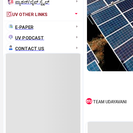
ಫ್ಯಾಶನ್/ಲೈಫ್‌ ಸ್ಟೈಲ್
UV OTHER LINKS
E-PAPER
UV PODCAST
CONTACT US
TEAM UDAYAVANI