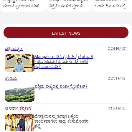
ವಂಚನೆ ಪ್ರಕರಣದ ತನಿಖೆ
ಕೆಟ್ಟ ಕೆಲಸಗಳಿಗೆ ಪ್ರೇರಣೆ
ಒಂದೇ ದಿನ 4 ಕೇಸಲ್ಲಿ
ಸಿಐಡಿಗೆ ವರ್ಗ
ಸುಪ್ರೀಂಕೋರ್ಟ್‌ ಅಭಿಮ
LATEST NEWS
ದಕ್ಷಿಣಕನ್ನಡ
2:24 PM IST
Mangaluru: ಡಿಸಿ ಗೈರು ಹಿನ್ನೆಲೆ ಪ.ಜಾತಿ
- ಪಂಗಡದವರ ಕುಂದುಕೊರತೆ ಆಲಿಕೆ
ಸಭೆ ಮುಂದೂಡಿಕೆ
ಉಡುಪಿ
2:23 PM IST
ಪಶ್ಚಿಮ ಘಟ್ಟದಲ್ಲಿ ಪಂಪ್ಡ್ ಸ್ಟೋರೇಜ್‌?
ಅನಿವಾಸಿ ಕನ್ನಡಿಗ
2:09 PM IST
ದೊಡ್ಡ ಮನಸ್ಸು ಇದ್ದಾಗ ಒಳ್ಳೆಯ
ಕಾರ್ಯವಾಗಲು ಸಾಧ್ಯ: ಕುಸುಮೋದರ
ಶೆಟ್ಟಿ