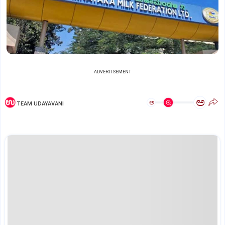
ADVERTISEMENT
ಅ
ಅ
TEAM UDAYAVANI