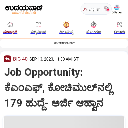
UV
English
E-Paper
ಮುಖಪುಟ
ಸುದ್ದಿ ವಿಭಾಗ
ದಿನ ಭವಿಷ್ಯ
ಹೊಂಗಿರಣ
Search
ADVERTISEMENT
BIG 40
SEP 13, 2023, 11:33 AM IST
Job Opportunity:
ಕೆಎಂಎಫ್‌, ಕೋಚಿಮುಲ್‌ನಲ್ಲಿ
179 ಹುದ್ದೆ- ಅರ್ಜಿ ಆಹ್ವಾನ