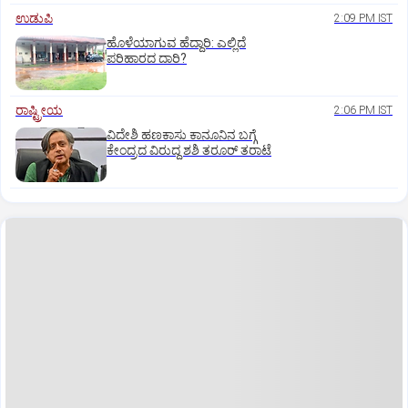
ಉಡುಪಿ
2:09 PM IST
ಹೊಳೆಯಾಗುವ ಹೆದ್ದಾರಿ: ಎಲ್ಲಿದೆ
ಪರಿಹಾರದ ದಾರಿ?
ರಾಷ್ಟ್ರೀಯ
2:06 PM IST
ವಿದೇಶಿ ಹಣಕಾಸು ಕಾನೂನಿನ ಬಗ್ಗೆ
ಕೇಂದ್ರದ ವಿರುದ್ದ ಶಶಿ ತರೂರ್ ತರಾಟೆ