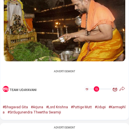
ADVERTISEMENT
ಅ
ಅ
TEAM UDAYAVANI
#Bhagavad Gita
#Arjuna
#Lord Krishna
#Puttige Mutt
#Udupi
#Karmaphl
a
#SriSugunendra Theertha Swamiji
ADVERTISEMENT