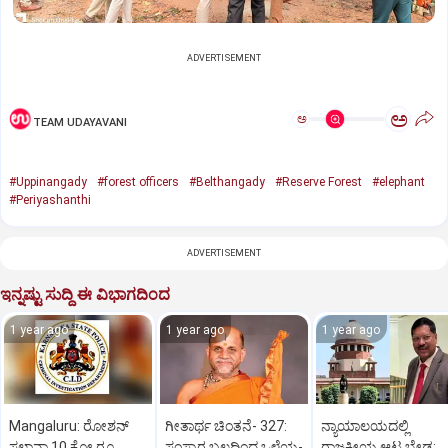
ADVERTISEMENT
ಅ
ಅ
TEAM UDAYAVANI
#Uppinangady
#forest officers
#Belthangady
#Reserve Forest
#elephant
#Periyashanthi
ADVERTISEMENT
ಇನ್ನಷ್ಟು ಸುದ್ದಿ ಈ ವಿಭಾಗದಿಂದ
1 year ago
1 year ago
1 year ago
Mangaluru: ರೋಶನ್‌
ಗೀತಾರ್ಥ ಚಿಂತನೆ- 327:
ನ್ಯಾಯಾಲಯದಲ್ಲಿ
ಸಲ್ಡಾನ್ಹಾ 10 ಕೋ.ರೂ.
ಸಂಸ್ಕಾರ ಬಲದಿಂದ ಒಳ್ಳೆಯ-
ರಾಜಕೀಯ ಆಟ ಬೇಡ: