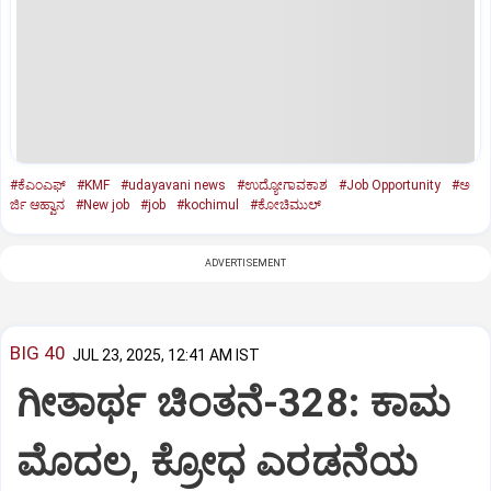
#ಕೆಎಂಎಫ್‌
#KMF
#udayavani news
#ಉದ್ಯೋಗಾವಕಾಶ
#Job Opportunity
#ಅ
ರ್ಜಿ ಆಹ್ವಾನ
#New job
#job
#kochimul
#ಕೋಚಿಮುಲ್
ADVERTISEMENT
BIG 40
JUL 23, 2025, 12:41 AM IST
ಗೀತಾರ್ಥ ಚಿಂತನೆ-328: ಕಾಮ
ಮೊದಲ, ಕ್ರೋಧ ಎರಡನೆಯ